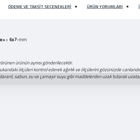
ÖDEME VE TAKSIT SEÇENEKLERI
ÜRÜN YORUMLARI
= : 6x7
-mm
görünen ürünün aynısı gönderilecektir.
ıdaki ölçüleri kontrol ederek ağırlık ve ölçülerini gözünüzde canlandıra
darant, sabun, su ve çamaşır suyu gibi maddelerden uzak tutarak uzatabi