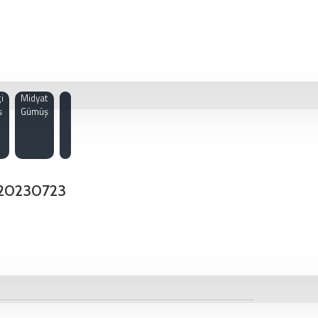
i
Midyat
ş
Gümüş
KG20230723