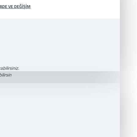
İADE VE DEĞIŞIM
bilirsiniz.
lirsin