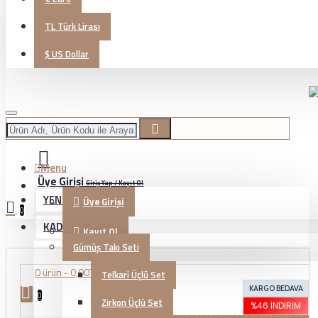
TL
Türk Lirası
$
US Dollar
Menu
Üye Girişi
Giriş Yap / Kayıt Ol
YENİ GELENLER
Üye Girişi
0
KADIN TAKI
Kayıt Ol
Gümüş Takı Seti
0 ürün - 0,00TL
Telkari Üçlü Set
KARGO BEDAVA
0
Zirkon Üçlü Set
%46 İNDIRIM