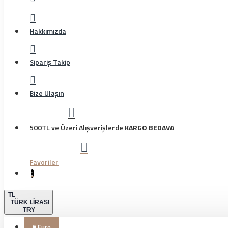
Hakkımızda
Sipariş Takip
Bize Ulaşın
500TL ve Üzeri Alışverişlerde
KARGO BEDAVA
Favoriler
0
TL
TÜRK LIRASI
TRY
€
Euro