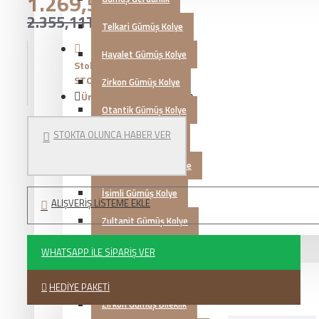
1.269,54TL
2.355,11TL
Telkari Gümüş Kolye
Hayalet Gümüş Kolye
Stok Durumu:
STOKTA YOK
Zirkon Gümüş Kolye
Ürün Kodu::
KG20230723
Otantik Gümüş Kolye
STOKTA OLUNCA HABER VER
Mardin Hasırı Kolye
Kazaziye Gümüş Kolye
İsimli Gümüş Kolye
ALIŞVERIŞ LISTEME EKLE
Zultanit Gümüş Kolye
Gümüş Bileklik
WHATSAPP İLE SIPARIŞ VER
Telkari Gümüş Bileklik
HEDIYE PAKETI
Zirkon Gümüş Bileklik