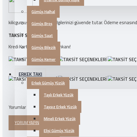
Gümüş Halhal
kilicgumus.com ödeme bilgilerinizi güvende tutar. Ödeme esnasında k
Gümüş Broş
TAKSIT SEÇENEKLERI
Gümüş Saat
Kredi Kartlarına 3 Taksit İmkanı!
Gümüş Bilezik
Gümüş Kemer
ERKEK TAKI
Erkek Gümüş Yüzük
Taşlı Erkek Yüzük
Taşsız Erkek Yüzük
Yorumlar
Mineli Erkek Yüzük
YORUM YAPINIZ
Elişi Gümüş Yüzük