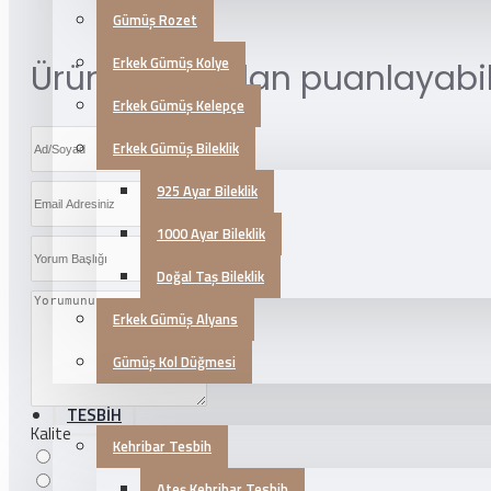
Gümüş Rozet
Erkek Gümüş Kolye
Ürünü aşağıdan puanlayabili
Erkek Gümüş Kelepçe
Erkek Gümüş Bileklik
925 Ayar Bileklik
1000 Ayar Bileklik
Doğal Taş Bileklik
Erkek Gümüş Alyans
Gümüş Kol Düğmesi
TESBİH
Kalite
Kehribar Tesbih
Ateş Kehribar Tesbih