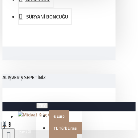
SÜRYANİ BONCUĞU
ALIŞVERIŞ SEPETINIZ
TRY
€
Euro
Üye Girişi
0
TL
Türk Lirası
Kayıt Ol