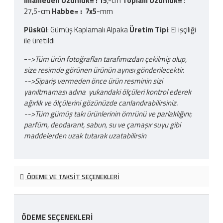
İmameden Uzunluk= : 15
,-cm
Toplam Uzunluk=
:
27,5-cm
Habbe= : 7x5
-mm
Püskül
: Gümüş Kaplamalı Alpaka
Üretim Tipi
: El işçiliği
ile üretildi
-
->Tüm ürün fotoğrafları tarafımızdan çekilmiş olup,
size resimde görünen ürünün aynısı gönderilecektir.
-->Sipariş vermeden önce ürün resminin sizi
yanıltmaması adına yukarıdaki ölçüleri kontrol ederek
ağırlık ve ölçülerini gözünüzde canlandırabilirsiniz.
-->Tüm gümüş takı ürünlerinin ömrünü ve parlaklığını;
parfüm, deodarant, sabun, su ve çamaşır suyu gibi
maddelerden uzak tutarak uzatabilirsin
ÖDEME VE TAKSIT SEÇENEKLERI
ÖDEME SEÇENEKLERI