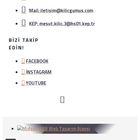
Mail: iletisim@kilicgumus.com
KEP: mesut.kilic.3@hs01.kep.tr
BIZI TAKIP
EDIN!
FACEBOOK
İNSTAGRAM
YOUTUBE