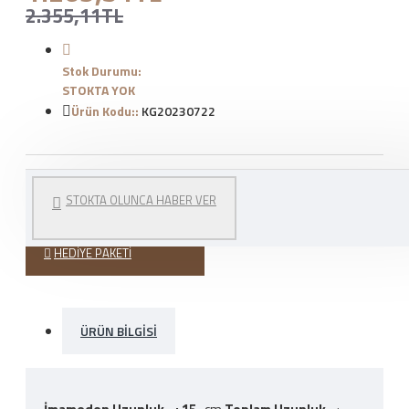
2.355,11TL
Stok Durumu:
STOKTA YOK
Ürün Kodu::
KG20230722
WHATSAPP İLE SIPARIŞ
STOKTA OLUNCA HABER VER
VER
HEDIYE PAKETI
ÜRÜN BILGISI