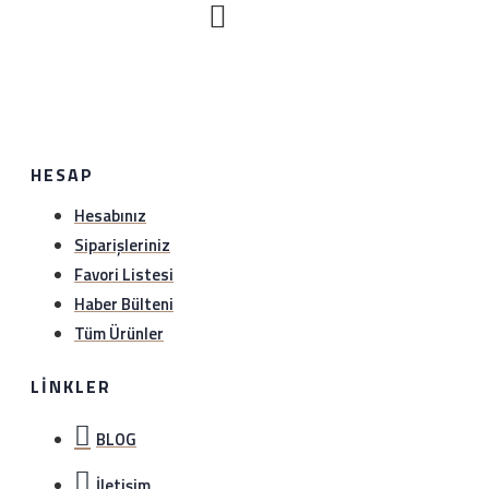
gönderebilirsiniz.iade etmeden önce hattımıza (0534
888 8897) veya whatsapp hattımıza (0534 888 8897)
bilgi verebilirsiniz..
HESAP
Hesabınız
Siparişleriniz
Favori Listesi
Haber Bülteni
Tüm Ürünler
LINKLER
BLOG
İletişim