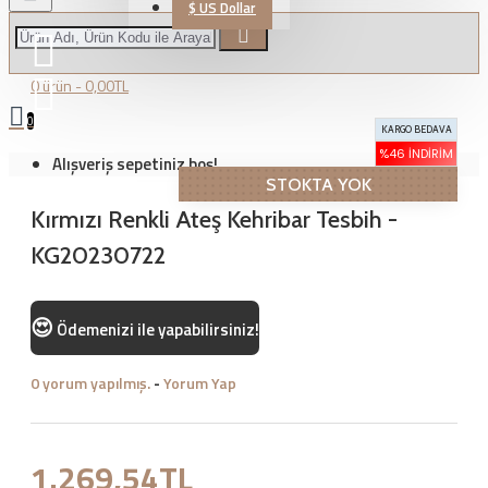
$
US Dollar
0 ürün - 0,00TL
0
KARGO BEDAVA
%46 İNDIRIM
Alışveriş sepetiniz boş!
STOKTA YOK
Kırmızı Renkli Ateş Kehribar Tesbih -
KG20230722
😍
Ödemenizi
ile yapabilirsiniz!
0 yorum yapılmış.
-
Yorum Yap
1.269,54TL