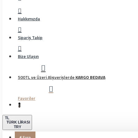
Hakkımızda
Sipariş Takip
Bize Ulaşın
500TL ve Üzeri Alışverişlerde
KARGO BEDAVA
Favoriler
0
TL
TÜRK LIRASI
TRY
€
Euro