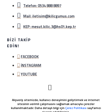
Telefon: 0534 888 8897
Mail: iletisim@kilicgumus.com
KEP: mesut.kilic.3@hs01.kep.tr
BIZI TAKIP
EDIN!
FACEBOOK
İNSTAGRAM
YOUTUBE
Alışveriş sitemizde, kullanıcı deneyimini geliştirmek ve internet
sitesinin verimli çalışmasını sağlamak amacıyla çerezler
kullanılmaktadır. Daha detaylı bilgi için
Çerez Politikası
sayfamızı
ziyaret edebilirsiniz.