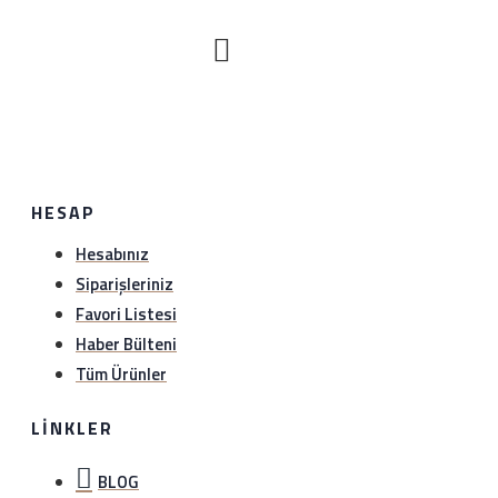
HESAP
Hesabınız
Siparişleriniz
Favori Listesi
Haber Bülteni
Tüm Ürünler
LINKLER
BLOG