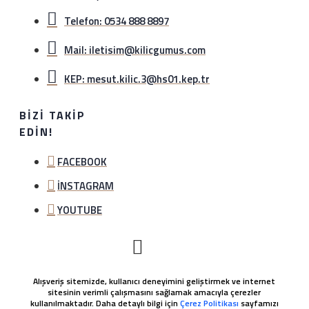
Telefon: 0534 888 8897
Mail: iletisim@kilicgumus.com
KEP: mesut.kilic.3@hs01.kep.tr
BIZI TAKIP
EDIN!
FACEBOOK
İNSTAGRAM
YOUTUBE
Alışveriş sitemizde, kullanıcı deneyimini geliştirmek ve internet
sitesinin verimli çalışmasını sağlamak amacıyla çerezler
kullanılmaktadır. Daha detaylı bilgi için
Çerez Politikası
sayfamızı