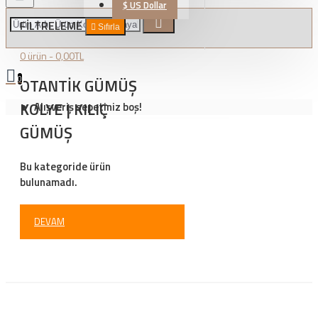
$
US Dollar
FILTRELEME
Sıfırla
0 ürün - 0,00TL
0
OTANTIK GÜMÜŞ
KOLYE | KILIÇ
Alışveriş sepetiniz boş!
GÜMÜŞ
Bu kategoride ürün
bulunamadı.
DEVAM