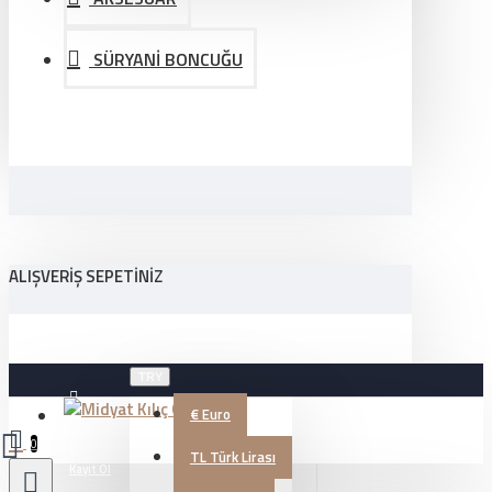
SÜRYANİ BONCUĞU
ALIŞVERIŞ SEPETINIZ
TRY
€
Euro
Üye Girişi
0
TL
Türk Lirası
Kayıt Ol