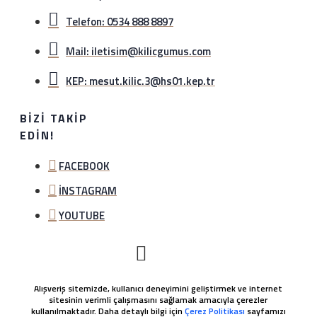
Telefon: 0534 888 8897
Mail: iletisim@kilicgumus.com
KEP: mesut.kilic.3@hs01.kep.tr
BIZI TAKIP
EDIN!
FACEBOOK
İNSTAGRAM
YOUTUBE
Alışveriş sitemizde, kullanıcı deneyimini geliştirmek ve internet
sitesinin verimli çalışmasını sağlamak amacıyla çerezler
kullanılmaktadır. Daha detaylı bilgi için
Çerez Politikası
sayfamızı