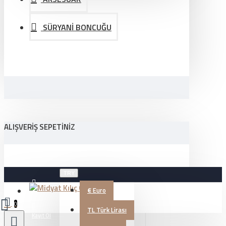
SÜRYANİ BONCUĞU
ALIŞVERIŞ SEPETINIZ
TRY
€
Euro
Üye Girişi
0
TL
Türk Lirası
Kayıt Ol