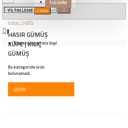
$
US Dollar
FILTRELEME
Sıfırla
0 ürün - 0,00TL
0
HASIR GÜMÜŞ
KÜPE | KILIÇ
Alışveriş sepetiniz boş!
GÜMÜŞ
Bu kategoride ürün
bulunamadı.
DEVAM