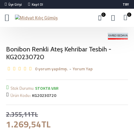
Üye Girişi
Kayıt Ol
TRY
0
0
KARGO BEDAVA
%46 İNDIRIM
Bonibon Renkli Ateş Kehribar Tesbih -
KG20230720
0 yorum yapılmış.
-
Yorum Yap
Stok Durumu:
STOKTA VAR
Ürün Kodu::
KG20230720
2.355,11TL
1.269,54TL