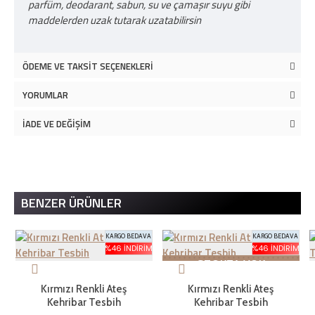
parfüm, deodarant, sabun, su ve çamaşır suyu gibi
maddelerden uzak tutarak uzatabilirsin
ÖDEME VE TAKSIT SEÇENEKLERI
YORUMLAR
İADE VE DEĞIŞIM
BENZER ÜRÜNLER
KARGO BEDAVA
KARGO BEDAVA
%46 İNDIRIM
%46 İNDIRIM
STOKTA YOK
Kırmızı Renkli Ateş
Kırmızı Renkli Ateş
Kehribar Tesbih
Kehribar Tesbih