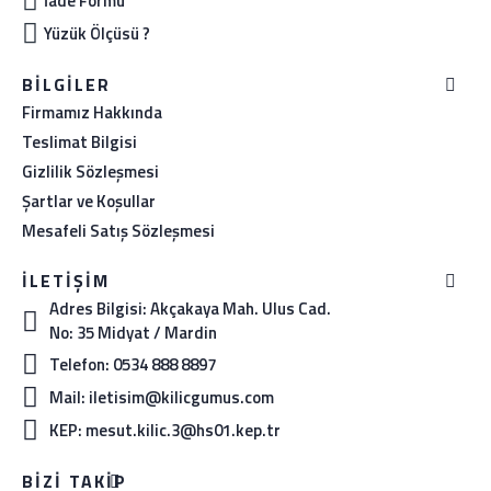
İade Formu
Yüzük Ölçüsü ?
BILGILER
Firmamız Hakkında
Teslimat Bilgisi
Gizlilik Sözleşmesi
Şartlar ve Koşullar
Mesafeli Satış Sözleşmesi
İLETIŞIM
Adres Bilgisi: Akçakaya Mah. Ulus Cad.
No: 35 Midyat / Mardin
Telefon: 0534 888 8897
Mail: iletisim@kilicgumus.com
KEP: mesut.kilic.3@hs01.kep.tr
BIZI TAKIP