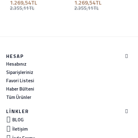
1.269,54TL
1.269,54TL
2.355,11TL
2.355,11TL
HESAP
Hesabınız
Siparişleriniz
Favori Listesi
Haber Bülteni
Tüm Ürünler
LINKLER
BLOG
İletişim