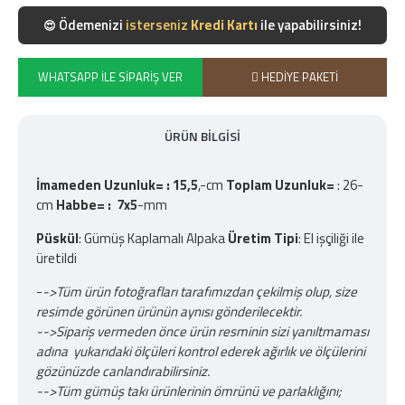
Ödemenizi
isterseniz
Kredi Kartı
ile yapabilirsiniz!
😍
WHATSAPP İLE SIPARIŞ VER
HEDIYE PAKETI
ÜRÜN BILGISI
İmameden Uzunluk= : 15,5
,-cm
Toplam Uzunluk=
: 26-
cm
Habbe= : 7x5
-mm
Püskül
: Gümüş Kaplamalı Alpaka
Üretim Tipi
: El işçiliği ile
üretildi
-
->Tüm ürün fotoğrafları tarafımızdan çekilmiş olup, size
resimde görünen ürünün aynısı gönderilecektir.
-->Sipariş vermeden önce ürün resminin sizi yanıltmaması
adına yukarıdaki ölçüleri kontrol ederek ağırlık ve ölçülerini
gözünüzde canlandırabilirsiniz.
-->Tüm gümüş takı ürünlerinin ömrünü ve parlaklığını;