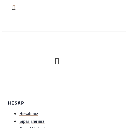
Nasıl iade edeceğim?
Satın aldığınız ürünü sağlam bir şekilde 1 hafta içerisinde
hiç bir gerekçe olmaksızın iade edebilirsiniz. Sürat kargo
ile anlaşma numaramız üzerinden (1349297978)
gönderebilirsiniz.iade etmeden önce hattımıza (0534
888 8897) veya whatsapp hattımıza (0534 888 8897)
bilgi verebilirsiniz..
HESAP
Hesabınız
Siparişleriniz