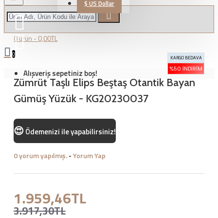
$
US Dollar
0 ürün - 0,00TL
0
KARGO BEDAVA
%50 İNDIRIM
Alışveriş sepetiniz boş!
Zümrüt Taşlı Elips Beştaş Otantik Bayan
Gümüş Yüzük - KG20230037
😍
Ödemenizi
ile yapabilirsiniz!
0 yorum yapılmış.
-
Yorum Yap
1.959,46TL
3.917,30TL