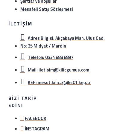
Şartlar ve Koşullar
Mesafeli Satış Sözleşmesi
İLETIŞIM
Adres Bilgisi: Akçakaya Mah. Ulus Cad.
No: 35 Midyat / Mardin
Telefon: 0534 888 8897
Mail: iletisim@kilicgumus.com
KEP: mesut.kilic.3@hs01.kep.tr
BIZI TAKIP
EDIN!
FACEBOOK
İNSTAGRAM