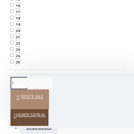
16
17
18
19
20
21
22
23
24
25
WHATSAPP İLE SIPARIŞ
VER
SEPETE EKLE
HEDIYE PAKETI
HEMEN SATIN AL
ÜRÜN BILGISI