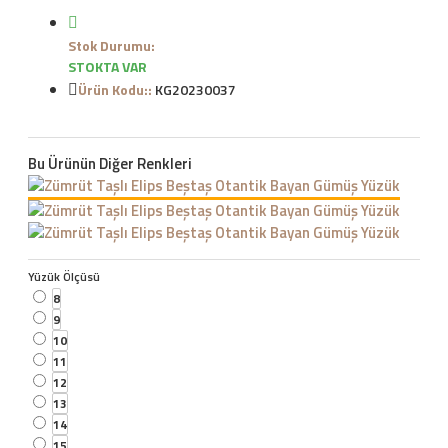
Stok Durumu:
STOKTA VAR
Ürün Kodu::
KG20230037
Bu Ürünün Diğer Renkleri
Yüzük Ölçüsü
8
9
10
11
12
13
14
15