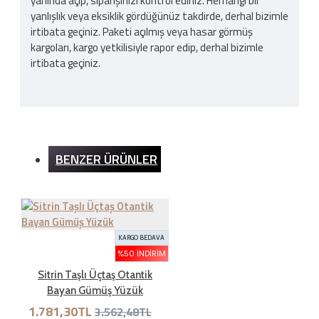
yanında açıp, siparişinizi kontrol ediniz. Herhangi bir
yanlışlık veya eksiklik gördüğünüz takdirde, derhal bizimle
irtibata geçiniz. Paketi açılmış veya hasar görmüş
kargoları, kargo yetkilisiyle rapor edip, derhal bizimle
irtibata geçiniz.
Kargo Ücreti
BENZER ÜRÜNLER
İnternet sitemizden yapılan bütün alışverişlerde 200TL
ve üzeri alışverişlerde kargo ücretsizdir. Ürün bedeli
dışında hiçbir ücret ödemezsiniz.
KARGO BEDAVA
İADE ŞARTLARI
%50 İNDIRIM
Sitrin Taşlı Üçtaş Otantik
Bayan Gümüş Yüzük
İade süresi kaç gün?
1.781,30TL
3.562,48TL