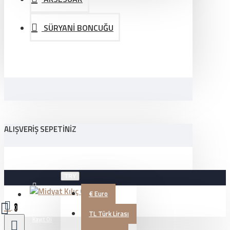
SÜRYANİ BONCUĞU
ALIŞVERIŞ SEPETINIZ
TRY
€
Euro
Üye Girişi
0
TL
Türk Lirası
Kayıt Ol