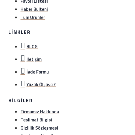
Favori Listesi
Haber Bülteni
Tüm Ürünler
LINKLER
BLOG
İletişim
İade Formu
Yüzük Ölçüsü ?
BILGILER
Firmamız Hakkında
Teslimat Bilgisi
Gizlilik Sözleşmesi