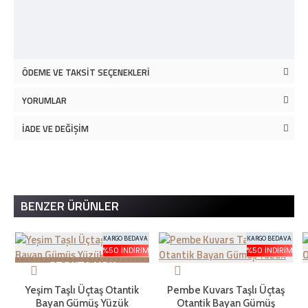
ÖDEME VE TAKSIT SEÇENEKLERI
YORUMLAR
İADE VE DEĞIŞIM
BENZER ÜRÜNLER
KARGO BEDAVA
KARGO BEDAVA
%50 İNDIRIM
%50 İNDIRIM
STOKTA YOK
Yeşim Taşlı Üçtaş Otantik
Pembe Kuvars Taşlı Üçtaş
Bayan Gümüş Yüzük
Otantik Bayan Gümüş