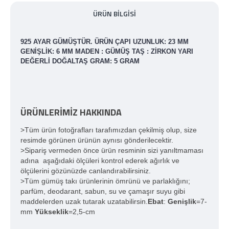
ÜRÜN BILGISI
925 AYAR GÜMÜŞTÜR. ÜRÜN ÇAPI UZUNLUK: 23 MM
GENIŞLIK: 6 MM MADEN : GÜMÜŞ TAŞ : ZIRKON YARI
DEĞERLI DOĞALTAŞ GRAM: 5 GRAM
ÜRÜNLERİMİZ HAKKINDA
>Tüm ürün fotoğrafları tarafımızdan çekilmiş olup, size
resimde görünen ürünün aynısı gönderilecektir.
>Sipariş vermeden önce ürün resminin sizi yanıltmaması
adına aşağıdaki ölçüleri kontrol ederek ağırlık ve
ölçülerini gözünüzde canlandırabilirsiniz.
>Tüm gümüş takı ürünlerinin ömrünü ve parlaklığını;
parfüm, deodarant, sabun, su ve çamaşır suyu gibi
maddelerden uzak tutarak uzatabilirsin.
Ebat
:
Genişlik
=7-
mm
Yükseklik
=2,5-cm