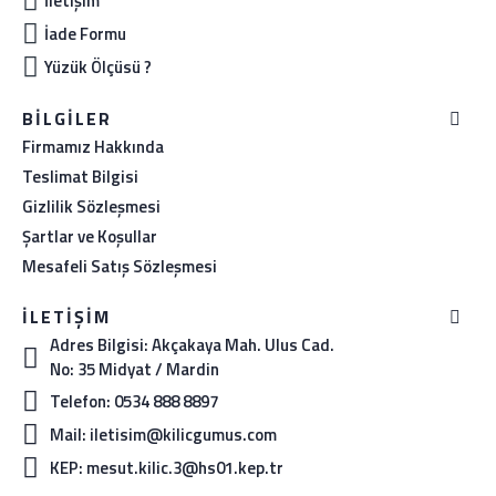
İletişim
İade Formu
Yüzük Ölçüsü ?
BILGILER
Firmamız Hakkında
Teslimat Bilgisi
Gizlilik Sözleşmesi
Şartlar ve Koşullar
Mesafeli Satış Sözleşmesi
İLETIŞIM
Adres Bilgisi: Akçakaya Mah. Ulus Cad.
No: 35 Midyat / Mardin
Telefon: 0534 888 8897
Mail: iletisim@kilicgumus.com
KEP: mesut.kilic.3@hs01.kep.tr