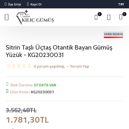
Üye Girişi
Kayıt Ol
TRY
0
0
KARGO BEDAVA
%50 İNDIRIM
Sitrin Taşlı Üçtaş Otantik Bayan Gümüş
Yüzük - KG20230031
0 yorum yapılmış.
-
Yorum Yap
Stok Durumu:
STOKTA VAR
Ürün Kodu::
KG20230031
3.562,48TL
1.781,30TL