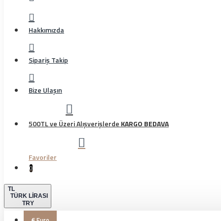
Hakkımızda
Sipariş Takip
Bize Ulaşın
500TL ve Üzeri Alışverişlerde
KARGO BEDAVA
Favoriler
0
TL
TÜRK LIRASI
TRY
€
Euro