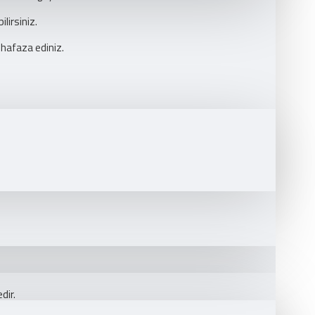
lirsiniz.
uhafaza ediniz.
dir.