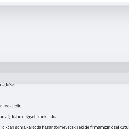
i ÜçlüSet
rilmektedir.
dan ağırlıkları değişebilmektedir.
apıldıktan sonra kargoda hasar görmeyecek şekilde firmamızın özel kutu