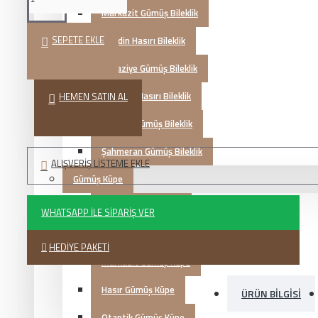
Markazit Gümüş Bileklik
SEPETE EKLE
Mardin Hasırı Bileklik
Kazaziye Gümüş Bileklik
Trabzon Hasırı Bileklik
HEMEN SATIN AL
Otantik Gümüş Bileklik
Şahmeran Gümüş Bileklik
ALIŞVERIŞ LISTEME EKLE
Gümüş Küpe
Telkari Gümüş Küpe
WHATSAPP İLE SIPARIŞ VER
Zirkon Gümüş Küpe
HEDIYE PAKETI
Markazit Gümüş Küpe
Hasır Gümüş Küpe
ÜRÜN BILGISI
Otantik Gümüş Küpe