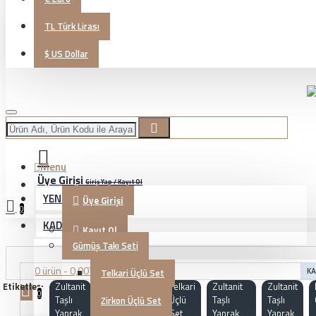
TL
Türk Lirası
$
US Dollar
Menu
Üye Girişi
Giriş Yap / Kayıt Ol
YENİ GELENLER
Üye Girişi
0
KADIN TAKI
Kayıt Ol
Gümüş Takı Seti
0 ürün - 0,00TL
Telkari Üçlü Set
KA
Etiketler:
Zultanit
KG20230945
Telkari
Zultanit
Zultanit
0
Taşlı
Üçlü
Taşlı
Taşlı
Zirkon Üçlü Set
Yaprak
Set
Yaprak
Yaprak