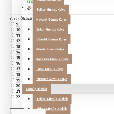
STOKTA VAR
Ürün Kodu::
KG20230945
Telkari Gümüş Kolye
Yüzük Ölçüsü
Hayalet Gümüş Kolye
9
10
Zirkon Gümüş Kolye
11
Otantik Gümüş Kolye
12
13
Mardin Hasırı Kolye
14
15
Kazaziye Gümüş Kolye
16
17
İsimli Gümüş Kolye
18
Zultanit Gümüş Kolye
19
20
Gümüş Bileklik
21
22
Telkari Gümüş Bileklik
Zirkon Gümüş Bileklik