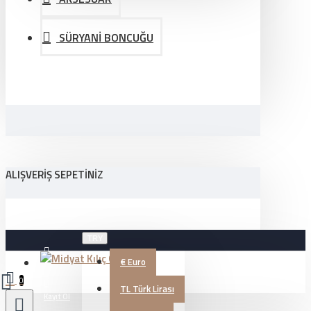
SÜRYANİ BONCUĞU
ALIŞVERIŞ SEPETINIZ
TRY
€
Euro
Üye Girişi
0
TL
Türk Lirası
Kayıt Ol