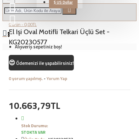
$
US Dollar
0 ürün - 0,00TL
El Işi Oval Motifli Telkari Üçlü Set -
0
KG20230577
Alışveriş sepetiniz boş!
😍
Ödemenizi
ile yapabilirsiniz!
0 yorum yapılmış.
-
Yorum Yap
10.663,79TL
Stok Durumu:
STOKTA VAR