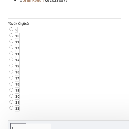
Ürün Kodu::
KG20230577
Yüzük Ölçüsü
9
10
11
12
13
14
15
16
17
18
19
20
21
22
WHATSAPP İLE SIPARIŞ