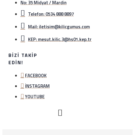
No: 35 Midyat / Mardin
Telefon: 0534 888 8897
Mail: iletisim@kilicgumus.com
KEP: mesut.kilic.3@hs01.kep.tr
BIZI TAKIP
EDIN!
FACEBOOK
İNSTAGRAM
YOUTUBE