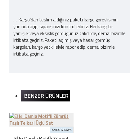
…. Kargo‘dan teslim aldığınız paketi kargo görevlisinin
yanında açıp, siparişinizi kontrol ediniz. Herhangi bir
yanlışlık veya eksiklik gördüğünüz takdirde, derhal bizimle
irtibata geçiniz. Paketi açılmış veya hasar görmüş
kargoları, kargo yetkilisiyle rapor edip, derhal bizimle
irtibata geçiniz.
Kargo Ücreti
BENZER ÜRÜNLER
İnternet sitemizden yapılan bütün alışverişlerde 200TL
ve üzeri alışverişlerde kargo ücretsizdir. Ürün bedeli
dışında hiçbir ücret ödemezsiniz.
KARGO BEDAVA
İADE ŞARTLARI
El Işi Damla Motifli Zümrüt