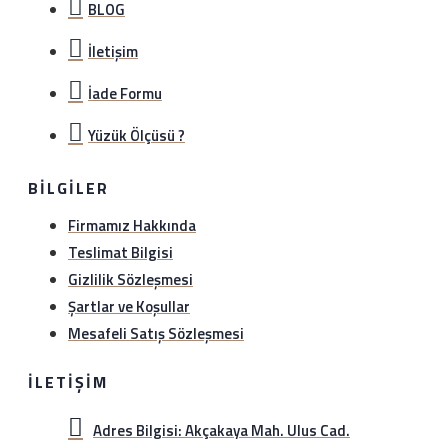
BLOG
İletişim
İade Formu
Yüzük Ölçüsü ?
BILGILER
Firmamız Hakkında
Teslimat Bilgisi
Gizlilik Sözleşmesi
Şartlar ve Koşullar
Mesafeli Satış Sözleşmesi
İLETIŞIM
Adres Bilgisi: Akçakaya Mah. Ulus Cad.