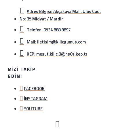
Adres Bilgisi: Akçakaya Mah. Ulus Cad.
No: 35 Midyat / Mardin
Telefon: 0534 888 8897
Mail: iletisim@kilicgumus.com
KEP: mesut.kilic.3@hs01.kep.tr
BIZI TAKIP
EDIN!
FACEBOOK
İNSTAGRAM
YOUTUBE