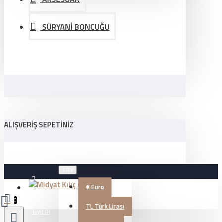
SÜRYANİ BONCUĞU
ALIŞVERIŞ SEPETINIZ
TRY
€
Euro
Üye Girişi
0
TL
Türk Lirası
Kayıt Ol