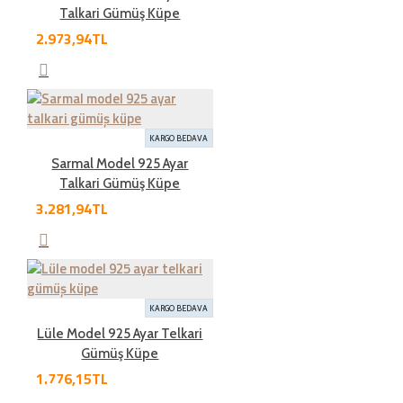
Talkari Gümüş Küpe
2.973,94TL
İade süresi kaç gün?
Genel olarak satın aldığınız ürünleri tahrip etmeden,
kullanmadan ve ürünün tekrar satılabilinirliğini
KARGO BEDAVA
bozmadan, teslim tarihinden itibaren yedi ( 7 ) günlük
Sarmal Model 925 Ayar
süre içinde geçerli bir neden belirterek iade
Talkari Gümüş Küpe
edebilirsiniz.Kargo bedeli bize aittir. Sebebsiz iadelerde
3.281,94TL
kargo müşteriye aittir
İade şartları nelerdir?
KARGO BEDAVA
Lüle Model 925 Ayar Telkari
İade etmek üzere gönderdiğiniz ürünlerde tam olması
Gümüş Küpe
gereken öğeleri aşağıda bulabilirsiniz. Bunlardan herhangi
1.776,15TL
birinin eksik olması durumunda ürün iadesi kabul