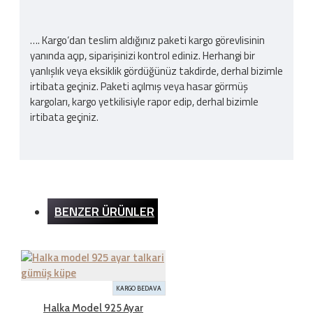
…. Kargo‘dan teslim aldığınız paketi kargo görevlisinin
yanında açıp, siparişinizi kontrol ediniz. Herhangi bir
yanlışlık veya eksiklik gördüğünüz takdirde, derhal bizimle
irtibata geçiniz. Paketi açılmış veya hasar görmüş
kargoları, kargo yetkilisiyle rapor edip, derhal bizimle
irtibata geçiniz.
Kargo Ücreti
BENZER ÜRÜNLER
İnternet sitemizden yapılan bütün alışverişlerde 200TL
ve üzeri alışverişlerde kargo ücretsizdir. Ürün bedeli
dışında hiçbir ücret ödemezsiniz.
KARGO BEDAVA
İADE ŞARTLARI
Halka Model 925 Ayar