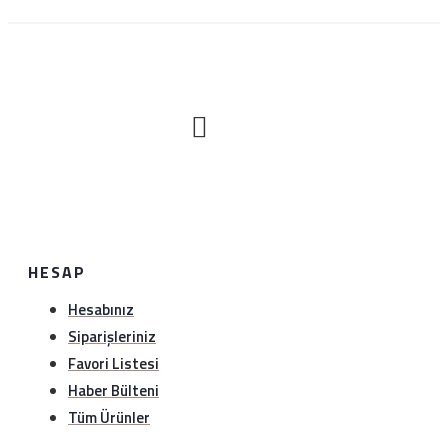
havale ile yapılan ödemeler ise en geç 1 hafta içerisinde
hesaba yansımaktadır.
Nasıl iade edeceğim?
Satın aldığınız ürünü sağlam bir şekilde 1 hafta içerisinde
hiç bir gerekçe olmaksızın iade edebilirsiniz. Sürat kargo
ile anlaşma numaramız üzerinden (1349297978)
gönderebilirsiniz.iade etmeden önce hattımıza (0534
HESAP
888 8897) veya whatsapp hattımıza (0534 888 8897)
bilgi verebilirsiniz..
Hesabınız
Siparişleriniz
Favori Listesi
Haber Bülteni
Tüm Ürünler