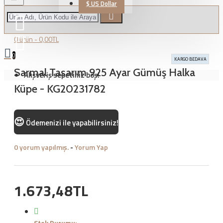
$
US Dollar
0 ürün - 0,00TL
0
KARGO BEDAVA
Sarmal Tasarım 925 Ayar Gümüş Halka
Alışveriş sepetiniz boş!
Küpe - KG20231782
😍
Ödemenizi
ile yapabilirsiniz!
0 yorum yapılmış.
-
Yorum Yap
1.673,48TL
Stok Durumu: