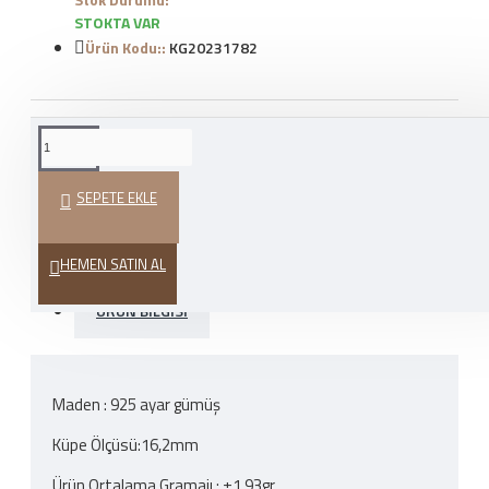
STOKTA VAR
Ürün Kodu::
KG20231782
WHATSAPP İLE SIPARIŞ
VER
SEPETE EKLE
HEDIYE PAKETI
HEMEN SATIN AL
ÜRÜN BILGISI
Maden : 925 ayar gümüş
Küpe Ölçüsü:16,2mm
Ürün Ortalama Gramajı : ±1,93gr