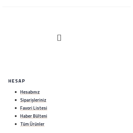
havale ile yapılan ödemeler ise en geç 1 hafta içerisinde
hesaba yansımaktadır.
Nasıl iade edeceğim?
Satın aldığınız ürünü sağlam bir şekilde 1 hafta içerisinde
hiç bir gerekçe olmaksızın iade edebilirsiniz. Sürat kargo
ile anlaşma numaramız üzerinden (1349297978)
gönderebilirsiniz.iade etmeden önce hattımıza (0534
HESAP
888 8897) veya whatsapp hattımıza (0534 888 8897)
bilgi verebilirsiniz..
Hesabınız
Siparişleriniz
Favori Listesi
Haber Bülteni
Tüm Ürünler