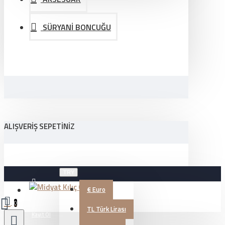
SÜRYANİ BONCUĞU
ALIŞVERIŞ SEPETINIZ
TRY
€
Euro
Üye Girişi
0
TL
Türk Lirası
Kayıt Ol