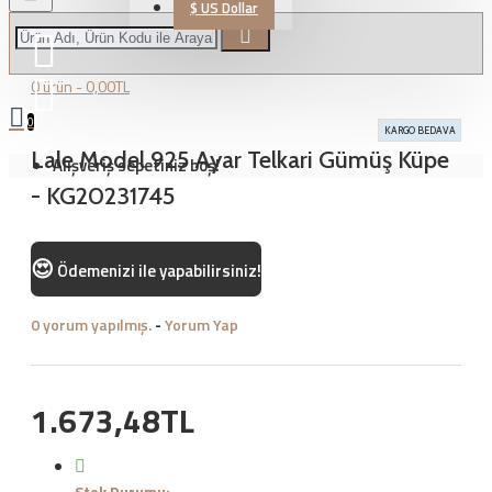
$
US Dollar
0 ürün - 0,00TL
0
KARGO BEDAVA
Lale Model 925 Ayar Telkari Gümüş Küpe
Alışveriş sepetiniz boş!
- KG20231745
😍
Ödemenizi
ile yapabilirsiniz!
0 yorum yapılmış.
-
Yorum Yap
1.673,48TL
Stok Durumu: