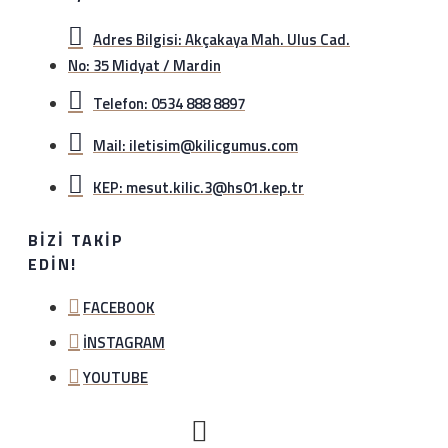
Adres Bilgisi: Akçakaya Mah. Ulus Cad.
No: 35 Midyat / Mardin
Telefon: 0534 888 8897
Mail: iletisim@kilicgumus.com
KEP: mesut.kilic.3@hs01.kep.tr
BIZI TAKIP
EDIN!
FACEBOOK
İNSTAGRAM
YOUTUBE