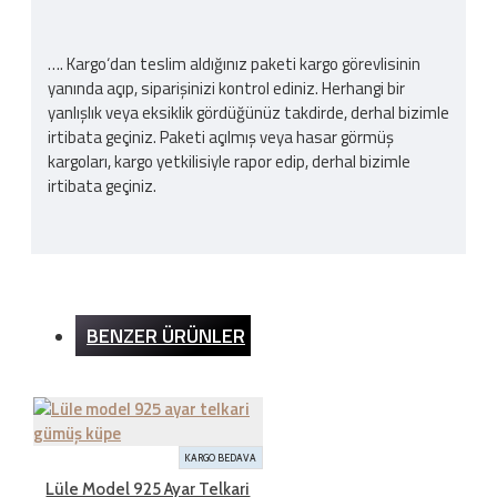
…. Kargo‘dan teslim aldığınız paketi kargo görevlisinin
yanında açıp, siparişinizi kontrol ediniz. Herhangi bir
yanlışlık veya eksiklik gördüğünüz takdirde, derhal bizimle
irtibata geçiniz. Paketi açılmış veya hasar görmüş
kargoları, kargo yetkilisiyle rapor edip, derhal bizimle
irtibata geçiniz.
Kargo Ücreti
BENZER ÜRÜNLER
İnternet sitemizden yapılan bütün alışverişlerde 200TL
ve üzeri alışverişlerde kargo ücretsizdir. Ürün bedeli
dışında hiçbir ücret ödemezsiniz.
KARGO BEDAVA
İADE ŞARTLARI
Lüle Model 925 Ayar Telkari