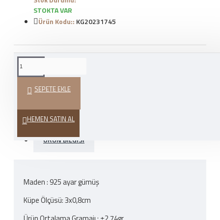
STOKTA VAR
Ürün Kodu::
KG20231745
WHATSAPP İLE SIPARIŞ
VER
SEPETE EKLE
HEDIYE PAKETI
HEMEN SATIN AL
ÜRÜN BILGISI
Maden : 925 ayar gümüş
Küpe Ölçüsü: 3x0,8cm
Ürün Ortalama Gramajı : ±2,74gr