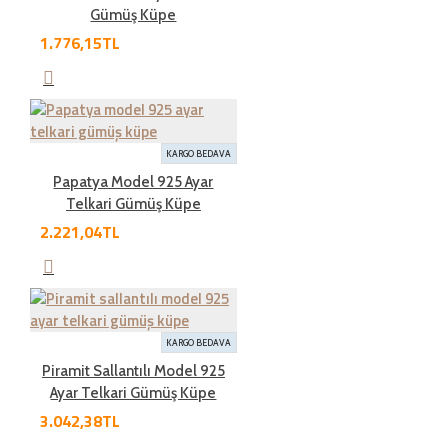
Gümüş Küpe
1.776,15TL
İade süresi kaç gün?
Genel olarak satın aldığınız ürünleri tahrip etmeden,
kullanmadan ve ürünün tekrar satılabilinirliğini
KARGO BEDAVA
bozmadan, teslim tarihinden itibaren yedi ( 7 ) günlük
Papatya Model 925 Ayar
süre içinde geçerli bir neden belirterek iade
Telkari Gümüş Küpe
edebilirsiniz.Kargo bedeli bize aittir. Sebebsiz iadelerde
2.221,04TL
kargo müşteriye aittir
İade şartları nelerdir?
KARGO BEDAVA
Piramit Sallantılı Model 925
İade etmek üzere gönderdiğiniz ürünlerde tam olması
Ayar Telkari Gümüş Küpe
gereken öğeleri aşağıda bulabilirsiniz. Bunlardan herhangi
3.042,38TL
birinin eksik olması durumunda ürün iadesi kabul