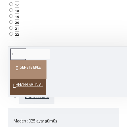
17
18
19
20
21
22
WHATSAPP İLE SIPARIŞ
VER
SEPETE EKLE
HEDIYE PAKETI
HEMEN SATIN AL
ÜRÜN BILGISI
Maden : 925 ayar gümüş