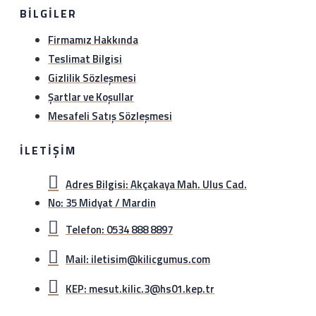
BILGILER
Firmamız Hakkında
Teslimat Bilgisi
Gizlilik Sözleşmesi
Şartlar ve Koşullar
Mesafeli Satış Sözleşmesi
İLETIŞIM
Adres Bilgisi: Akçakaya Mah. Ulus Cad.
No: 35 Midyat / Mardin
Telefon: 0534 888 8897
Mail: iletisim@kilicgumus.com
KEP: mesut.kilic.3@hs01.kep.tr