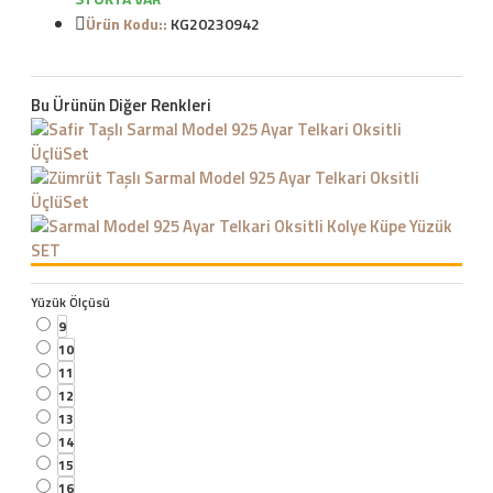
Ürün Kodu::
KG20230942
Bu Ürünün Diğer Renkleri
Yüzük Ölçüsü
9
10
11
12
13
14
15
16