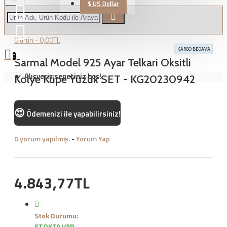
$
US Dollar
0 ürün - 0,00TL
KARGO BEDAVA
0
Sarmal Model 925 Ayar Telkari Oksitli
Alışveriş sepetiniz boş!
Kolye Küpe Yüzük SET - KG20230942
😍
Ödemenizi
ile yapabilirsiniz!
0 yorum yapılmış.
-
Yorum Yap
4.843,77TL
Stok Durumu:
STOKTA VAR