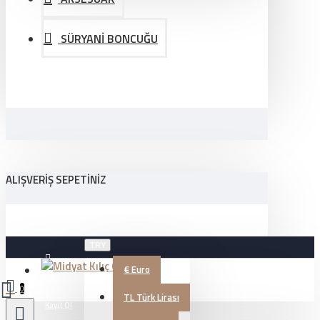
SÜRYANİ BONCUĞU
ALIŞVERIŞ SEPETINIZ
TRY
€
Euro
Üye Girişi
0
TL
Türk Lirası
Kayıt Ol