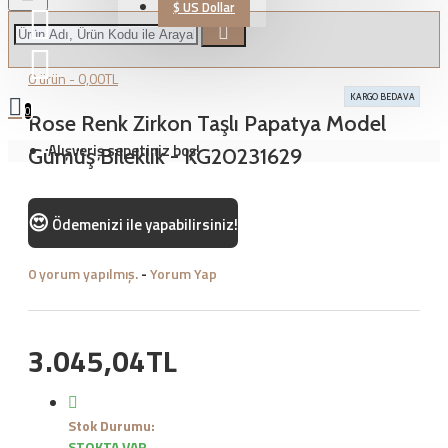
$
US Dollar
0 ürün - 0,00TL
KARGO BEDAVA
0
Rose Renk Zirkon Taşlı Papatya Model
Alışveriş sepetiniz boş!
Gümüş Bileklik - KG20231629
😍
Ödemenizi
ile yapabilirsiniz!
0 yorum yapılmış.
-
Yorum Yap
3.045,04TL
Stok Durumu:
STOKTA VAR