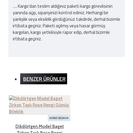
…. Kargo‘dan teslim aldığınız paketi kargo görevlisinin
yanında açıp, siparişinizi kontrol ediniz. Herhangi bir
yanlışlık veya eksiklik gördüğünüz takdirde, derhal bizimle
irtibata geçiniz. Paketi açılmış veya hasar görmüş
kargoları, kargo yetkilisiyle rapor edip, derhal bizimle
irtibata geçiniz.
Kargo Ücreti
BENZER ÜRÜNLER
İnternet sitemizden yapılan bütün alışverişlerde 200TL
ve üzeri alışverişlerde kargo ücretsizdir. Ürün bedeli
dışında hiçbir ücret ödemezsiniz.
İADE ŞARTLARI
KARGO BEDAVA
Dikdörtgen Model Baget