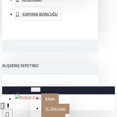
SÜRYANİ BONCUĞU
ALIŞVERIŞ SEPETINIZ
TRY
€
Euro
Üye Girişi
0
TL
Türk Lirası
Kayıt Ol