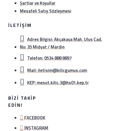
Şartlar ve Koşullar
Mesafeli Satış Sözleşmesi
İLETIŞIM
Adres Bilgisi: Akçakaya Mah. Ulus Cad.
No: 35 Midyat / Mardin
Telefon: 0534 888 8897
Mail: iletisim@kilicgumus.com
KEP: mesut.kilic.3@hs01.kep.tr
BIZI TAKIP
EDIN!
FACEBOOK
İNSTAGRAM