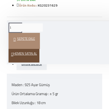
Ürün Kodu::
KG20231629
WHATSAPP İLE SIPARIŞ
VER
SEPETE EKLE
HEDIYE PAKETI
HEMEN SATIN AL
ÜRÜN BILGISI
Maden : 925 Ayar Gümüş
Ürün Ortalama Gramajı : ± 5 gr
Bilek Uzunluğu : 18 cm