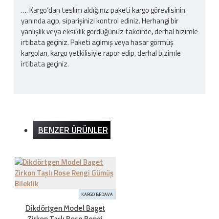
…. Kargo‘dan teslim aldığınız paketi kargo görevlisinin
yanında açıp, siparişinizi kontrol ediniz. Herhangi bir
yanlışlık veya eksiklik gördüğünüz takdirde, derhal bizimle
irtibata geçiniz. Paketi açılmış veya hasar görmüş
kargoları, kargo yetkilisiyle rapor edip, derhal bizimle
irtibata geçiniz.
Kargo Ücreti
BENZER ÜRÜNLER
İnternet sitemizden yapılan bütün alışverişlerde 200TL
ve üzeri alışverişlerde kargo ücretsizdir. Ürün bedeli
dışında hiçbir ücret ödemezsiniz.
İADE ŞARTLARI
KARGO BEDAVA
Dikdörtgen Model Baget