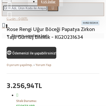
$
US Dollar
0 ürün - 0,00TL
KARGO BEDAVA
0
Rose Rengi Uğur Böceği Papatya Zirkon
Alışveriş sepetiniz boş!
Taşlı Gümüş Bileklik - KG20231634
😍
Ödemenizi
ile yapabilirsiniz!
0 yorum yapılmış.
-
Yorum Yap
3.256,94TL
Stok Durumu:
STOKTA VAR