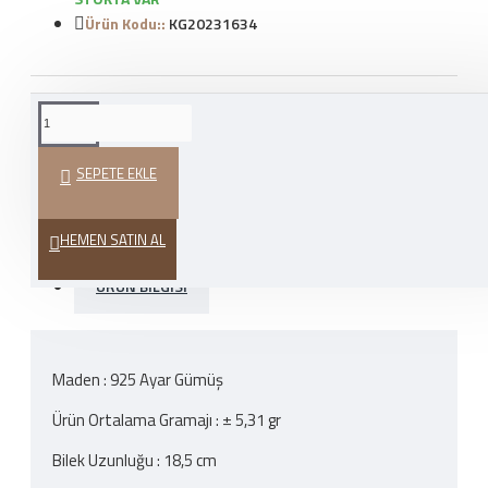
Ürün Kodu::
KG20231634
WHATSAPP İLE SIPARIŞ
VER
SEPETE EKLE
HEDIYE PAKETI
HEMEN SATIN AL
ÜRÜN BILGISI
Maden : 925 Ayar Gümüş
Ürün Ortalama Gramajı : ± 5,31 gr
Bilek Uzunluğu : 18,5 cm