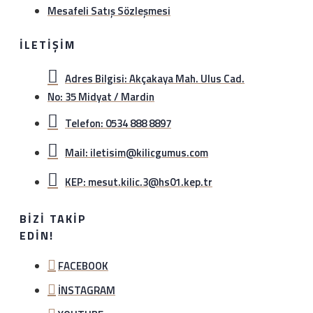
Mesafeli Satış Sözleşmesi
İLETIŞIM
Adres Bilgisi: Akçakaya Mah. Ulus Cad.
No: 35 Midyat / Mardin
Telefon: 0534 888 8897
Mail: iletisim@kilicgumus.com
KEP: mesut.kilic.3@hs01.kep.tr
BIZI TAKIP
EDIN!
FACEBOOK
İNSTAGRAM