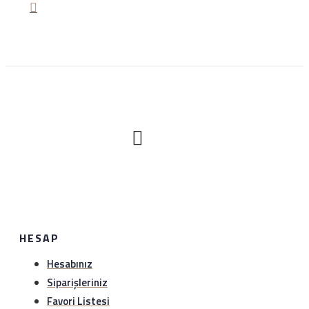
hesaba yansımaktadır.
Nasıl iade edeceğim?
Satın aldığınız ürünü sağlam bir şekilde 1 hafta içerisinde
hiç bir gerekçe olmaksızın iade edebilirsiniz. Sürat kargo
ile anlaşma numaramız üzerinden (1349297978)
gönderebilirsiniz.iade etmeden önce hattımıza (0534
888 8897) veya whatsapp hattımıza (0534 888 8897)
bilgi verebilirsiniz..
HESAP
Hesabınız
Siparişleriniz
Favori Listesi