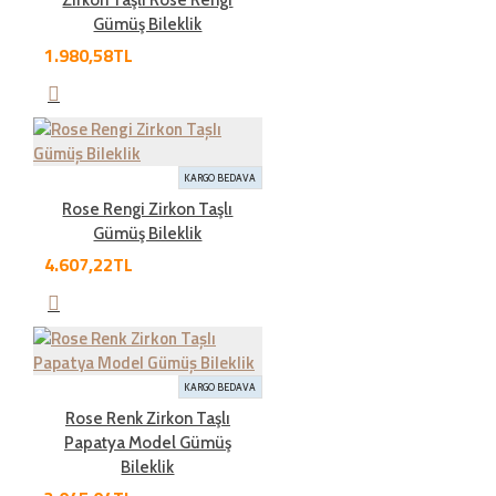
Zirkon Taşlı Rose Rengi
İade süresi kaç gün?
Gümüş Bileklik
1.980,58TL
Genel olarak satın aldığınız ürünleri tahrip etmeden,
kullanmadan ve ürünün tekrar satılabilinirliğini
bozmadan, teslim tarihinden itibaren yedi ( 7 ) günlük
süre içinde geçerli bir neden belirterek iade
KARGO BEDAVA
edebilirsiniz.Kargo bedeli bize aittir. Sebebsiz iadelerde
Rose Rengi Zirkon Taşlı
kargo müşteriye aittir
Gümüş Bileklik
4.607,22TL
İade şartları nelerdir?
İade etmek üzere gönderdiğiniz ürünlerde tam olması
KARGO BEDAVA
gereken öğeleri aşağıda bulabilirsiniz. Bunlardan herhangi
Rose Renk Zirkon Taşlı
birinin eksik olması durumunda ürün iadesi kabul
Papatya Model Gümüş
edilmemektedir.
Bileklik