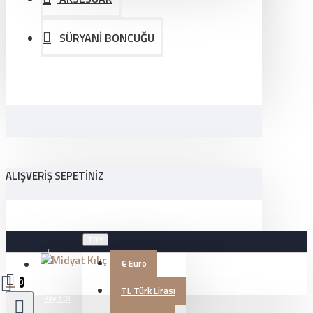
SÜRYANİ BONCUĞU
ALIŞVERIŞ SEPETINIZ
TRY
€
Euro
Üye Girişi
0
TL
Türk Lirası
Kayıt Ol