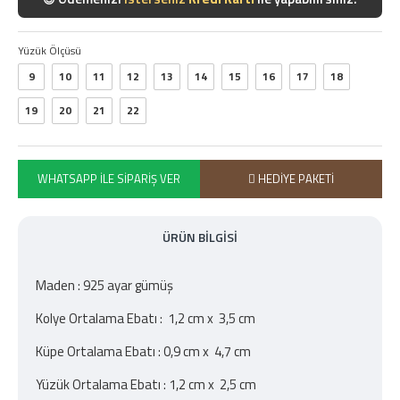
Yüzük Ölçüsü
9
10
11
12
13
14
15
16
17
18
19
20
21
22
WHATSAPP İLE SIPARIŞ VER
HEDIYE PAKETI
ÜRÜN BILGISI
Maden : 925 ayar gümüş
Kolye Ortalama Ebatı : 1,2 cm x 3,5 cm
Küpe Ortalama Ebatı : 0,9 cm x 4,7 cm
Yüzük Ortalama Ebatı : 1,2 cm x 2,5 cm