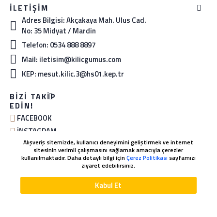
İLETIŞIM
Adres Bilgisi: Akçakaya Mah. Ulus Cad.
No: 35 Midyat / Mardin
Telefon: 0534 888 8897
Mail: iletisim@kilicgumus.com
KEP: mesut.kilic.3@hs01.kep.tr
BIZI TAKIP
EDIN!
FACEBOOK
İNSTAGRAM
Alışveriş sitemizde, kullanıcı deneyimini geliştirmek ve internet
YOUTUBE
sitesinin verimli çalışmasını sağlamak amacıyla çerezler
kullanılmaktadır. Daha detaylı bilgi için
Çerez Politikası
sayfamızı
ziyaret edebilirsiniz.
WHATSAPP SIPARIŞ
Kabul Et
SEPETE EKLE
HEMEN SATIN AL