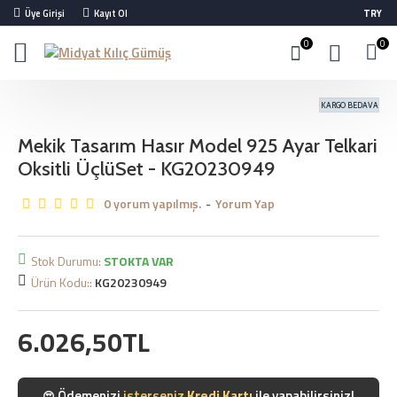
Üye Girişi
Kayıt Ol
TRY
0
0
KARGO BEDAVA
Mekik Tasarım Hasır Model 925 Ayar Telkari
Oksitli ÜçlüSet - KG20230949
0 yorum yapılmış.
-
Yorum Yap
Stok Durumu:
STOKTA VAR
Ürün Kodu::
KG20230949
6.026,50TL
Ödemenizi
isterseniz
Kredi Kartı
ile yapabilirsiniz!
😍