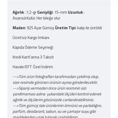
Ağırlık
: 7,2-gr
Genişliği
: 15-mm
Uzunluk
:
Asansörlüdür. Her bileğe olur
Maden
: 925 Ayar Gümüş
Üretim Tipi
: kalıp ile üretildi
Ücretsiz Kargo İmkanı
Kapıda Ödeme Seçeneği
Kredi Kartl'arına 3 Taksit
Havale/EFT Özel İndirim
-
->Tüm ürün fotoğrafları tarafımızdan çekilmiş olup,
size resimde görünen ürünün aynısı gönderilecektir.
-->Sipariş vermeden önce ürün resminin sizi
yanıltmaması adına yukarıdaki ölçüleri kontrol ederek
ağırlık ve ölçülerini gözünüzde canlandırabilirsiniz.
-->Tüm gümüş takı ürünlerinin ömrünü ve parlaklığını;
parfüm, deodarant, sabun, su ve çamaşır suyu gibi
maddelerden uzak tutarak uzatabilirsin