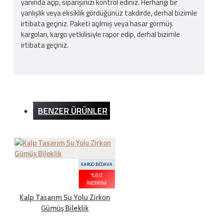
yanında açıp, siparişinizi kontrol ediniz. Herhangi bir
yanlışlık veya eksiklik gördüğünüz takdirde, derhal bizimle
irtibata geçiniz. Paketi açılmış veya hasar görmüş
kargoları, kargo yetkilisiyle rapor edip, derhal bizimle
irtibata geçiniz.
Kargo Ücreti
BENZER ÜRÜNLER
İnternet sitemizden yapılan bütün alışverişlerde 200TL
ve üzeri alışverişlerde kargo ücretsizdir. Ürün bedeli
dışında hiçbir ücret ödemezsiniz.
KARGO BEDAVA
İADE ŞARTLARI
%60
İNDIRIM
Kalp Tasarım Su Yolu Zirkon
Gümüş Bileklik
İade süresi kaç gün?