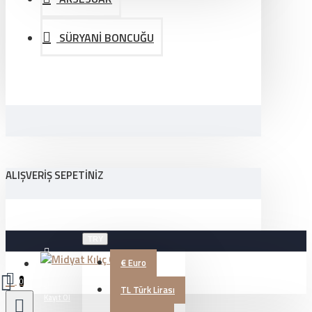
SÜRYANİ BONCUĞU
ALIŞVERIŞ SEPETINIZ
TRY
€
Euro
Üye Girişi
0
TL
Türk Lirası
Kayıt Ol