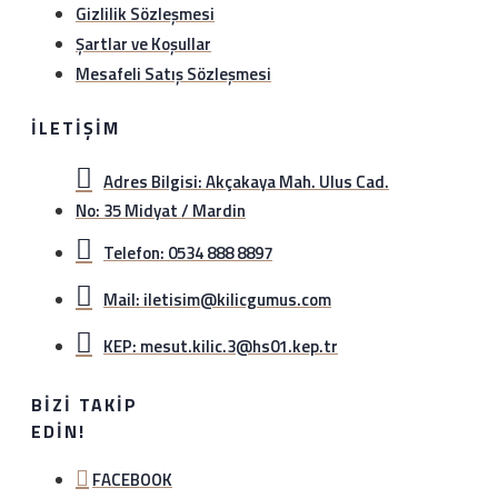
Gizlilik Sözleşmesi
Şartlar ve Koşullar
Mesafeli Satış Sözleşmesi
İLETIŞIM
Adres Bilgisi: Akçakaya Mah. Ulus Cad.
No: 35 Midyat / Mardin
Telefon: 0534 888 8897
Mail: iletisim@kilicgumus.com
KEP: mesut.kilic.3@hs01.kep.tr
BIZI TAKIP
EDIN!
FACEBOOK