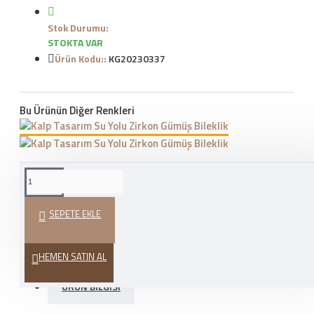
Stok Durumu:
STOKTA VAR
Ürün Kodu::
KG20230337
Bu Ürünün Diğer Renkleri
WHATSAPP İLE SIPARIŞ
VER
SEPETE EKLE
HEDIYE PAKETI
HEMEN SATIN AL
ÜRÜN BILGISI