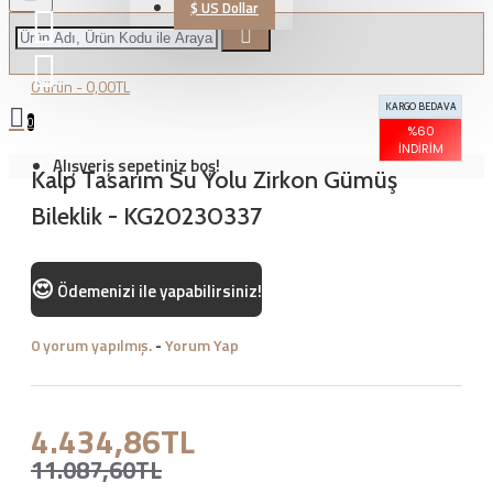
$
US Dollar
0 ürün - 0,00TL
KARGO BEDAVA
0
%60
İNDIRIM
Alışveriş sepetiniz boş!
Kalp Tasarım Su Yolu Zirkon Gümüş
Bileklik - KG20230337
😍
Ödemenizi
ile yapabilirsiniz!
0 yorum yapılmış.
-
Yorum Yap
4.434,86TL
11.087,60TL