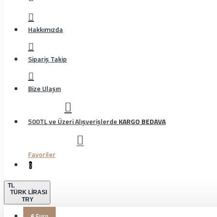
Hakkımızda
Sipariş Takip
Bize Ulaşın
500TL ve Üzeri Alışverişlerde
KARGO BEDAVA
Favoriler
0
TL
TÜRK LIRASI
TRY
€
Euro