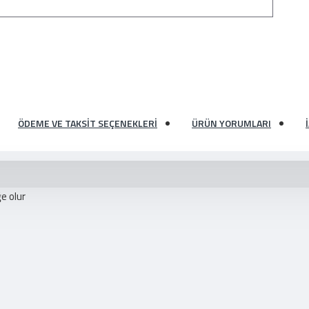
ÖDEME VE TAKSIT SEÇENEKLERI
ÜRÜN YORUMLARI
ğe olur