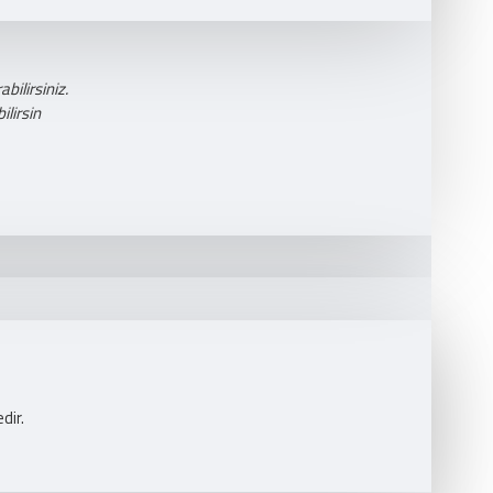
bilirsiniz.
lirsin
dir.