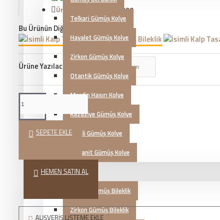
Ürün Kodu::
KG20230339
Telkari Gümüş Kolye
Bu Ürünün Diğer Renkleri
Hayalet Gümüş Kolye
Zirkon Gümüş Kolye
Ürüne Yazılacak İsim
Otantik Gümüş Kolye
Mardin Hasırı Kolye
Kazaziye Gümüş Kolye
SEPETE EKLE
İsimli Gümüş Kolye
Zultanit Gümüş Kolye
HEMEN SATIN AL
Gümüş Bileklik
Telkari Gümüş Bileklik
Zirkon Gümüş Bileklik
ALIŞVERIŞ LISTEME EKLE