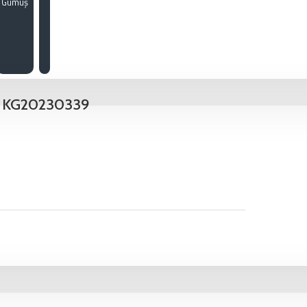
Gümüş
k - KG20230339