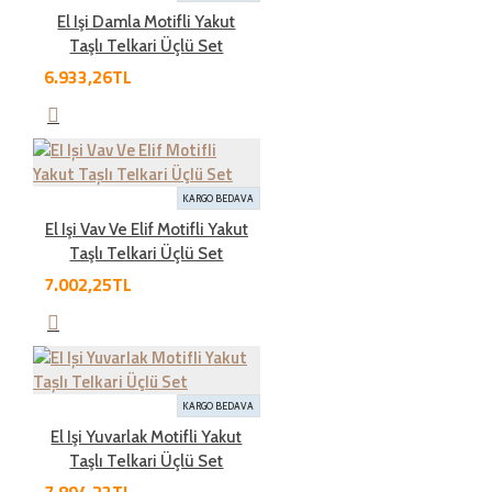
İADE ŞARTLARI
El Işi Damla Motifli Yakut
Taşlı Telkari Üçlü Set
6.933,26TL
İade süresi kaç gün?
Genel olarak satın aldığınız ürünleri tahrip etmeden,
kullanmadan ve ürünün tekrar satılabilinirliğini
KARGO BEDAVA
bozmadan, teslim tarihinden itibaren yedi ( 7 ) günlük
El Işi Vav Ve Elif Motifli Yakut
süre içinde geçerli bir neden belirterek iade
Taşlı Telkari Üçlü Set
edebilirsiniz.Kargo bedeli bize aittir. Sebebsiz iadelerde
7.002,25TL
kargo müşteriye aittir
İade şartları nelerdir?
KARGO BEDAVA
El Işi Yuvarlak Motifli Yakut
İade etmek üzere gönderdiğiniz ürünlerde tam olması
Taşlı Telkari Üçlü Set
gereken öğeleri aşağıda bulabilirsiniz. Bunlardan herhangi