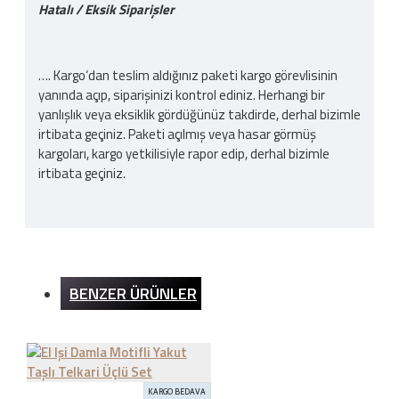
Hatalı / Eksik Siparişler
…. Kargo‘dan teslim aldığınız paketi kargo görevlisinin
yanında açıp, siparişinizi kontrol ediniz. Herhangi bir
yanlışlık veya eksiklik gördüğünüz takdirde, derhal bizimle
irtibata geçiniz. Paketi açılmış veya hasar görmüş
kargoları, kargo yetkilisiyle rapor edip, derhal bizimle
irtibata geçiniz.
Kargo Ücreti
BENZER ÜRÜNLER
İnternet sitemizden yapılan bütün alışverişlerde 200TL
ve üzeri alışverişlerde kargo ücretsizdir. Ürün bedeli
dışında hiçbir ücret ödemezsiniz.
KARGO BEDAVA