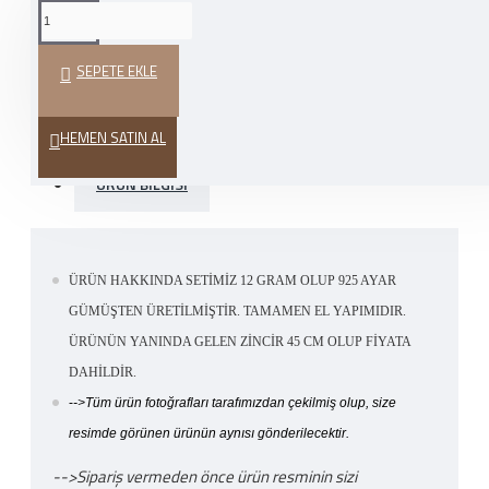
WHATSAPP İLE SIPARIŞ
VER
SEPETE EKLE
HEDIYE PAKETI
HEMEN SATIN AL
ÜRÜN BILGISI
ÜRÜN HAKKINDA SETİMİZ 12 GRAM OLUP 925 AYAR
GÜMÜŞTEN ÜRETİLMİŞTİR. TAMAMEN EL YAPIMIDIR.
ÜRÜNÜN YANINDA GELEN ZİNCİR 45 CM OLUP FİYATA
DAHİLDİR.
-
->Tüm ürün fotoğrafları tarafımızdan çekilmiş olup, size
resimde görünen ürünün aynısı gönderilecektir.
-->Sipariş vermeden önce ürün resminin sizi