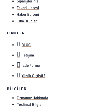
Siparişleriniz
Favori Listesi
Haber Bülteni
Tüm Ürünler
LINKLER
BLOG
İletişim
İade Formu
Yüzük Ölçüsü ?
BILGILER
Firmamız Hakkında
Teslimat Bilgisi