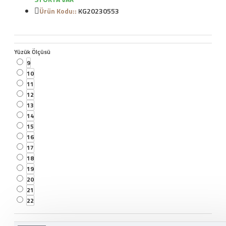
Ürün Kodu::
KG20230553
Yüzük Ölçüsü
9
10
11
12
13
14
15
16
17
18
19
20
21
22