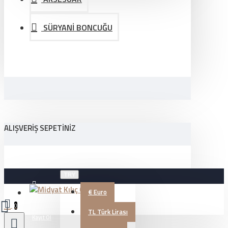
SÜRYANİ BONCUĞU
ALIŞVERIŞ SEPETINIZ
TRY
€
Euro
Üye Girişi
0
TL
Türk Lirası
Kayıt Ol