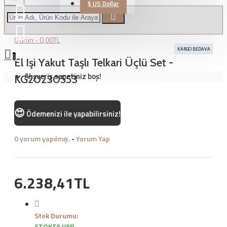
$
US Dollar
0 ürün - 0,00TL
KARGO BEDAVA
0
El Işi Yakut Taşlı Telkari Üçlü Set -
Alışveriş sepetiniz boş!
KG20230553
😍
Ödemenizi
ile yapabilirsiniz!
0 yorum yapılmış.
-
Yorum Yap
6.238,41TL
Stok Durumu:
STOKTA VAR