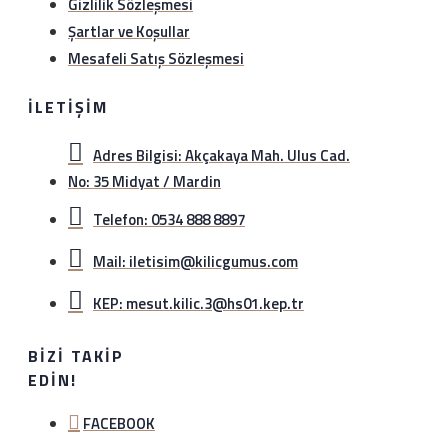
Gizlilik Sözleşmesi
Şartlar ve Koşullar
Mesafeli Satış Sözleşmesi
İLETIŞIM
Adres Bilgisi: Akçakaya Mah. Ulus Cad.
No: 35 Midyat / Mardin
Telefon: 0534 888 8897
Mail: iletisim@kilicgumus.com
KEP: mesut.kilic.3@hs01.kep.tr
BIZI TAKIP
EDIN!
FACEBOOK