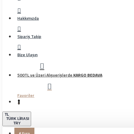
Hakkımızda
Sipariş Takip
Bize Ulaşın
500TL ve Üzeri Alışverişlerde
KARGO BEDAVA
Favoriler
0
TL
TÜRK LIRASI
TRY
€
Euro