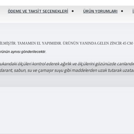
ÖDEME VE TAKSIT SEÇENEKLERI
ÜRÜN YORUMLARI
LMİŞTİR. TAMAMEN EL YAPIMIDIR. ÜRÜNÜN YANINDA GELEN ZİNCİR 45 CM 
ürünün aynısı gönderilecektir.
ıdaki ölçüleri kontrol ederek ağırlık ve ölçülerini gözünüzde canlandıra
darant, sabun, su ve çamaşır suyu gibi maddelerden uzak tutarak uzatabi