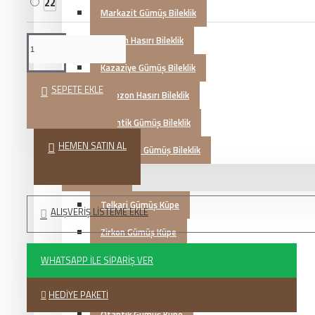
22
Markazit Gümüş Bileklik
Mardin Hasırı Bileklik
Kazaziye Gümüş Bileklik
SEPETE EKLE
Trabzon Hasırı Bileklik
Otantik Gümüş Bileklik
HEMEN SATIN AL
Şahmeran Gümüş Bileklik
Gümüş Küpe
Telkari Gümüş Küpe
ALIŞVERIŞ LISTEME EKLE
Zirkon Gümüş Küpe
Markazit Gümüş Küpe
WHATSAPP İLE SIPARIŞ VER
Hasır Gümüş Küpe
HEDIYE PAKETI
Otantik Gümüş Küpe