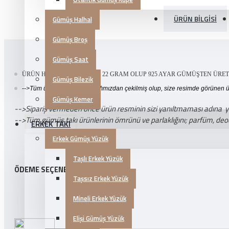
ÜRÜN BILGISI
Gümüş Halhal
Gümüş Broş
Gümüş Saat
ÜRÜN HAKKINDA SETİMİZ 22 GRAM OLUP 925 AYAR GÜMÜŞTEN ÜRETİ
Gümüş Bilezik
-
->Tüm ürün fotoğrafları tarafımızdan çekilmiş olup, size resimde görünen 
Gümüş Kemer
-->Sipariş vermeden önce ürün resminin sizi yanıltmaması adına yukar
-->Tüm gümüş takı ürünlerinin ömrünü ve parlaklığını; parfüm, deo
ERKEK TAKI
Erkek Gümüş Yüzük
Taşlı Erkek Yüzük
ÖDEME SEÇENEKLERI
Taşsız Erkek Yüzük
Mineli Erkek Yüzük
Elişi Gümüş Yüzük