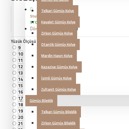
Telkari Gümüş Kolye
Stok Durumu:
STOKTA VAR
Hayalet Gümüş Kolye
Ürün Kodu::
KG20230591
Zirkon Gümüş Kolye
Yüzük Ölçüsü
Otantik Gümüş Kolye
9
10
Mardin Hasırı Kolye
11
12
Kazaziye Gümüş Kolye
13
İsimli Gümüş Kolye
14
15
Zultanit Gümüş Kolye
16
17
Gümüş Bileklik
18
19
Telkari Gümüş Bileklik
20
Zirkon Gümüş Bileklik
21