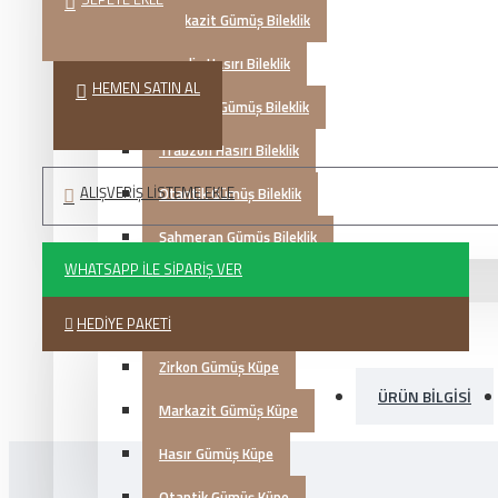
Markazit Gümüş Bileklik
Mardin Hasırı Bileklik
HEMEN SATIN AL
Kazaziye Gümüş Bileklik
Trabzon Hasırı Bileklik
ALIŞVERIŞ LISTEME EKLE
Otantik Gümüş Bileklik
Şahmeran Gümüş Bileklik
WHATSAPP İLE SIPARIŞ VER
Gümüş Küpe
HEDIYE PAKETI
Telkari Gümüş Küpe
Zirkon Gümüş Küpe
ÜRÜN BILGISI
Markazit Gümüş Küpe
Hasır Gümüş Küpe
Otantik Gümüş Küpe