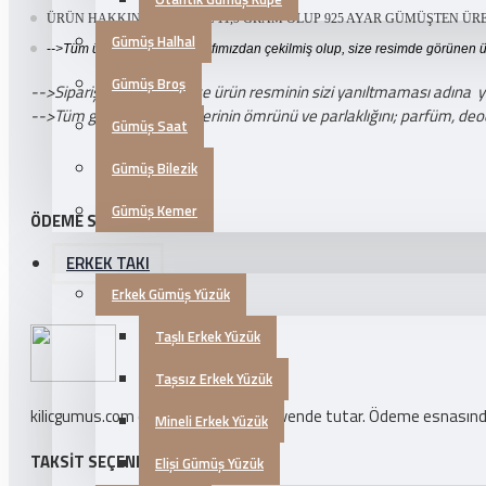
ÜRÜN HAKKINDA SETİMİZ 11,9 GRAM OLUP 925 AYAR GÜMÜŞTEN ÜRET
Gümüş Halhal
-
->Tüm ürün fotoğrafları tarafımızdan çekilmiş olup, size resimde görünen 
Gümüş Broş
-->Sipariş vermeden önce ürün resminin sizi yanıltmaması adına yukar
-->Tüm gümüş takı ürünlerinin ömrünü ve parlaklığını; parfüm, deo
Gümüş Saat
Gümüş Bilezik
Gümüş Kemer
ÖDEME SEÇENEKLERI
ERKEK TAKI
Erkek Gümüş Yüzük
Taşlı Erkek Yüzük
Taşsız Erkek Yüzük
kilicgumus.com ödeme bilgilerinizi güvende tutar. Ödeme esnasında k
Mineli Erkek Yüzük
TAKSIT SEÇENEKLERI
Elişi Gümüş Yüzük