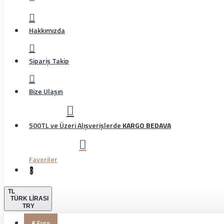
Hakkımızda
Sipariş Takip
Bize Ulaşın
500TL ve Üzeri Alışverişlerde
KARGO BEDAVA
Favoriler
0
TL
TÜRK LIRASI
TRY
€
Euro