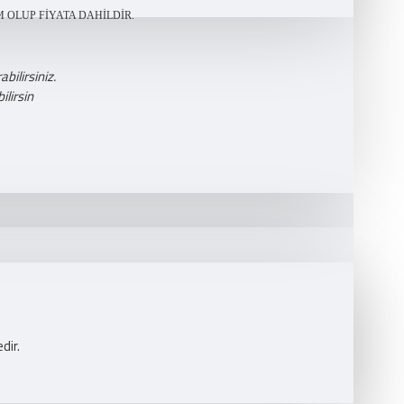
 OLUP FİYATA DAHİLDİR.
bilirsiniz.
lirsin
dir.