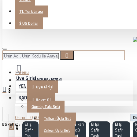
TL
Türk Lirası
$
US Dollar
Menu
Üye Girişi
Giriş Yap / Kayıt Ol
YENİ GELENLER
Üye Girişi
0
KADIN TAKI
Kayıt Ol
Gümüş Takı Seti
0 ürün - 0,00TL
Telkari Üçlü Set
KA
Etiketler:
El Işi
KG20230552
Telkari
El Işi
El Işi
0
Safir
Üçlü
Safir
Safir
Zirkon Üçlü Set
Taşlı
Set
Taşlı
Taşlı