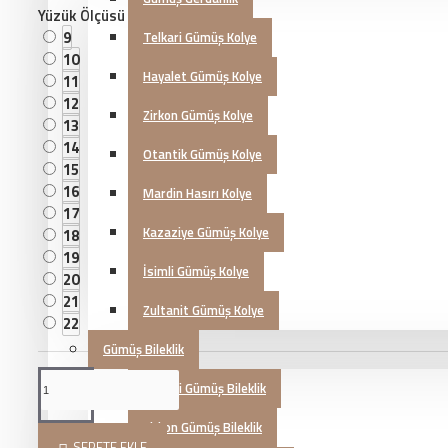
Yüzük Ölçüsü
9
Telkari Gümüş Kolye
10
Hayalet Gümüş Kolye
11
12
Zirkon Gümüş Kolye
13
14
Otantik Gümüş Kolye
15
16
Mardin Hasırı Kolye
17
Kazaziye Gümüş Kolye
18
19
İsimli Gümüş Kolye
20
21
Zultanit Gümüş Kolye
22
Gümüş Bileklik
Telkari Gümüş Bileklik
Zirkon Gümüş Bileklik
SEPETE EKLE