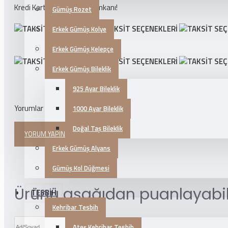
Kredi Kartlarına 3 Taksit İmkanı!
Gümüş Rozet
Erkek Gümüş Kolye
Erkek Gümüş Kelepçe
Erkek Gümüş Bileklik
925 Ayar Bileklik
Yorumlar
1000 Ayar Bileklik
Doğal Taş Bileklik
YORUM YAPINIZ
Erkek Gümüş Alyans
Gümüş Kol Düğmesi
Ürünü aşağıdan puanlayabili
TESBİH
Kehribar Tesbih
Ateş Kehribar Tesbih