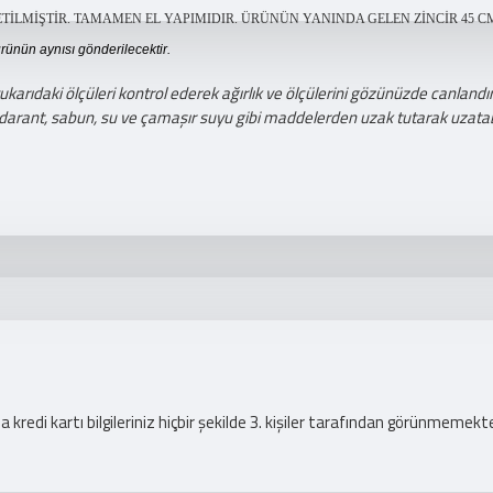
İLMİŞTİR. TAMAMEN EL YAPIMIDIR. ÜRÜNÜN YANINDA GELEN ZİNCİR 45 CM
ürünün aynısı gönderilecektir.
ıdaki ölçüleri kontrol ederek ağırlık ve ölçülerini gözünüzde canlandıra
darant, sabun, su ve çamaşır suyu gibi maddelerden uzak tutarak uzatabi
redi kartı bilgileriniz hiçbir şekilde 3. kişiler tarafından görünmemekte