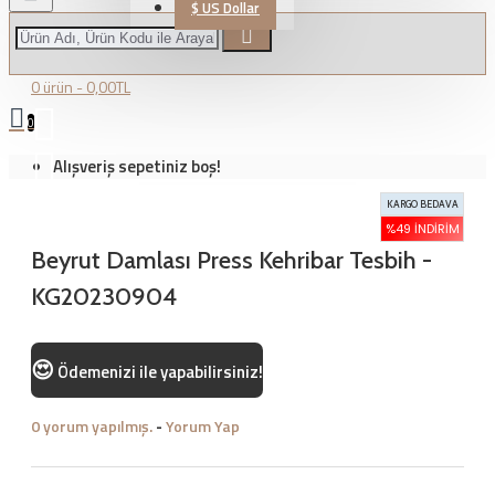
$
US Dollar
0 ürün - 0,00TL
0
Alışveriş sepetiniz boş!
KARGO BEDAVA
%49 İNDIRIM
Beyrut Damlası Press Kehribar Tesbih -
KG20230904
😍
Ödemenizi
ile yapabilirsiniz!
0 yorum yapılmış.
-
Yorum Yap