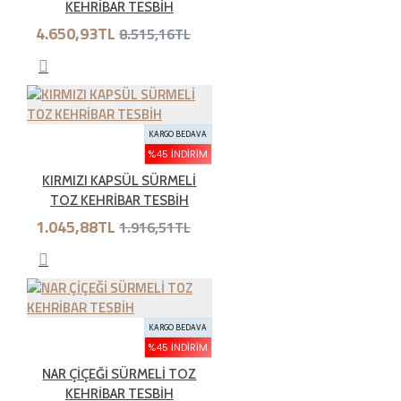
KEHRİBAR TESBİH
4.650,93TL
8.515,16TL
Genel olarak satın aldığınız ürünleri tahrip etmeden,
kullanmadan ve ürünün tekrar satılabilinirliğini
bozmadan, teslim tarihinden itibaren yedi ( 7 ) günlük
süre içinde geçerli bir neden belirterek iade
edebilirsiniz.Kargo bedeli bize aittir. Sebebsiz iadelerde
KARGO BEDAVA
kargo müşteriye aittir
%45 İNDIRIM
KIRMIZI KAPSÜL SÜRMELİ
TOZ KEHRİBAR TESBİH
İade şartları nelerdir?
1.045,88TL
1.916,51TL
İade etmek üzere gönderdiğiniz ürünlerde tam olması
gereken öğeleri aşağıda bulabilirsiniz. Bunlardan herhangi
birinin eksik olması durumunda ürün iadesi kabul
KARGO BEDAVA
edilmemektedir.
%45 İNDIRIM
NAR ÇİÇEĞİ SÜRMELİ TOZ
KEHRİBAR TESBİH