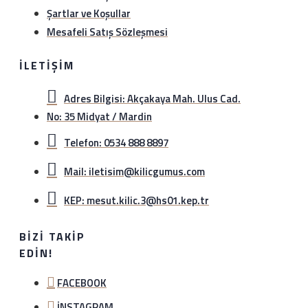
Şartlar ve Koşullar
Mesafeli Satış Sözleşmesi
İLETIŞIM
Adres Bilgisi: Akçakaya Mah. Ulus Cad.
No: 35 Midyat / Mardin
Telefon: 0534 888 8897
Mail: iletisim@kilicgumus.com
KEP: mesut.kilic.3@hs01.kep.tr
BIZI TAKIP
EDIN!
FACEBOOK
İNSTAGRAM