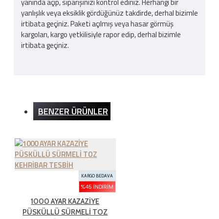
yanında açıp, siparişinizi kontrol ediniz. Herhangi bir
yanlışlık veya eksiklik gördüğünüz takdirde, derhal bizimle
irtibata geçiniz. Paketi açılmış veya hasar görmüş
kargoları, kargo yetkilisiyle rapor edip, derhal bizimle
irtibata geçiniz.
Kargo Ücreti
BENZER ÜRÜNLER
İnternet sitemizden yapılan bütün alışverişlerde 200TL
ve üzeri alışverişlerde kargo ücretsizdir. Ürün bedeli
dışında hiçbir ücret ödemezsiniz.
İADE ŞARTLARI
KARGO BEDAVA
%45 İNDIRIM
1000 AYAR KAZAZİYE
İade süresi kaç gün?
PÜSKÜLLÜ SÜRMELİ TOZ