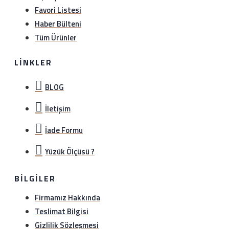
Favori Listesi
Haber Bülteni
Tüm Ürünler
LINKLER
BLOG
İletişim
İade Formu
Yüzük Ölçüsü ?
BILGILER
Firmamız Hakkında
Teslimat Bilgisi
Gizlilik Sözleşmesi