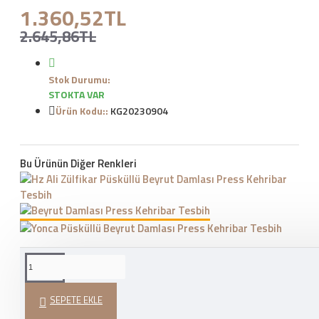
1.360,52TL
2.645,86TL
Stok Durumu:
STOKTA VAR
Ürün Kodu::
KG20230904
Bu Ürünün Diğer Renkleri
WHATSAPP İLE SIPARIŞ
VER
SEPETE EKLE
HEDIYE PAKETI