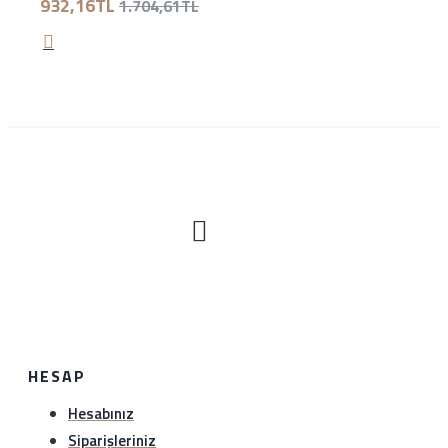
932,16TL
1.704,61TL
Nasıl iade edeceğim?
Satın aldığınız ürünü sağlam bir şekilde 1 hafta içerisinde
hiç bir gerekçe olmaksızın iade edebilirsiniz. Sürat kargo
ile anlaşma numaramız üzerinden (1349297978)
gönderebilirsiniz.iade etmeden önce hattımıza (0534
888 8897) veya whatsapp hattımıza (0534 888 8897)
bilgi verebilirsiniz..
HESAP
Hesabınız
Siparişleriniz