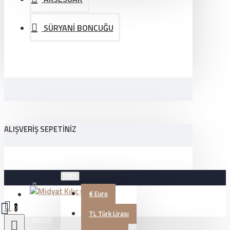
SÜRYANİ BONCUĞU
ALIŞVERIŞ SEPETINIZ
TRY
€
Euro
Üye Girişi
0
TL
Türk Lirası
Kayıt Ol