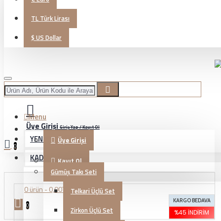
TL
Türk Lirası
$
US Dollar
Menu
Üye Girişi
Giriş Yap / Kayıt Ol
YENİ GELENLER
Üye Girişi
0
KADIN TAKI
Kayıt Ol
Gümüş Takı Seti
0 ürün - 0,00TL
Telkari Üçlü Set
KARGO BEDAVA
0
Zirkon Üçlü Set
%45 İNDIRIM