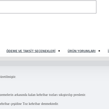
ÖDEME VE TAKSIT SEÇENEKLERI
ÜRÜN YORUMLARI
retilmiştir.
elerin arkasında kalan kehribar tozları sıkıştırılıp preslenir.
kehribar çeşidine Toz kehribar denmektedir.