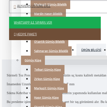
Markazit Gümüş Bileklik
ALIŞVERIŞ LISTEME EKLE
Mardin Hasırı Bileklik
WHATSAPP İLE SIPARIŞ VER
Kazaziye Gümüş Bileklik
Trabzon Hasırı Bileklik
HEDIYE PAKETI
Otantik Gümüş Bileklik
ÜRÜN BILGISI
Şahmeran Gümüş Bileklik
Gümüş Küpe
Telkari Gümüş Küpe
Sürmeli Toz Pres Kehribar tesbih Ürünümüzün uç kısmı kaliteli metaldan ü
Zirkon Gümüş Küpe
İmameden Uzunluk : 24 cm Tane Ebat : 11x7 mm
Markazit Gümüş Küpe
Sıkma Kehribar veya damla kehribar tesbihlerin yapımında kullanılan malzem
Hasır Gümüş Küpe
Bu presleme işlemi sayesinde tozlar tekrar sert bir taş görünümü alır. Bu 
Otantik Gümüş Küpe