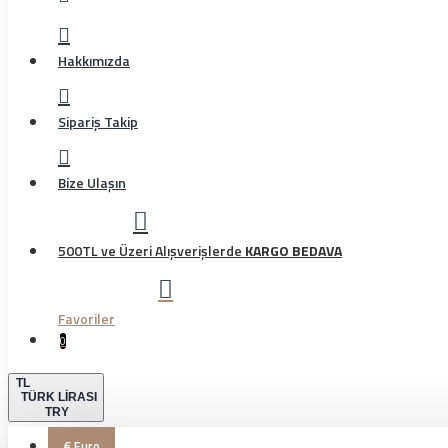
Hakkımızda
Sipariş Takip
Bize Ulaşın
500TL ve Üzeri Alışverişlerde
KARGO BEDAVA
Favoriler
0
TL
TÜRK LIRASI
TRY
€
Euro