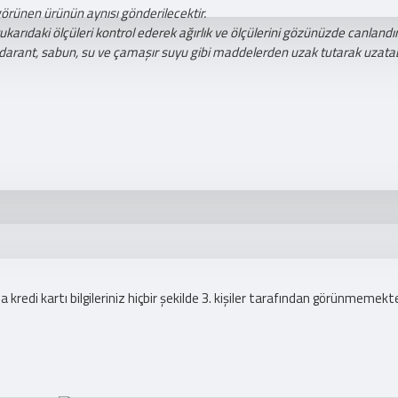
görünen ürünün aynısı gönderilecektir.
ıdaki ölçüleri kontrol ederek ağırlık ve ölçülerini gözünüzde canlandıra
darant, sabun, su ve çamaşır suyu gibi maddelerden uzak tutarak uzatabi
redi kartı bilgileriniz hiçbir şekilde 3. kişiler tarafından görünmemekte