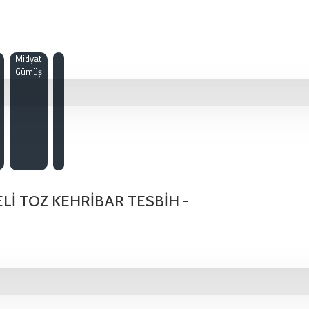
Midyat
Gümüş
İ TOZ KEHRİBAR TESBİH -