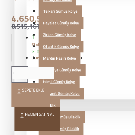
Telkari Gümüş Kolye
4.650,93TL
Hayalet Gümüş Kolye
8.515,16TL
Zirkon Gümüş Kolye
Stok Durumu:
Otantik Gümüş Kolye
STOKTA VAR
Ürün Kodu::
KG20230599
Mardin Hasırı Kolye
Kazaziye Gümüş Kolye
İsimli Gümüş Kolye
SEPETE EKLE
Zultanit Gümüş Kolye
Gümüş Bileklik
HEMEN SATIN AL
Telkari Gümüş Bileklik
Zirkon Gümüş Bileklik