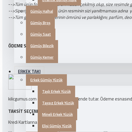
-
->Tüm ürün fotoğrafları tarafımızdan çekilmiş olup, size resimde 
-->Sipariş vermeden önce ürün resminin sizi yanıltmaması adına yukar
Gümüş Halhal
-->Tüm gümüş takı ürünlerinin ömrünü ve parlaklığını; parfüm, deo
Gümüş Broş
Gümüş Saat
ÖDEME SEÇENEKLERI
Gümüş Bilezik
Gümüş Kemer
ERKEK TAKI
Erkek Gümüş Yüzük
Taşlı Erkek Yüzük
kilicgumus.com ödeme bilgilerinizi güvende tutar. Ödeme esnasında k
Taşsız Erkek Yüzük
TAKSIT SEÇENEKLERI
Mineli Erkek Yüzük
Kredi Kartlarına 3 Taksit İmkanı!
Elişi Gümüş Yüzük