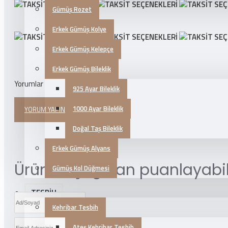
Gümüş Rozet
Erkek Gümüş Kolye
Erkek Gümüş Kelepçe
Erkek Gümüş Bileklik
Yorumlar
925 Ayar Bileklik
1000 Ayar Bileklik
YORUM YAPINIZ
Doğal Taş Bileklik
Erkek Gümüş Alyans
Ürünü aşağıdan puanlayabili
Gümüş Kol Düğmesi
TESBİH
Kehribar Tesbih
Ateş Kehribar Tesbih