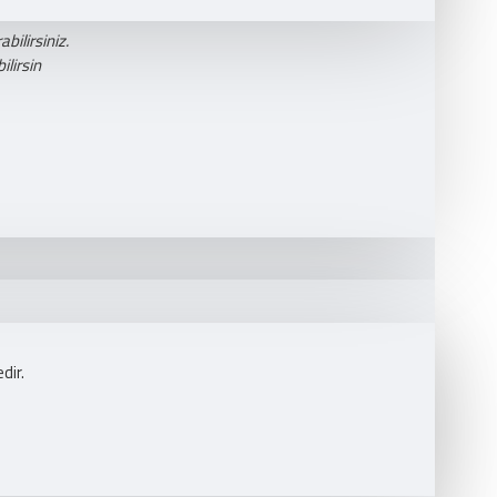
bilirsiniz.
lirsin
dir.