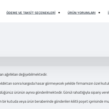
ÖDEME VE TAKSIT SEÇENEKLERI
ÜRÜN YORUMLARI
dan ağırlıkları değişebilmektedir.
apıldıktan sonra kargoda hasar görmeyecek şekilde firmamızın özel kutu
düğünüz ürünün aynısı gönderilmektedir. Gönül rahatlığıyla sipariş verebi
n bir kutuda veya ürün beraberinde gönderilen kilitli poşet içerisinde m