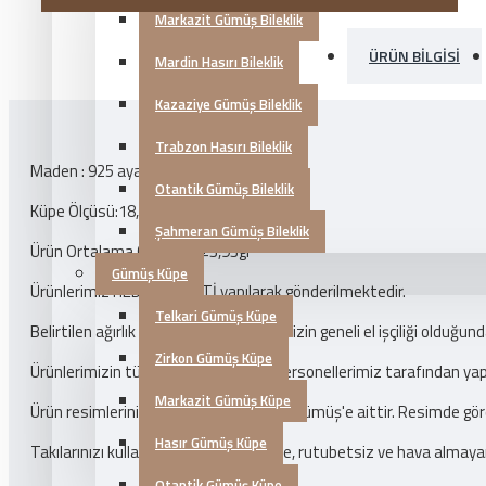
Markazit Gümüş Bileklik
ÜRÜN BILGISI
Mardin Hasırı Bileklik
Kazaziye Gümüş Bileklik
Trabzon Hasırı Bileklik
Maden : 925 ayar gümüş
Otantik Gümüş Bileklik
Küpe Ölçüsü:18,5mm
Şahmeran Gümüş Bileklik
Ürün Ortalama Gramajı : ±3,93gr
Gümüş Küpe
Ürünlerimiz HEDİYE PAKETİ yapılarak gönderilmektedir.
Telkari Gümüş Küpe
Belirtilen ağırlık ortalamadır, ürünlerimizin geneli el işçiliği olduğun
Zirkon Gümüş Küpe
Ürünlerimizin tüm kalite kontrolleri personellerimiz tarafından y
Markazit Gümüş Küpe
Ürün resimlerinin çekimi firmamız Kılıç Gümüş'e aittir. Resimde gör
Hasır Gümüş Küpe
Takılarınızı kullanmadığınız süre içinde, rutubetsiz ve hava almaya
Otantik Gümüş Küpe