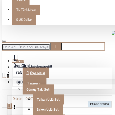
TL
Türk Lirası
$
US Dollar
Menu
Üye Girişi
Giriş Yap / Kayıt Ol
YENİ GELENLER
Üye Girişi
0
KADIN TAKI
Kayıt Ol
Gümüş Takı Seti
0 ürün - 0,00TL
Telkari Üçlü Set
KARGO BEDAVA
0
Zirkon Üçlü Set