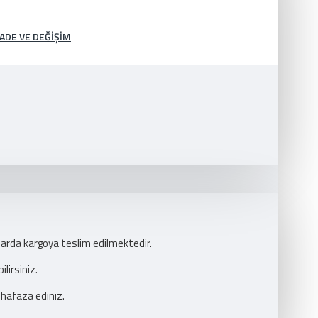
İADE VE DEĞIŞIM
larda kargoya teslim edilmektedir.
lirsiniz.
uhafaza ediniz.