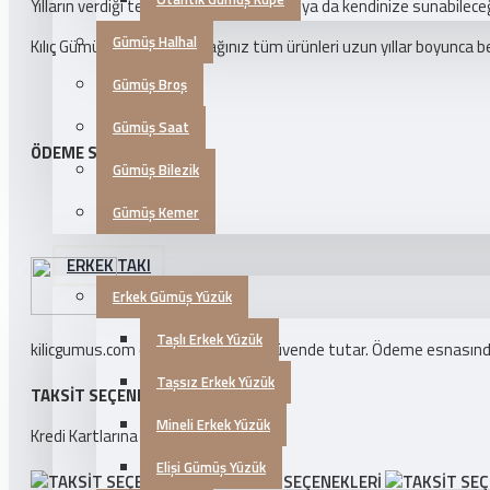
Yılların verdiği tecrübe ile sevdiklerinize ya da kendinize sunabilec
Gümüş Halhal
Kılıç Gümüş'ten satın alacağınız tüm ürünleri uzun yıllar boyunca beğe
Gümüş Broş
Gümüş Saat
ÖDEME SEÇENEKLERI
Gümüş Bilezik
Gümüş Kemer
ERKEK TAKI
Erkek Gümüş Yüzük
Taşlı Erkek Yüzük
kilicgumus.com ödeme bilgilerinizi güvende tutar. Ödeme esnasında k
Taşsız Erkek Yüzük
TAKSIT SEÇENEKLERI
Mineli Erkek Yüzük
Kredi Kartlarına 3 Taksit İmkanı!
Elişi Gümüş Yüzük