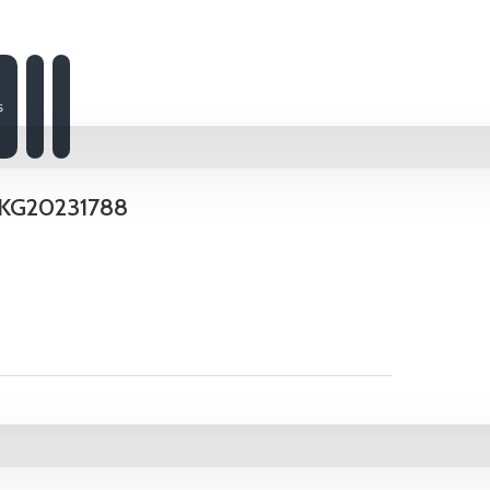
ş
- KG20231788