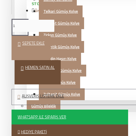
STOKTA VAR
Ürün Kodu::
KG20231788
Telkari Gümüş Kolye
Hayalet Gümüş Kolye
Zirkon Gümüş Kolye
SEPETE EKLE
Otantik Gümüş Kolye
Mardin Hasırı Kolye
HEMEN SATIN AL
Kazaziye Gümüş Kolye
İsimli Gümüş Kolye
Zultanit Gümüş Kolye
ALIŞVERIŞ LISTEME EKLE
Gümüş Bileklik
WHATSAPP İLE SIPARIŞ VER
Telkari Gümüş Bileklik
Zirkon Gümüş Bileklik
HEDIYE PAKETI