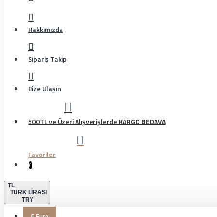
Hakkımızda
Sipariş Takip
Bize Ulaşın
500TL ve Üzeri Alışverişlerde
KARGO BEDAVA
Favoriler
0
TL
TÜRK LIRASI
TRY
€
Euro