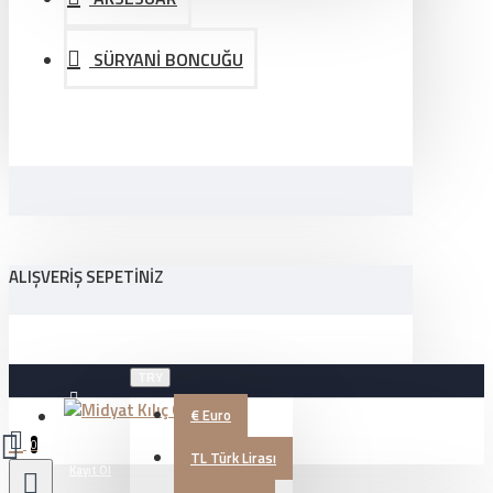
SÜRYANİ BONCUĞU
ALIŞVERIŞ SEPETINIZ
TRY
€
Euro
Üye Girişi
0
TL
Türk Lirası
Kayıt Ol