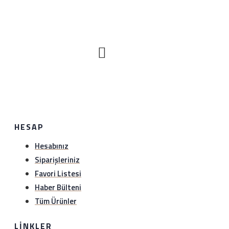
hiç bir gerekçe olmaksızın iade edebilirsiniz. Sürat kargo
ile anlaşma numaramız üzerinden (1349297978)
gönderebilirsiniz.iade etmeden önce hattımıza (0534
888 8897) veya whatsapp hattımıza (0534 888 8897)
bilgi verebilirsiniz..
HESAP
Hesabınız
Siparişleriniz
Favori Listesi
Haber Bülteni
Tüm Ürünler
LINKLER