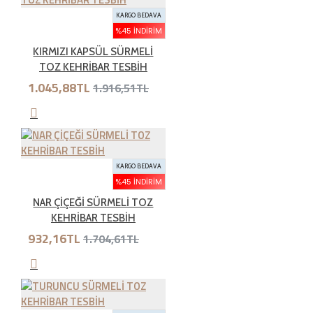
edebilirsiniz.Kargo bedeli bize aittir. Sebebsiz iadelerde
KARGO BEDAVA
kargo müşteriye aittir
%45 İNDIRIM
KIRMIZI KAPSÜL SÜRMELİ
TOZ KEHRİBAR TESBİH
İade şartları nelerdir?
1.045,88TL
1.916,51TL
İade etmek üzere gönderdiğiniz ürünlerde tam olması
gereken öğeleri aşağıda bulabilirsiniz. Bunlardan herhangi
birinin eksik olması durumunda ürün iadesi kabul
KARGO BEDAVA
edilmemektedir.
%45 İNDIRIM
NAR ÇİÇEĞİ SÜRMELİ TOZ
KEHRİBAR TESBİH
• Ürünün faturası
932,16TL
1.704,61TL
• 7 günlük süre içerisinde iade edilecek ürünlerin kutusu,
ambalajı, varsa standart aksesuarları ile birlikte eksiksiz
ve hasarsız olarak teslim edilmesi gerekmektedir.