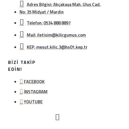
Adres Bilgisi: Akçakaya Mah. Ulus Cad.
No: 35 Midyat / Mardin
Telefon: 0534 888 8897
Mail: iletisim@kilicgumus.com
KEP: mesut.kilic.3@hs01.kep.tr
BIZI TAKIP
EDIN!
FACEBOOK
İNSTAGRAM
YOUTUBE