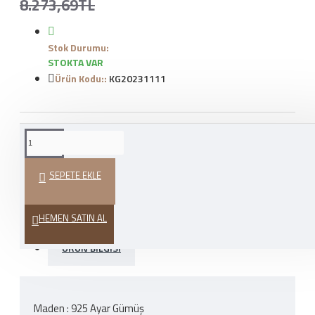
8.273,69TL
Stok Durumu:
STOKTA VAR
Ürün Kodu::
KG20231111
WHATSAPP İLE SIPARIŞ
VER
SEPETE EKLE
HEDIYE PAKETI
HEMEN SATIN AL
ÜRÜN BILGISI
Maden : 925 Ayar Gümüş