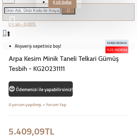
$
US Dollar
0 ürün - 0,00TL
0
KARGO BEDAVA
Alışveriş sepetiniz boş!
%35 İNDIRIM
Arpa Kesim Minik Taneli Telkari Gümüş
Tesbih - KG20231111
😍
Ödemenizi
ile yapabilirsiniz!
0 yorum yapılmış.
-
Yorum Yap
5.409,09TL