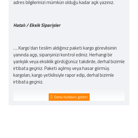
adres bilgilerinizi mümkün olduğu kadar açık yazınız.
Hatalı / Eksik Siparişler
…. Kargo‘dan teslim aldığınız paketi kargo görevlisinin
yanında açıp, siparişinizi kontrol ediniz. Herhangi bir
yanlışlık veya eksiklik gördüğünüz takdirde, derhal bizimle
irtibata geçiniz. Paketi açılmış veya hasar görmüş
kargoları, kargo yetkilisiyle rapor edip, derhal bizimle
irtibata geçiniz.
Kargo Ücreti
İnternet sitemizden yapılan bütün alışverişlerde 200TL
ve üzeri alışverişlerde kargo ücretsizdir. Ürün bedeli