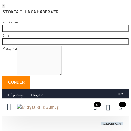
×
STOKTA OLUNCA HABER VER
İsim/Soyisim
Email
Mesajınız
GÖNDER
TRY
Üye Girişi
Kayıt Ol
0
0
KARGO BEDAVA