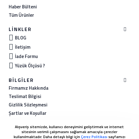
Haber Bülteni
Tüm Ürünler
LINKLER
BLOG
İletişim
İade Formu
Yüzük Ölçüsü ?
BILGILER
Firmamız Hakkında
Teslimat Bilgisi
Gizlilik Sözleşmesi
Şartlar ve Koşullar
Mesafeli Satış Sözleşmesi
Alışveriş sitemizde, kullanıcı deneyimini geliştirmek ve internet
sitesinin verimli çalışmasını sağlamak amacıyla çerezler
İLETIŞIM
kullanılmaktadır. Daha detaylı bilgi için
Çerez Politikası
sayfamızı