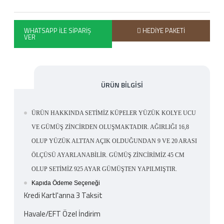
WHATSAPP İLE SIPARIŞ
HEDIYE PAKETI
VER
ÜRÜN BILGISI
ÜRÜN HAKKINDA SETİMİZ KÜPELER YÜZÜK KOLYE UCU
VE GÜMÜŞ ZİNCİRDEN OLUŞMAKTADIR. AĞIRLIĞI 16,8
OLUP YÜZÜK ALTTAN AÇIK OLDUĞUNDAN 9 VE 20 ARASI
ÖLÇÜSÜ AYARLANABİLİR. GÜMÜŞ ZİNCİRİMİZ 45 CM
OLUP SETİMİZ 925 AYAR GÜMÜŞTEN YAPILMIŞTIR.
Kapıda Ödeme Seçeneği
Kredi Kartl'arına 3 Taksit
Havale/EFT Özel İndirim