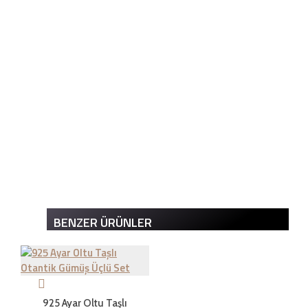
dışında hiçbir ücret ödemezsiniz.
İADE ŞARTLARI
İade süresi kaç gün?
Genel olarak satın aldığınız ürünleri tahrip etmeden,
kullanmadan ve ürünün tekrar satılabilinirliğini
bozmadan, teslim tarihinden itibaren yedi ( 7 ) günlük
süre içinde geçerli bir neden belirterek iade
edebilirsiniz.Kargo bedeli bize aittir. Sebebsiz iadelerde
BENZER ÜRÜNLER
kargo müşteriye aittir
İade şartları nelerdir?
925 Ayar Oltu Taşlı