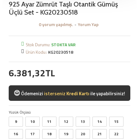
925 Ayar Zümrüt Taşlı Otantik Gümüş
Üçlü Set - KG20230518
0 yorum yapılmış.
-
Yorum Yap
Stok Durumu:
STOKTA VAR
Ürün Kodu::
KG20230518
6.381,32TL
😍
Ödemenizi
isterseniz
Kredi Kartı
ile yapabilirsiniz!
Yüzük Ölçüsü
9
10
11
12
13
14
15
16
17
18
19
20
21
22