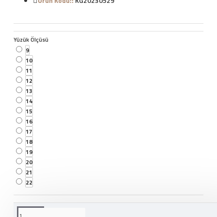
Ürün Kodu::
KG20230529
Yüzük Ölçüsü
9
10
11
12
13
14
15
16
17
18
19
20
21
22
WHATSAPP İLE SIPARIŞ