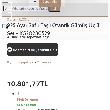
$
US Dollar
0 ürün - 0,00TL
925 Ayar Safir Taşlı Otantik Gümüş Üçlü
0
Set - KG20230529
Alışveriş sepetiniz boş!
😍
Ödemenizi
ile yapabilirsiniz!
0 yorum yapılmış.
-
Yorum Yap
10.801,77TL
Stok Durumu:
STOKTA VAR