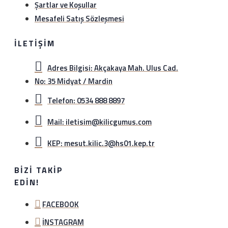
Şartlar ve Koşullar
Mesafeli Satış Sözleşmesi
İLETIŞIM
Adres Bilgisi: Akçakaya Mah. Ulus Cad.
No: 35 Midyat / Mardin
Telefon: 0534 888 8897
Mail: iletisim@kilicgumus.com
KEP: mesut.kilic.3@hs01.kep.tr
BIZI TAKIP
EDIN!
FACEBOOK
İNSTAGRAM