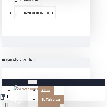
SÜRYANİ BONCUĞU
ALIŞVERIŞ SEPETINIZ
TRY
€
Euro
Üye Girişi
0
TL
Türk Lirası
Kayıt Ol