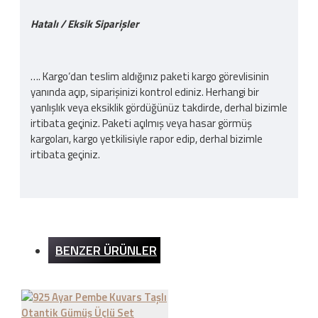
Hatalı / Eksik Siparişler
…. Kargo‘dan teslim aldığınız paketi kargo görevlisinin
yanında açıp, siparişinizi kontrol ediniz. Herhangi bir
yanlışlık veya eksiklik gördüğünüz takdirde, derhal bizimle
irtibata geçiniz. Paketi açılmış veya hasar görmüş
kargoları, kargo yetkilisiyle rapor edip, derhal bizimle
irtibata geçiniz.
Kargo Ücreti
BENZER ÜRÜNLER
İnternet sitemizden yapılan bütün alışverişlerde 200TL
ve üzeri alışverişlerde kargo ücretsizdir. Ürün bedeli
dışında hiçbir ücret ödemezsiniz.