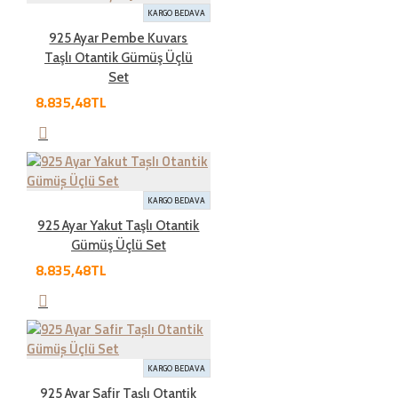
KARGO BEDAVA
İADE ŞARTLARI
925 Ayar Pembe Kuvars
Taşlı Otantik Gümüş Üçlü
Set
İade süresi kaç gün?
8.835,48TL
Genel olarak satın aldığınız ürünleri tahrip etmeden,
kullanmadan ve ürünün tekrar satılabilinirliğini
bozmadan, teslim tarihinden itibaren yedi ( 7 ) günlük
KARGO BEDAVA
süre içinde geçerli bir neden belirterek iade
925 Ayar Yakut Taşlı Otantik
edebilirsiniz.Kargo bedeli bize aittir. Sebebsiz iadelerde
Gümüş Üçlü Set
kargo müşteriye aittir
8.835,48TL
İade şartları nelerdir?
KARGO BEDAVA
İade etmek üzere gönderdiğiniz ürünlerde tam olması
925 Ayar Safir Taşlı Otantik