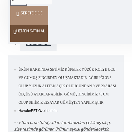
VER
SEPETE EKLE
HEDIYE PAKETI
HEMEN SATIN AL
ÜRÜN BILGISI
ÜRÜN HAKKINDA SETİMİZ KÜPELER YÜZÜK KOLYE UCU
VE GÜMÜŞ ZİNCİRDEN OLUŞMAKTADIR. AĞIRLIĞI 33,3
OLUP YÜZÜK ALTTAN AÇIK OLDUĞUNDAN 9 VE 20 ARASI
ÖLÇÜSÜ AYARLANABİLİR. GÜMÜŞ ZİNCİRİMİZ 45 CM
OLUP SETİMİZ 925 AYAR GÜMÜŞTEN YAPILMIŞTIR.
Havale/EFT Özel İndirim
-
->Tüm ürün fotoğrafları tarafımızdan çekilmiş olup,
size resimde görünen ürünün aynısı gönderilecektir.