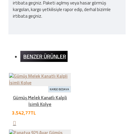
irtibata geçiniz. Paketi açılmış veya hasar görmüş
kargoları, kargo yetkilisiyle rapor edip, derhal bizimle
irtibata geçiniz.
Kargo Ücreti
BENZER ÜRÜNLER
İnternet sitemizden yapılan bütün alışverişlerde 200TL
ve üzeri alışverişlerde kargo ücretsizdir. Ürün bedeli
dışında hiçbir ücret ödemezsiniz.
KARGO BEDAVA
İADE ŞARTLARI
Gümüş Melek Kanatlı Kalpli
İsimli Kolye
3.542,77TL
İade süresi kaç gün?