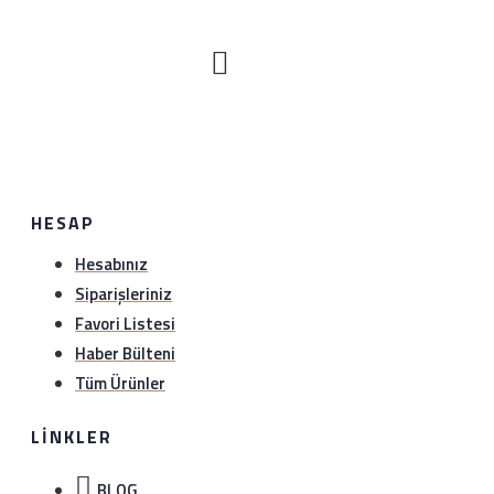
Nasıl iade edeceğim?
Satın aldığınız ürünü sağlam bir şekilde 1 hafta içerisinde
hiç bir gerekçe olmaksızın iade edebilirsiniz. Sürat kargo
ile anlaşma numaramız üzerinden (1349297978)
gönderebilirsiniz.iade etmeden önce hattımıza (0534
888 8897) veya whatsapp hattımıza (0534 888 8897)
bilgi verebilirsiniz..
HESAP
Hesabınız
Siparişleriniz
Favori Listesi
Haber Bülteni
Tüm Ürünler
LINKLER
BLOG