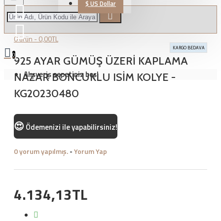
$
US Dollar
0 ürün - 0,00TL
KARGO BEDAVA
0
925 AYAR GÜMÜŞ ÜZERİ KAPLAMA
Alışveriş sepetiniz boş!
NAZAR BONCUKLU ISİM KOLYE -
KG20230480
😍
Ödemenizi
ile yapabilirsiniz!
0 yorum yapılmış.
-
Yorum Yap
4.134,13TL