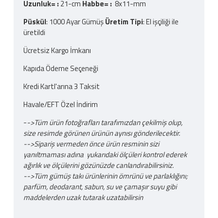
Uzunluk= :
21-cm
Habbe= :
8x11-mm
Püskül
: 1000 Ayar Gümüş
Üretim Tipi
: El işçiliği ile
üretildi
Ücretsiz Kargo İmkanı
Kapıda Ödeme Seçeneği
Kredi Kartl'arına 3 Taksit
Havale/EFT Özel İndirim
-
->Tüm ürün fotoğrafları tarafımızdan çekilmiş olup,
size resimde görünen ürünün aynısı gönderilecektir.
-->Sipariş vermeden önce ürün resminin sizi
yanıltmaması adına yukarıdaki ölçüleri kontrol ederek
ağırlık ve ölçülerini gözünüzde canlandırabilirsiniz.
-->Tüm gümüş takı ürünlerinin ömrünü ve parlaklığını;
parfüm, deodarant, sabun, su ve çamaşır suyu gibi
maddelerden uzak tutarak uzatabilirsin