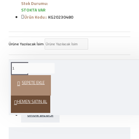
Stok Durumu:
STOKTA VAR
Ürün Kodu::
KG20230480
Ürüne Yazılacak İsim
WHATSAPP İLE SIPARIŞ
VER
SEPETE EKLE
HEDIYE PAKETI
HEMEN SATIN AL
ÜRÜN BILGISI