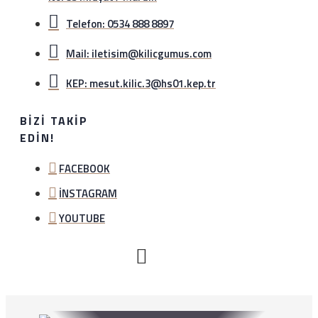
Telefon: 0534 888 8897
Mail: iletisim@kilicgumus.com
KEP: mesut.kilic.3@hs01.kep.tr
BIZI TAKIP
EDIN!
FACEBOOK
İNSTAGRAM
YOUTUBE