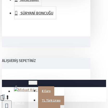
SÜRYANİ BONCUĞU
ALIŞVERIŞ SEPETINIZ
TRY
€
Euro
Üye Girişi
0
TL
Türk Lirası
Kayıt Ol