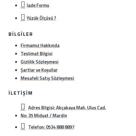
İade Formu
Yüzük Ölçüsü ?
BILGILER
Firmamız Hakkında
Teslimat Bilgisi
Gizlilik Sözleşmesi
Şartlar ve Koşullar
Mesafeli Satış Sözleşmesi
İLETIŞIM
Adres Bilgisi: Akçakaya Mah. Ulus Cad.
No: 35 Midyat / Mardin
Telefon: 0534 888 8897