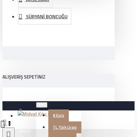
SÜRYANİ BONCUĞU
ALIŞVERIŞ SEPETINIZ
TRY
€
Euro
Üye Girişi
0
TL
Türk Lirası
Kayıt Ol