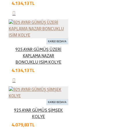
edebilirsiniz.Kargo bedeli bize aittir. Sebebsiz iadelerde
4.134,13TL
kargo müşteriye aittir
İade şartları nelerdir?
KARGO BEDAVA
İade etmek üzere gönderdiğiniz ürünlerde tam olması
925 AYAR GÜMÜŞ ÜZERİ
gereken öğeleri aşağıda bulabilirsiniz. Bunlardan herhangi
KAPLAMA NAZAR
birinin eksik olması durumunda ürün iadesi kabul
BONCUKLU ISİM KOLYE
edilmemektedir.
4.134,13TL
• Ürünün faturası
• 7 günlük süre içerisinde iade edilecek ürünlerin kutusu,
KARGO BEDAVA
ambalajı, varsa standart aksesuarları ile birlikte eksiksiz
925 AYAR GÜMÜŞ ŞİMŞEK
ve hasarsız olarak teslim edilmesi gerekmektedir.
KOLYE
4.079,83TL