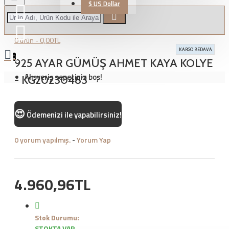
$
US Dollar
0 ürün - 0,00TL
KARGO BEDAVA
0
925 AYAR GÜMÜŞ AHMET KAYA KOLYE
Alışveriş sepetiniz boş!
- KG20230483
😍
Ödemenizi
ile yapabilirsiniz!
0 yorum yapılmış.
-
Yorum Yap
4.960,96TL
Stok Durumu:
STOKTA VAR