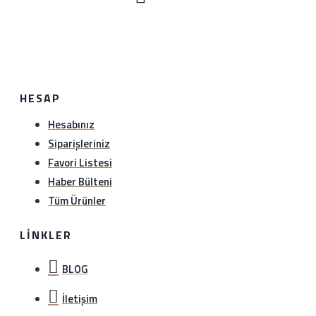
ile anlaşma numaramız üzerinden (1349297978)
gönderebilirsiniz.iade etmeden önce hattımıza (0534
888 8897) veya whatsapp hattımıza (0534 888 8897)
bilgi verebilirsiniz..
HESAP
Hesabınız
Siparişleriniz
Favori Listesi
Haber Bülteni
Tüm Ürünler
LINKLER
BLOG
İletişim