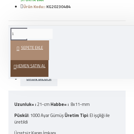
Ürün Kodu::
KG20230484
WHATSAPP İLE SIPARIŞ
VER
SEPETE EKLE
HEDIYE PAKETI
HEMEN SATIN AL
ÜRÜN BILGISI
Uzunluk= :
21-cm
Habbe= :
8x11-mm
Püskül
: 1000 Ayar Gümüş
Üretim Tipi
: El işçiliği ile
üretildi
Ücretsiz Kargo İmkanı