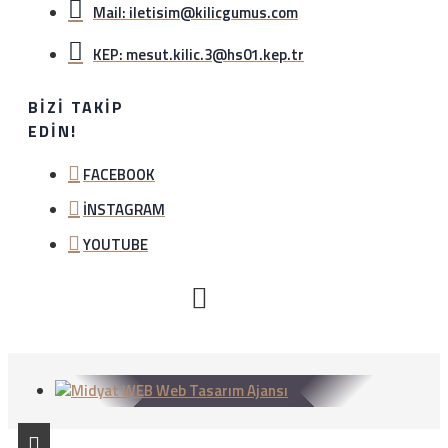
Mail: iletisim@kilicgumus.com
KEP: mesut.kilic.3@hs01.kep.tr
BIZI TAKIP
EDIN!
FACEBOOK
İNSTAGRAM
YOUTUBE