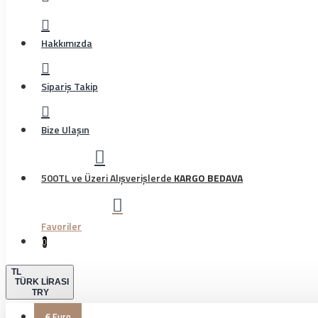
Hakkımızda
Sipariş Takip
Bize Ulaşın
500TL ve Üzeri Alışverişlerde
KARGO BEDAVA
Favoriler
0
TL
TÜRK LIRASI
TRY
€
Euro