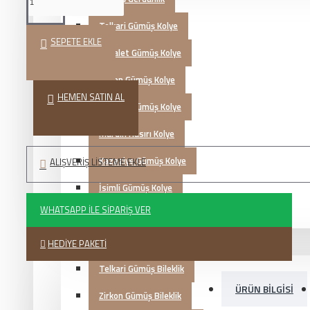
Telkari Gümüş Kolye
SEPETE EKLE
Hayalet Gümüş Kolye
Zirkon Gümüş Kolye
HEMEN SATIN AL
Otantik Gümüş Kolye
Mardin Hasırı Kolye
Kazaziye Gümüş Kolye
ALIŞVERIŞ LISTEME EKLE
İsimli Gümüş Kolye
WHATSAPP İLE SIPARIŞ VER
Zultanit Gümüş Kolye
Gümüş Bileklik
HEDIYE PAKETI
Telkari Gümüş Bileklik
ÜRÜN BILGISI
Zirkon Gümüş Bileklik