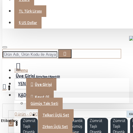
TL
Türk Lirası
$
US Dollar
Menu
Üye Girişi
Giriş Yap / Kayıt Ol
YENİ GELENLER
Üye Girişi
0
KADIN TAKI
Kayıt Ol
Gümüş Takı Seti
0 ürün - 0,00TL
Telkari Üçlü Set
KA
Etiketler:
Zümrüt
KG20230165
Otantik
Zümrüt
Zümrüt
0
Taşlı
Gümüş
Taşlı
Taşlı
Zirkon Üçlü Set
Otantik
Küpe
Otantik
Otantik