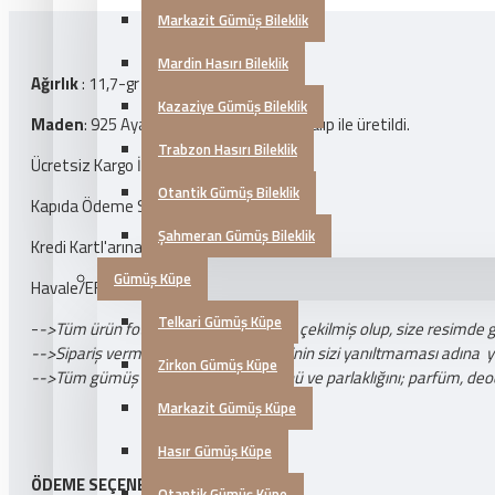
Markazit Gümüş Bileklik
Mardin Hasırı Bileklik
Ağırlık
: 11,7-gr
Kazaziye Gümüş Bileklik
Maden
: 925 Ayar Gümüş
Üretim Tipi
: Kalıp ile üretildi.
Trabzon Hasırı Bileklik
Ücretsiz Kargo İmkanı
Otantik Gümüş Bileklik
Kapıda Ödeme Seçeneği
Şahmeran Gümüş Bileklik
Kredi Kartl'arına 3 Taksit
Gümüş Küpe
Havale/EFT Özel İndirim
Telkari Gümüş Küpe
-
->Tüm ürün fotoğrafları tarafımızdan çekilmiş olup, size resimde 
-->Sipariş vermeden önce ürün resminin sizi yanıltmaması adına yukar
Zirkon Gümüş Küpe
-->Tüm gümüş takı ürünlerinin ömrünü ve parlaklığını; parfüm, deo
Markazit Gümüş Küpe
Hasır Gümüş Küpe
ÖDEME SEÇENEKLERI
Otantik Gümüş Küpe