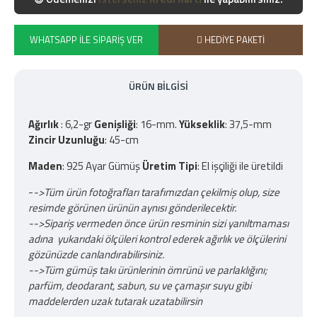
WHATSAPP İLE SIPARIŞ VER
HEDIYE PAKETI
ÜRÜN BILGISI
Ağırlık
: 6,2-gr
Genişliği
: 16-mm.
Yükseklik
: 37,5-mm
Zincir Uzunluğu
: 45-cm
Maden
: 925 Ayar Gümüş
Üretim Tipi
: El işçiliği ile üretildi
-
->Tüm ürün fotoğrafları tarafımızdan çekilmiş olup, size
resimde görünen ürünün aynısı gönderilecektir.
-->Sipariş vermeden önce ürün resminin sizi yanıltmaması
adına yukarıdaki ölçüleri kontrol ederek ağırlık ve ölçülerini
gözünüzde canlandırabilirsiniz.
-->Tüm gümüş takı ürünlerinin ömrünü ve parlaklığını;
parfüm, deodarant, sabun, su ve çamaşır suyu gibi
maddelerden uzak tutarak uzatabilirsin