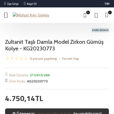
Üye Girişi
Kayıt Ol
TRY
0
0
KARGO BEDAVA
Zultanit Taşlı Damla Model Zirkon Gümüş
Kolye - KG20230773
0 yorum yapılmış.
-
Yorum Yap
Stok Durumu:
STOKTA VAR
Ürün Kodu::
KG20230773
4.750,14TL
Ödemenizi
isterseniz
Kredi Kartı
ile yapabilirsiniz!
😍