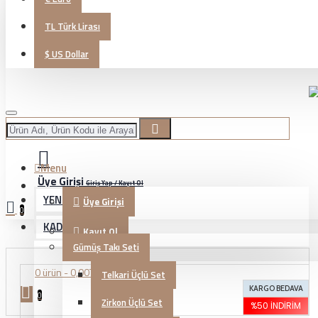
TL
Türk Lirası
$
US Dollar
Menu
Üye Girişi
Giriş Yap / Kayıt Ol
YENİ GELENLER
Üye Girişi
0
KADIN TAKI
Kayıt Ol
Gümüş Takı Seti
0 ürün - 0,00TL
Telkari Üçlü Set
KARGO BEDAVA
0
Zirkon Üçlü Set
%50 İNDIRIM