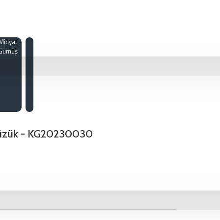
Midyat
Gümüş
 Yüzük - KG20230030