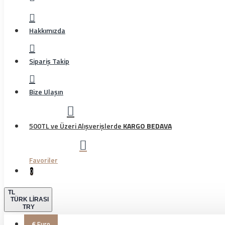
Hakkımızda
Sipariş Takip
Bize Ulaşın
500TL ve Üzeri Alışverişlerde
KARGO BEDAVA
Favoriler
0
TL
TÜRK LIRASI
TRY
€
Euro