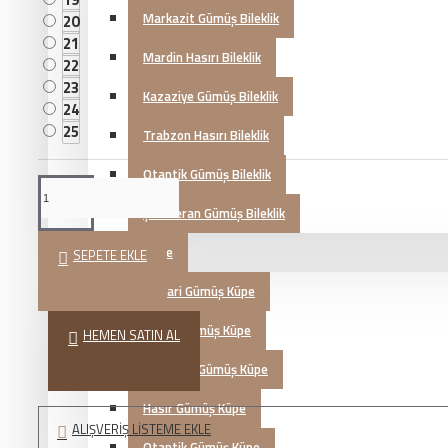
Markazit Gümüş Bileklik
20
21
Mardin Hasırı Bileklik
22
23
Kazaziye Gümüş Bileklik
24
25
Trabzon Hasırı Bileklik
Otantik Gümüş Bileklik
Şahmeran Gümüş Bileklik
Gümüş Küpe
SEPETE EKLE
Telkari Gümüş Küpe
Zirkon Gümüş Küpe
HEMEN SATIN AL
Markazit Gümüş Küpe
Hasır Gümüş Küpe
ALIŞVERIŞ LISTEME EKLE
Otantik Gümüş Küpe