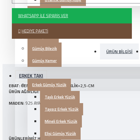
Gümüş Halhal
WHATSAPP İLE SIPARIŞ VER
Gümüş Broş
HEDIYE PAKETI
Gümüş Saat
Gümüş Bilezik
ÜRÜN BILGISI
Gümüş Kemer
ERKEK TAKI
Erkek Gümüş Yüzük
EBAT
:
GENIŞLIK
=0,7-CM
YÜKSEKLIK
=2,5-CM
ÜRÜN AĞIRLIĞI
: 5,6-GRAM
Taşlı Erkek Yüzük
MADEN
: 925 AYAR GÜMÜŞ
Taşsız Erkek Yüzük
Mineli Erkek Yüzük
Elişi Gümüş Yüzük
ÜRÜNLERİMİZ HAKKINDA