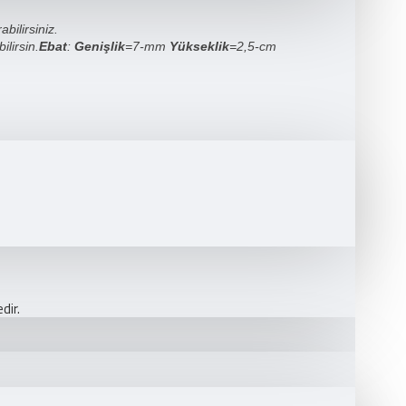
bilirsiniz.
lirsin.
Ebat
:
Genişlik
=7-mm
Yükseklik
=2,5-cm
dir.