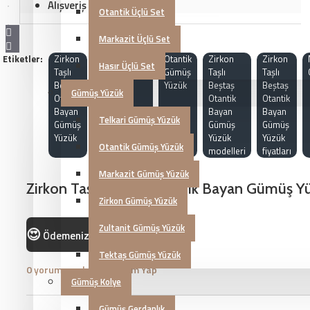
Alışveriş sepetiniz boş!
Otantik Üçlü Set
Markazit Üçlü Set
Etiketler:
Zirkon
KG20230030
Otantik
Zirkon
Zirkon
Hasır Üçlü Set
Taşlı
Gümüş
Taşlı
Taşlı
Beştaş
Yüzük
Beştaş
Beştaş
Gümüş Yüzük
Otantik
Otantik
Otantik
Bayan
Bayan
Bayan
Telkari Gümüş Yüzük
Gümüş
Gümüş
Gümüş
Yüzük
Yüzük
Yüzük
Otantik Gümüş Yüzük
modelleri
fiyatları
Markazit Gümüş Yüzük
Zirkon Taşlı Beştaş Otantik Bayan Gümüş
Zirkon Gümüş Yüzük
Zultanit Gümüş Yüzük
😍
Ödemenizi
ile yapabilirsiniz!
Tektaş Gümüş Yüzük
0 yorum yapılmış.
-
Yorum Yap
Gümüş Kolye
Gümüş Gerdanlık