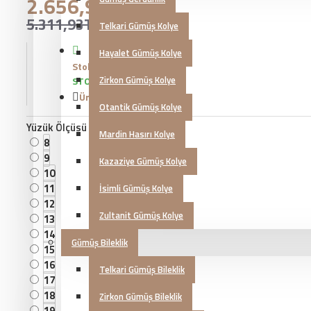
2.656,97TL
5.311,93TL
Telkari Gümüş Kolye
Hayalet Gümüş Kolye
Stok Durumu:
Zirkon Gümüş Kolye
STOKTA VAR
Ürün Kodu::
KG20230030
Otantik Gümüş Kolye
Yüzük Ölçüsü
Mardin Hasırı Kolye
8
9
Kazaziye Gümüş Kolye
10
11
İsimli Gümüş Kolye
12
Zultanit Gümüş Kolye
13
14
Gümüş Bileklik
15
16
Telkari Gümüş Bileklik
17
18
Zirkon Gümüş Bileklik
19