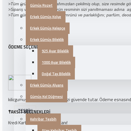
>Tüm ürün fotoğrafları tarafımızdan çekilmiş olup, size resimde gö
Gümüş Rozet
>Sipariş vermeden önce ürün resminin sizi yanıltmaması adına aşağı
>Tüm gümüş takı ürünlerinin ömrünü ve parlaklığını; parfüm, deoda
Erkek Gümüş Kolye
Erkek Gümüş Kelepçe
Erkek Gümüş Bileklik
ÖDEME SEÇENEKLERI
925 Ayar Bileklik
1000 Ayar Bileklik
Doğal Taş Bileklik
Erkek Gümüş Alyans
Gümüş Kol Düğmesi
kilicgumus.com ödeme bilgilerinizi güvende tutar. Ödeme esnasında k
TESBİH
TAKSIT SEÇENEKLERI
Kehribar Tesbih
Kredi Kartlarına 3 Taksit İmkanı!
Ateş Kehribar Tesbih