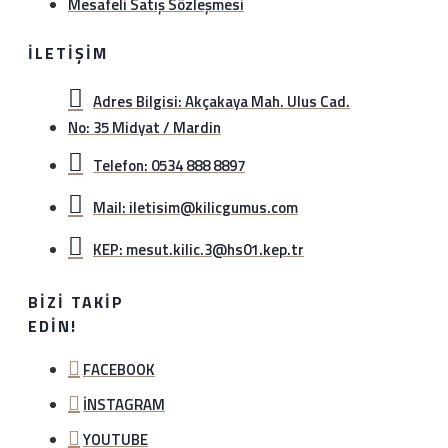
Mesafeli Satış Sözleşmesi
İLETIŞIM
Adres Bilgisi: Akçakaya Mah. Ulus Cad.
No: 35 Midyat / Mardin
Telefon: 0534 888 8897
Mail: iletisim@kilicgumus.com
KEP: mesut.kilic.3@hs01.kep.tr
BIZI TAKIP
EDIN!
FACEBOOK
İNSTAGRAM
YOUTUBE