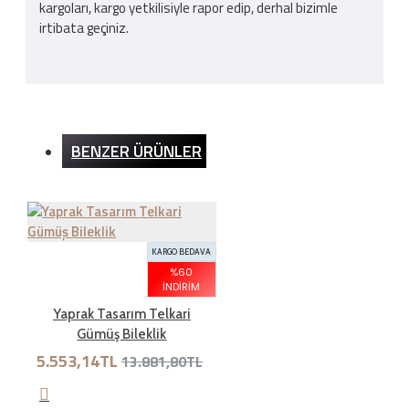
kargoları, kargo yetkilisiyle rapor edip, derhal bizimle
irtibata geçiniz.
Kargo Ücreti
BENZER ÜRÜNLER
İnternet sitemizden yapılan bütün alışverişlerde 200TL
ve üzeri alışverişlerde kargo ücretsizdir. Ürün bedeli
dışında hiçbir ücret ödemezsiniz.
KARGO BEDAVA
İADE ŞARTLARI
%60
İNDIRIM
Yaprak Tasarım Telkari
Gümüş Bileklik
İade süresi kaç gün?
5.553,14TL
13.881,80TL
Genel olarak satın aldığınız ürünleri tahrip etmeden,