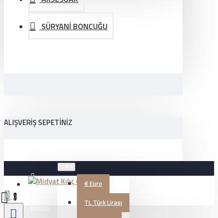
SÜRYANİ BONCUĞU
ALIŞVERIŞ SEPETINIZ
TRY
€
Euro
Üye Girişi
0
TL
Türk Lirası
Kayıt Ol