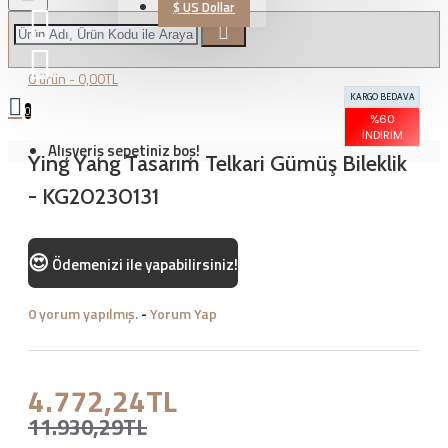
$
US Dollar
0 ürün - 0,00TL
KARGO BEDAVA
0
%60
İNDIRIM
Alışveriş sepetiniz boş!
Ying Yang Tasarım Telkari Gümüş Bileklik
- KG20230131
😍
Ödemenizi
ile yapabilirsiniz!
0 yorum yapılmış.
-
Yorum Yap
4.772,24TL
11.930,29TL