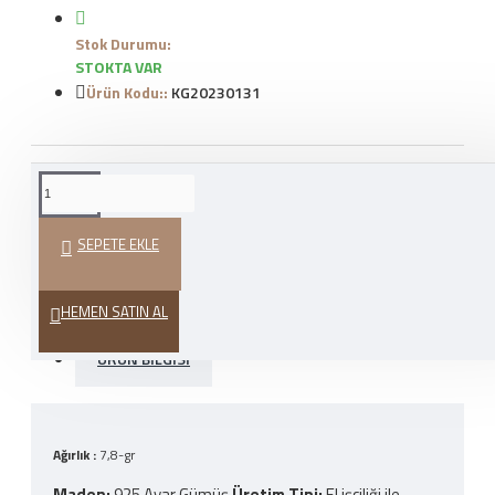
Stok Durumu:
STOKTA VAR
Ürün Kodu::
KG20230131
WHATSAPP İLE SIPARIŞ
VER
SEPETE EKLE
HEDIYE PAKETI
HEMEN SATIN AL
ÜRÜN BILGISI
Ağırlık :
7,8-gr
Maden:
925 Ayar Gümüş
Üretim Tipi
:
El işçiliği ile