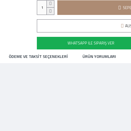
SEPE
ALI
WHATSAPP İLE SIPARIŞ VER
ÖDEME VE TAKSIT SEÇENEKLERI
ÜRÜN YORUMLARI