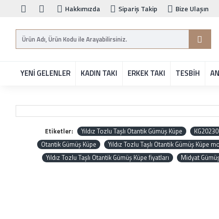
Hakkımızda
Sipariş Takip
Bize Ulaşın
YENİ GELENLER
KADIN TAKI
ERKEK TAKI
TESBİH
AN
Etiketler:
Yıldız Tozlu Taşlı Otantik Gümüş Küpe
KG20230
Otantik Gümüş Küpe
Yıldız Tozlu Taşlı Otantik Gümüş Küpe mo
Yıldız Tozlu Taşlı Otantik Gümüş Küpe fiyatları
Midyat Gümü