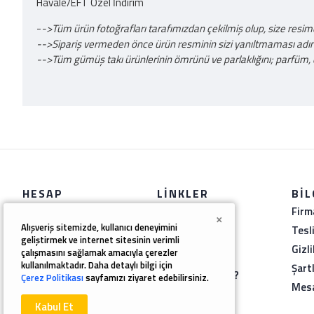
Havale/EFT Özel İndirim
-
->Tüm ürün fotoğrafları tarafımızdan çekilmiş olup, size resi
-->Sipariş vermeden önce ürün resminin sizi yanıltmaması adına y
-->Tüm gümüş takı ürünlerinin ömrünü ve parlaklığını; parfüm, 
HESAP
LINKLER
BIL
Hesabınız
Firm
BLOG
×
Alışveriş sitemizde, kullanıcı deneyimini
Siparişleriniz
Tesl
İletişim
geliştirmek ve internet sitesinin verimli
Favori Listesi
Gizl
çalışmasını sağlamak amacıyla çerezler
İade Formu
kullanılmaktadır. Daha detaylı bilgi için
Haber Bülteni
Şart
Yüzük Ölçüsü ?
Çerez Politikası
sayfamızı ziyaret edebilirsiniz.
Tüm Ürünler
Mesa
Kabul Et