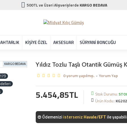
500TL ve Üzeri Alışverişlerde
KARGO BEDAVA
AHTARLIK
KİŞİYE ÖZEL
AKSESUAR
SÜRYANİ BONCUĞU
Yıldız Tozlu Taşlı Otantik Gümüş
KARGO BEDAVA
0 yorum yapılmış.
-
Yorum Yap
179
delleri
5.454,85TL
ş
Stok Durumu:
STO
Ürün Kodu::
KG20
Ödemenizi
isterseniz
Kredi Kartı
ile yapabili
😍