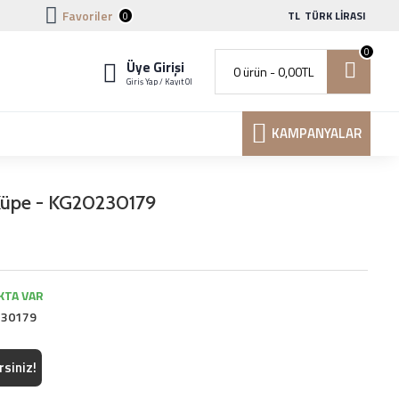
Favoriler
TL
TÜRK LIRASI
0
0
Üye Girişi
0 ürün - 0,00TL
Giriş Yap / Kayıt Ol
KAMPANYALAR
 Küpe - KG20230179
KTA VAR
230179
rsiniz!