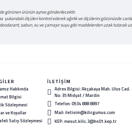
mde görünen ürünün aynısı gönderilecektir.
ukarıdaki ölçüleri kontrol ederek ağırlık ve ölçülerini gözünüzde canland
deodarant, sabun, su ve çamaşır suyu gibi maddelerden uzak tutarak uza
GILER
İLETIŞIM
amız Hakkında
Adres Bilgisi: Akçakaya Mah. Ulus Cad.
No: 35 Midyat / Mardin
imat Bilgisi
Telefon: 0534 888 8897
ilik Sözleşmesi
Mail: iletisim@kilicgumus.com
lar ve Koşullar
feli Satış Sözleşmesi
KEP: mesut.kilic.3@hs01.kep.tr