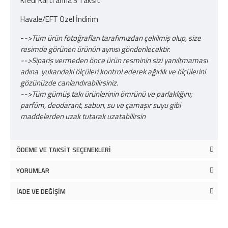
Kredi Kartl'arına 3 Taksit
Havale/EFT Özel İndirim
-
->Tüm ürün fotoğrafları tarafımızdan çekilmiş olup, size
resimde görünen ürünün aynısı gönderilecektir.
-->Sipariş vermeden önce ürün resminin sizi yanıltmaması
adına yukarıdaki ölçüleri kontrol ederek ağırlık ve ölçülerini
gözünüzde canlandırabilirsiniz.
-->Tüm gümüş takı ürünlerinin ömrünü ve parlaklığını;
parfüm, deodarant, sabun, su ve çamaşır suyu gibi
maddelerden uzak tutarak uzatabilirsin
ÖDEME VE TAKSIT SEÇENEKLERI
YORUMLAR
İADE VE DEĞIŞIM