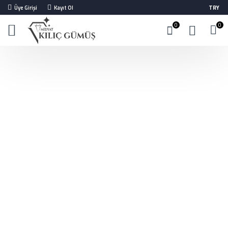
Üye Girişi
Kayıt Ol
TRY
0
0