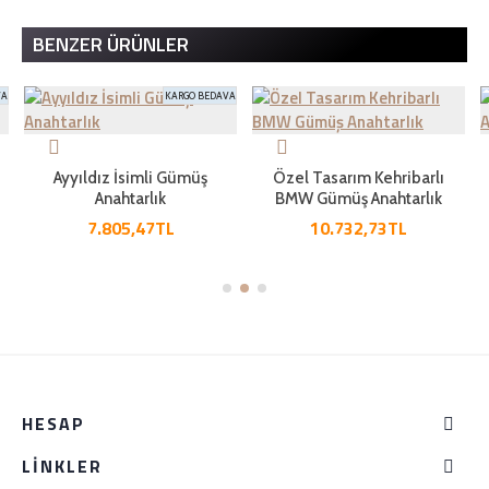
BENZER ÜRÜNLER
VA
KARGO BEDAVA
Ayyıldız İsimli Gümüş
Özel Tasarım Kehribarlı
Anahtarlık
BMW Gümüş Anahtarlık
7.805,47TL
10.732,73TL
HESAP
LINKLER