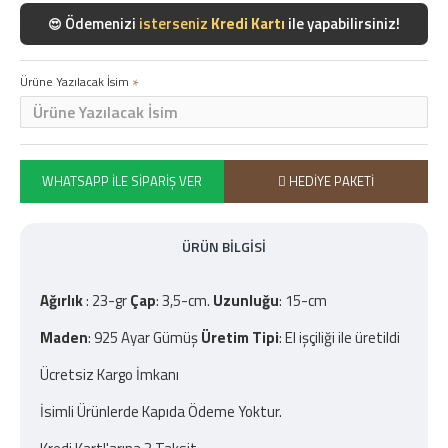
Ödemenizi
isterseniz
Kredi Kartı
ile yapabilirsiniz!
😍
Ürüne Yazılacak İsim
WHATSAPP İLE SIPARIŞ VER
HEDIYE PAKETI
ÜRÜN BILGISI
Ağırlık
: 23-gr
Çap
: 3,5-cm.
Uzunluğu
: 15-cm
Maden
: 925 Ayar Gümüş
Üretim Tipi
: El işçiliği ile üretildi
Ücretsiz Kargo İmkanı
İsimli Ürünlerde Kapıda Ödeme Yoktur.