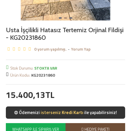
Usta İşçilikli Hatasız Tertemiz Orjinal Fildişi
- KG20231860
0 yorum yapılmış.
-
Yorum Yap
Stok Durumu:
STOKTA VAR
Ürün Kodu::
KG20231860
15.400,13TL
Ödemenizi
isterseniz
Kredi Kartı
ile yapabilirsiniz!
😍
WHATSAPP İLE SIPARIŞ VER
HEDIYE PAKETI