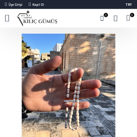
Üye Girişi
Kayıt Ol
TRY
0
0