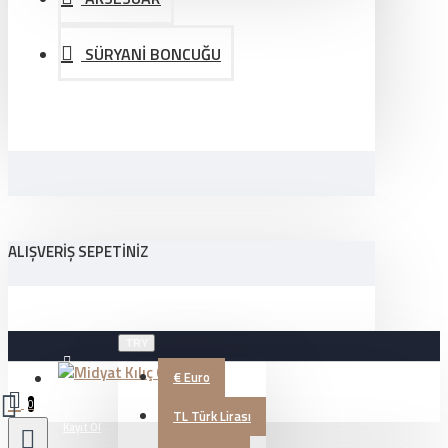
SÜRYANİ BONCUĞU
ALIŞVERIŞ SEPETINIZ
TRY
€
Euro
Üye Girişi
0
TL
Türk Lirası
Kayıt Ol