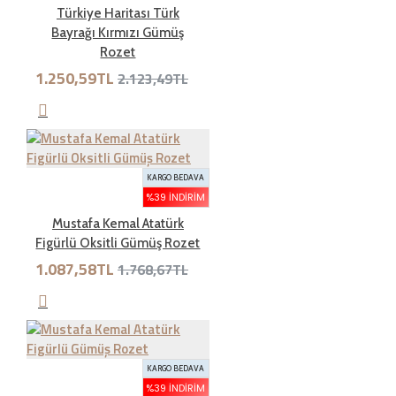
edebilirsiniz.Kargo bedeli bize aittir. Sebebsiz iadelerde
Türkiye Haritası Türk
kargo müşteriye aittir
Bayrağı Kırmızı Gümüş
Rozet
1.250,59TL
2.123,49TL
İade şartları nelerdir?
İade etmek üzere gönderdiğiniz ürünlerde tam olması
gereken öğeleri aşağıda bulabilirsiniz. Bunlardan herhangi
KARGO BEDAVA
birinin eksik olması durumunda ürün iadesi kabul
%39 İNDIRIM
edilmemektedir.
Mustafa Kemal Atatürk
Figürlü Oksitli Gümüş Rozet
1.087,58TL
1.768,67TL
• Ürünün faturası
• 7 günlük süre içerisinde iade edilecek ürünlerin kutusu,
ambalajı, varsa standart aksesuarları ile birlikte eksiksiz
ve hasarsız olarak teslim edilmesi gerekmektedir.
KARGO BEDAVA
%39 İNDIRIM