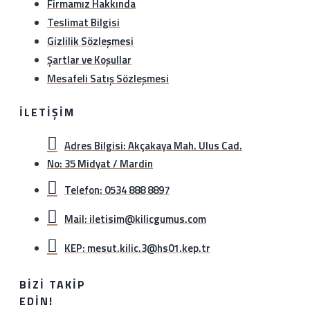
Firmamız Hakkında
Teslimat Bilgisi
Gizlilik Sözleşmesi
Şartlar ve Koşullar
Mesafeli Satış Sözleşmesi
İLETIŞIM
Adres Bilgisi: Akçakaya Mah. Ulus Cad.
No: 35 Midyat / Mardin
Telefon: 0534 888 8897
Mail: iletisim@kilicgumus.com
KEP: mesut.kilic.3@hs01.kep.tr
BIZI TAKIP
EDIN!