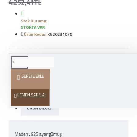
4.252,41TL
Stok Durumu:
STOKTA VAR
Ürün Kodu::
KG20231070
WHATSAPP İLE SIPARIŞ
VER
SEPETE EKLE
HEDIYE PAKETI
HEMEN SATIN AL
ÜRÜN BILGISI
Maden : 925 ayar gümüş