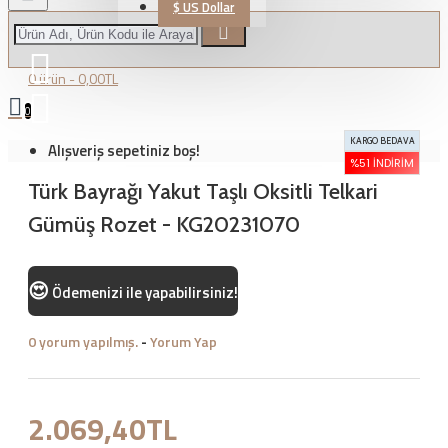
$
US Dollar
0 ürün - 0,00TL
0
KARGO BEDAVA
Alışveriş sepetiniz boş!
%51 İNDIRIM
Türk Bayrağı Yakut Taşlı Oksitli Telkari
Gümüş Rozet - KG20231070
😍
Ödemenizi
ile yapabilirsiniz!
0 yorum yapılmış.
-
Yorum Yap
2.069,40TL