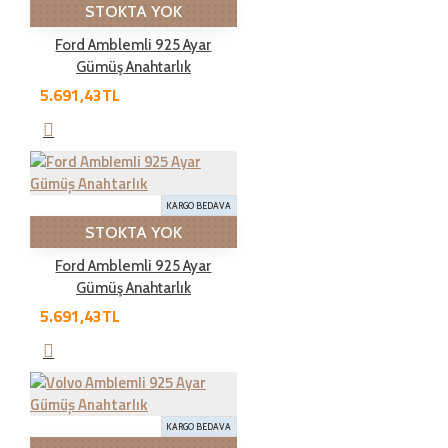
İADE ŞARTLARI
STOKTA YOK
Ford Amblemli 925 Ayar
Gümüş Anahtarlık
İade süresi kaç gün?
5.691,43TL
Genel olarak satın aldığınız ürünleri tahrip etmeden,
kullanmadan ve ürünün tekrar satılabilinirliğini
bozmadan, teslim tarihinden itibaren yedi ( 7 ) günlük
KARGO BEDAVA
süre içinde geçerli bir neden belirterek iade
STOKTA YOK
edebilirsiniz.Kargo bedeli bize aittir. Sebebsiz iadelerde
kargo müşteriye aittir
Ford Amblemli 925 Ayar
Gümüş Anahtarlık
5.691,43TL
İade şartları nelerdir?
İade etmek üzere gönderdiğiniz ürünlerde tam olması
KARGO BEDAVA
gereken öğeleri aşağıda bulabilirsiniz. Bunlardan herhangi