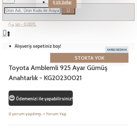
$
US Dollar
0 ürün - 0,00TL
0
Alışveriş sepetiniz boş!
KARGO BEDAVA
STOKTA YOK
Toyota Amblemli 925 Ayar Gümüş
Anahtarlık - KG20230021
😍
Ödemenizi
ile yapabilirsiniz!
0 yorum yapılmış.
-
Yorum Yap