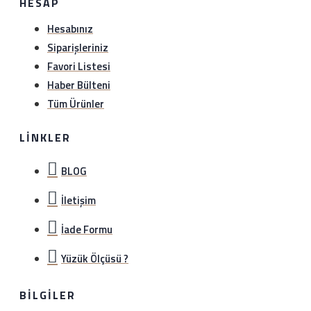
HESAP
Hesabınız
Siparişleriniz
Favori Listesi
Haber Bülteni
Tüm Ürünler
LINKLER
BLOG
İletişim
İade Formu
Yüzük Ölçüsü ?
BILGILER