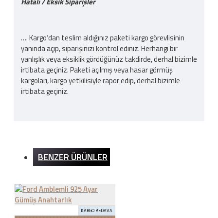
Hatalı / Eksik Siparişler
…. Kargo‘dan teslim aldığınız paketi kargo görevlisinin
yanında açıp, siparişinizi kontrol ediniz. Herhangi bir
yanlışlık veya eksiklik gördüğünüz takdirde, derhal bizimle
irtibata geçiniz. Paketi açılmış veya hasar görmüş
kargoları, kargo yetkilisiyle rapor edip, derhal bizimle
irtibata geçiniz.
Kargo Ücreti
BENZER ÜRÜNLER
İnternet sitemizden yapılan bütün alışverişlerde 200TL
ve üzeri alışverişlerde kargo ücretsizdir. Ürün bedeli
dışında hiçbir ücret ödemezsiniz.
KARGO BEDAVA