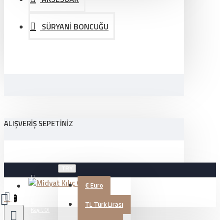
SÜRYANİ BONCUĞU
ALIŞVERIŞ SEPETINIZ
TRY
€
Euro
Üye Girişi
0
TL
Türk Lirası
Kayıt Ol