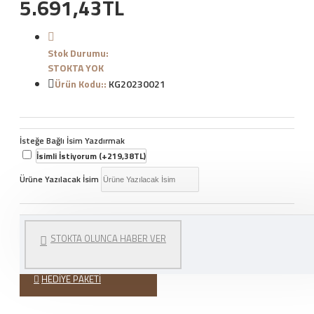
5.691,43TL
Stok Durumu:
STOKTA YOK
Ürün Kodu::
KG20230021
İsteğe Bağlı İsim Yazdırmak
İsimli İstiyorum
(+219,38TL)
Ürüne Yazılacak İsim
WHATSAPP İLE SIPARIŞ
STOKTA OLUNCA HABER VER
VER
HEDIYE PAKETI