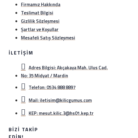
Firmamız Hakkında
Teslimat Bilgisi
Gizlilik Sözleşmesi
Şartlar ve Koşullar
Mesafeli Satış Sözleşmesi
İLETIŞIM
Adres Bilgisi: Akçakaya Mah. Ulus Cad.
No: 35 Midyat / Mardin
Telefon: 0534 888 8897
Mail: iletisim@kilicgumus.com
KEP: mesut.kilic.3@hs01.kep.tr
BIZI TAKIP
EDIN!