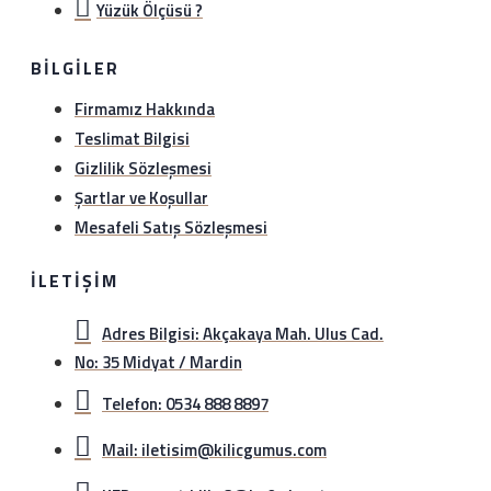
Yüzük Ölçüsü ?
BILGILER
Firmamız Hakkında
Teslimat Bilgisi
Gizlilik Sözleşmesi
Şartlar ve Koşullar
Mesafeli Satış Sözleşmesi
İLETIŞIM
Adres Bilgisi: Akçakaya Mah. Ulus Cad.
No: 35 Midyat / Mardin
Telefon: 0534 888 8897
Mail: iletisim@kilicgumus.com