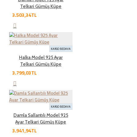
süre içinde geçerli bir neden belirterek iade
Telkari Gümüş Küpe
edebilirsiniz.Kargo bedeli bize aittir. Sebebsiz iadelerde
3.503,34TL
kargo müşteriye aittir
İade şartları nelerdir?
KARGO BEDAVA
Halka Model 925 Ayar
İade etmek üzere gönderdiğiniz ürünlerde tam olması
Telkari Gümüş Küpe
gereken öğeleri aşağıda bulabilirsiniz. Bunlardan herhangi
3.799,03TL
birinin eksik olması durumunda ürün iadesi kabul
edilmemektedir.
• Ürünün faturası
KARGO BEDAVA
Damla Sallantılı Model 925
• 7 günlük süre içerisinde iade edilecek ürünlerin kutusu,
Ayar Telkari Gümüş Küpe
ambalajı, varsa standart aksesuarları ile birlikte eksiksiz
3.941,94TL
ve hasarsız olarak teslim edilmesi gerekmektedir.