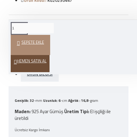
Ürün Kodu::
KG20230447
WHATSAPP İLE SIPARIŞ
VER
SEPETE EKLE
HEDIYE PAKETI
HEMEN SATIN AL
ÜRÜN BILGISI
Genişlik: 32
-mm
Uzunluk: 6
-cm
Ağırlık : 16,8
-gram
Maden:
925 Ayar Gümüş
Üretim Tipi
:
El işçiliği ile
üretildi
Ücretsiz Kargo İmkanı