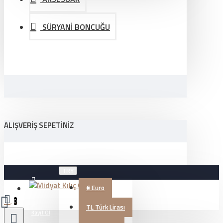
SÜRYANİ BONCUĞU
ALIŞVERIŞ SEPETINIZ
TRY
€
Euro
Üye Girişi
0
TL
Türk Lirası
Kayıt Ol