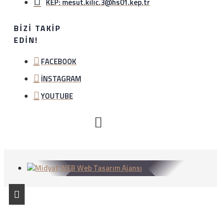
KEP: mesut.kilic.3@hs01.kep.tr
BIZI TAKIP
EDIN!
FACEBOOK
İNSTAGRAM
YOUTUBE