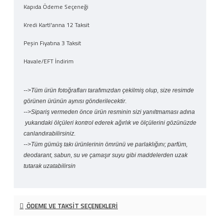
Kapıda Ödeme Seçeneği
Kredi Kartl'arına 12 Taksit
Peşin Fiyatına 3 Taksit
Havale/EFT İndirim
-->Tüm ürün fotoğrafları tarafımızdan çekilmiş olup, size resimde
görünen ürünün aynısı gönderilecektir.
-->Sipariş vermeden önce ürün resminin sizi yanıltmaması adına
yukarıdaki ölçüleri kontrol ederek ağırlık ve ölçülerini gözünüzde
canlandırabilirsiniz.
-->Tüm gümüş takı ürünlerinin ömrünü ve parlaklığını; parfüm,
deodarant, sabun, su ve çamaşır suyu gibi maddelerden uzak
tutarak uzatabilirsin
ÖDEME VE TAKSIT SEÇENEKLERI