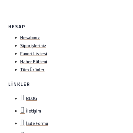
Satın aldığınız ürünü sağlam bir şekilde 1 hafta içerisinde
hiç bir gerekçe olmaksızın iade edebilirsiniz. Sürat kargo
ile anlaşma numaramız üzerinden (1349297978)
gönderebilirsiniz.iade etmeden önce hattımıza (0534
HESAP
888 8897) veya whatsapp hattımıza (0534 888 8897)
bilgi verebilirsiniz..
Hesabınız
Siparişleriniz
Favori Listesi
Haber Bülteni
Tüm Ürünler
LINKLER
BLOG
İletişim
İade Formu