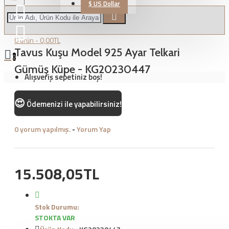
$
US Dollar
0 ürün - 0,00TL
Tavus Kuşu Model 925 Ayar Telkari
0
Gümüş Küpe - KG20230447
Alışveriş sepetiniz boş!
😍
Ödemenizi
ile yapabilirsiniz!
0 yorum yapılmış.
-
Yorum Yap
15.508,05TL
Stok Durumu:
STOKTA VAR