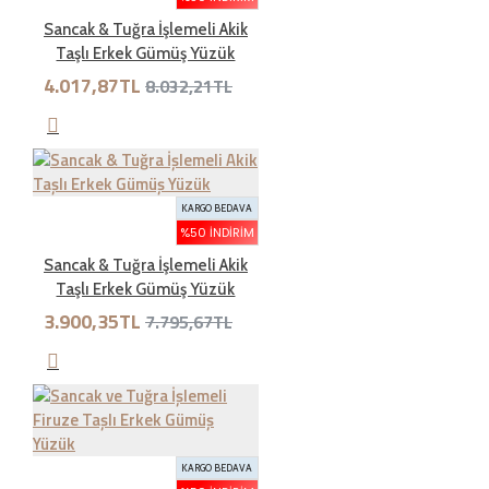
Sancak & Tuğra İşlemeli Akik
Taşlı Erkek Gümüş Yüzük
İade süresi kaç gün?
4.017,87TL
8.032,21TL
Genel olarak satın aldığınız ürünleri tahrip etmeden,
kullanmadan ve ürünün tekrar satılabilinirliğini
bozmadan, teslim tarihinden itibaren yedi ( 7 ) günlük
KARGO BEDAVA
süre içinde geçerli bir neden belirterek iade
%50 İNDIRIM
edebilirsiniz.Kargo bedeli bize aittir. Sebebsiz iadelerde
Sancak & Tuğra İşlemeli Akik
kargo müşteriye aittir
Taşlı Erkek Gümüş Yüzük
3.900,35TL
7.795,67TL
İade şartları nelerdir?
İade etmek üzere gönderdiğiniz ürünlerde tam olması
gereken öğeleri aşağıda bulabilirsiniz. Bunlardan herhangi
KARGO BEDAVA
birinin eksik olması durumunda ürün iadesi kabul