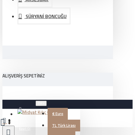
SÜRYANİ BONCUĞU
ALIŞVERIŞ SEPETINIZ
TRY
€
Euro
Üye Girişi
0
TL
Türk Lirası
Kayıt Ol