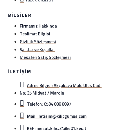
BILGILER
Firmamız Hakkında
Teslimat Bilgisi
Gizlilik Sözleşmesi
Şartlar ve Koşullar
Mesafeli Satış Sözleşmesi
İLETIŞIM
Adres Bilgisi: Akçakaya Mah. Ulus Cad.
No: 35 Midyat / Mardin
Telefon: 0534 888 8897
Mail: iletisim@kilicgumus.com
KEP: mesut.kilic.3@hs01.kep.tr