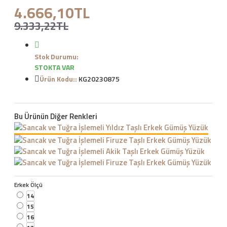
4.666,10TL
9.333,22TL
Stok Durumu:
STOKTA VAR
Ürün Kodu::
KG20230875
Bu Ürünün Diğer Renkleri
Erkek Ölçü
14
15
16