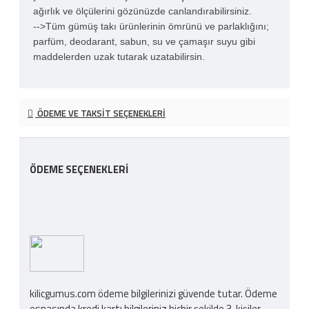
ağırlık ve ölçülerini gözünüzde canlandırabilirsiniz.
-->Tüm gümüş takı ürünlerinin ömrünü ve parlaklığını;
parfüm, deodarant, sabun, su ve çamaşır suyu gibi
maddelerden uzak tutarak uzatabilirsin.
ÖDEME VE TAKSIT SEÇENEKLERI
ÖDEME SEÇENEKLERI
kilicgumus.com ödeme bilgilerinizi güvende tutar. Ödeme
esnasında kredi kartı bilgileriniz hiçbir şekilde 3. kişiler