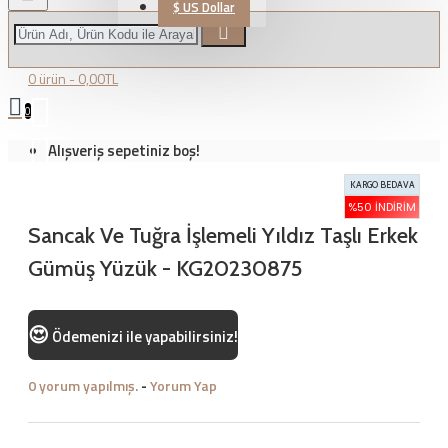
$
US Dollar
0 ürün - 0,00TL
0
Alışveriş sepetiniz boş!
KARGO BEDAVA
%50 İNDIRIM
Sancak Ve Tuğra İşlemeli Yıldız Taşlı Erkek
Gümüş Yüzük - KG20230875
😍
Ödemenizi
ile yapabilirsiniz!
0 yorum yapılmış.
-
Yorum Yap