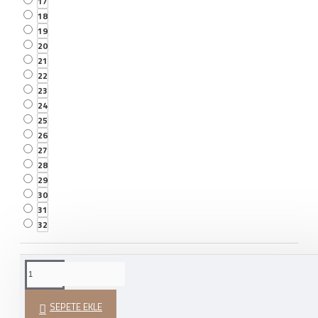
17
18
19
20
21
22
23
24
25
26
27
28
29
30
31
32
WHATSAPP İLE SIPARIŞ
VER
SEPETE EKLE