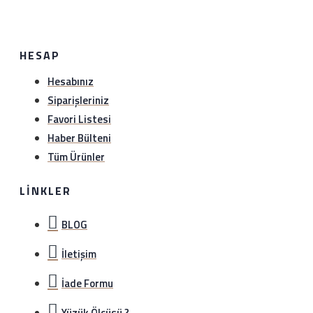
HESAP
Hesabınız
Siparişleriniz
Favori Listesi
Haber Bülteni
Tüm Ürünler
LINKLER
BLOG
İletişim
İade Formu
Yüzük Ölçüsü ?