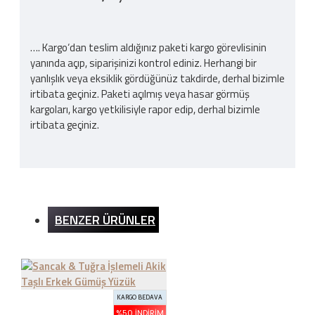
…. Kargo‘dan teslim aldığınız paketi kargo görevlisinin
yanında açıp, siparişinizi kontrol ediniz. Herhangi bir
yanlışlık veya eksiklik gördüğünüz takdirde, derhal bizimle
irtibata geçiniz. Paketi açılmış veya hasar görmüş
kargoları, kargo yetkilisiyle rapor edip, derhal bizimle
irtibata geçiniz.
Kargo Ücreti
BENZER ÜRÜNLER
İnternet sitemizden yapılan bütün alışverişlerde 200TL
ve üzeri alışverişlerde kargo ücretsizdir. Ürün bedeli
dışında hiçbir ücret ödemezsiniz.
KARGO BEDAVA
İADE ŞARTLARI
%50 İNDIRIM