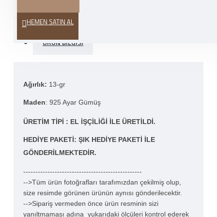
HEDIYE PAKETI
HEMEN SATIN AL
ÜRÜN BILGISI
Ağırlık:
13-gr
Maden
: 925 Ayar Gümüş
ÜRETIM TIPI
: EL IŞÇILIĞI ILE ÜRETILDI.
HEDIYE PAKETI
: ŞIK HEDIYE PAKETI ILE
GÖNDERILMEKTEDIR.
-------------------------------------------------
-->Tüm ürün fotoğrafları tarafımızdan çekilmiş olup,
size resimde görünen ürünün aynısı gönderilecektir.
-->Sipariş vermeden önce ürün resminin sizi
yanıltmaması adına yukarıdaki ölçüleri kontrol ederek