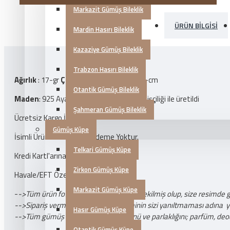
Markazit Gümüş Bileklik
ÜRÜN BILGISI
Mardin Hasırı Bileklik
Kazaziye Gümüş Bileklik
Trabzon Hasırı Bileklik
Ağırlık
: 17-gr
Çap
: 3,5cm.
Uzunluğu
: 12-cm
Otantik Gümüş Bileklik
Maden
: 925 Ayar Gümüş
Üretim Tipi
: El işçiliği ile üretildi
Şahmeran Gümüş Bileklik
Ücretsiz Kargo İmkanı
Gümüş Küpe
İsimli Ürünlerde Kapıda Ödeme Yoktur.
Telkari Gümüş Küpe
Kredi Kartl'arına 3 Taksit
Zirkon Gümüş Küpe
Havale/EFT Özel İndirim
Markazit Gümüş Küpe
-
->Tüm ürün fotoğrafları tarafımızdan çekilmiş olup, size resimde 
-->Sipariş vermeden önce ürün resminin sizi yanıltmaması adına yukar
Hasır Gümüş Küpe
-->Tüm gümüş takı ürünlerinin ömrünü ve parlaklığını; parfüm, deo
Otantik Gümüş Küpe