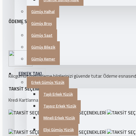
Gümüş Halhal
ÖDEME SEÇENEKLERI
Gümüş Broş
Gümüş Saat
Gümüş Bilezik
Gümüş Kemer
ERKEK TAKI
kilicgumus.com ödeme bilgilerinizi güvende tutar. Ödeme esnasında k
Erkek Gümüş Yüzük
TAKSIT SEÇENEKLERI
Taşlı Erkek Yüzük
Kredi Kartlarına 3 Taksit İmkanı!
Taşsız Erkek Yüzük
Mineli Erkek Yüzük
Elişi Gümüş Yüzük