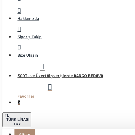
Hakkımızda
Sipariş Takip
Bize Ulaşın
500TL ve Üzeri Alışverişlerde
KARGO BEDAVA
Favoriler
0
TL
TÜRK LIRASI
TRY
€
Euro