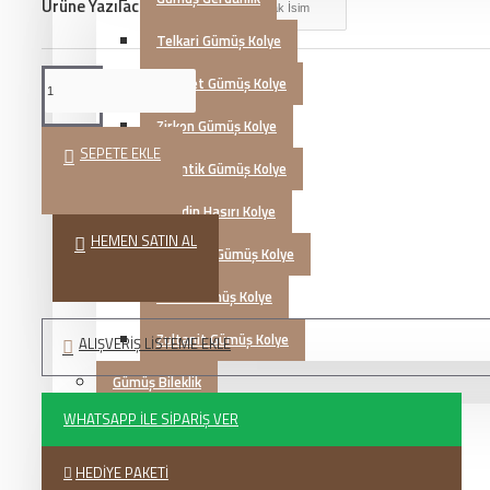
Ürüne Yazılacak İsim
Telkari Gümüş Kolye
Hayalet Gümüş Kolye
Zirkon Gümüş Kolye
SEPETE EKLE
Otantik Gümüş Kolye
Mardin Hasırı Kolye
HEMEN SATIN AL
Kazaziye Gümüş Kolye
İsimli Gümüş Kolye
Zultanit Gümüş Kolye
ALIŞVERIŞ LISTEME EKLE
Gümüş Bileklik
WHATSAPP İLE SIPARIŞ VER
Telkari Gümüş Bileklik
Zirkon Gümüş Bileklik
HEDIYE PAKETI