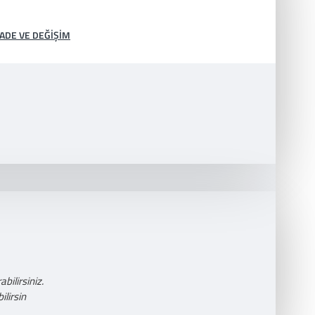
İADE VE DEĞIŞIM
bilirsiniz.
lirsin