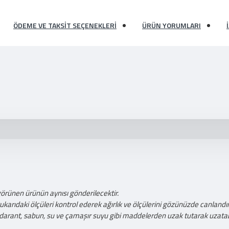
ÖDEME VE TAKSIT SEÇENEKLERI
ÜRÜN YORUMLARI
görünen ürünün aynısı gönderilecektir.
ıdaki ölçüleri kontrol ederek ağırlık ve ölçülerini gözünüzde canlandıra
darant, sabun, su ve çamaşır suyu gibi maddelerden uzak tutarak uzatabi