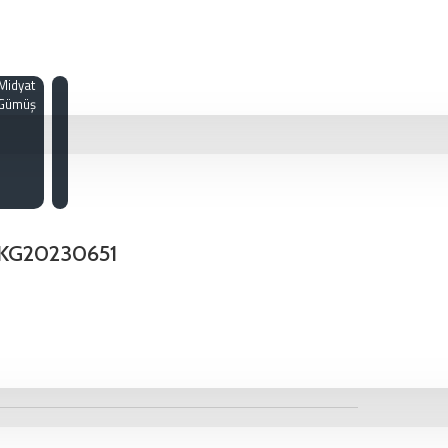
Midyat
Gümüş
- KG20230651