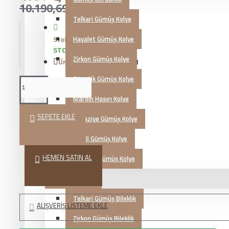
10.190,69TL
Telkari Gümüş Kolye
Stok Durumu:
Hayalet Gümüş Kolye
STOKTA VAR
Zirkon Gümüş Kolye
Ürün Kodu::
KG20230651
Otantik Gümüş Kolye
Mardin Hasırı Kolye
SEPETE EKLE
Kazaziye Gümüş Kolye
İsimli Gümüş Kolye
HEMEN SATIN AL
Zultanit Gümüş Kolye
Gümüş Bileklik
Telkari Gümüş Bileklik
ALIŞVERIŞ LISTEME EKLE
Zirkon Gümüş Bileklik