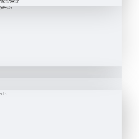
bilirsiniz.
lirsin
dir.