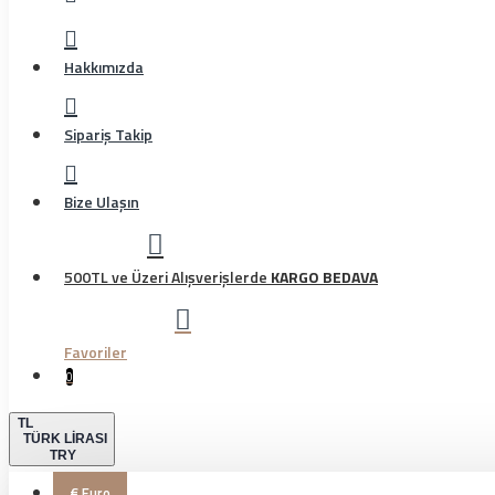
Hakkımızda
Sipariş Takip
Bize Ulaşın
500TL ve Üzeri Alışverişlerde
KARGO BEDAVA
Favoriler
0
TL
TÜRK LIRASI
TRY
€
Euro