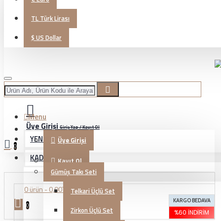
TL
Türk Lirası
$
US Dollar
Menu
Üye Girişi
Giriş Yap / Kayıt Ol
YENİ GELENLER
Üye Girişi
0
KADIN TAKI
Kayıt Ol
Gümüş Takı Seti
0 ürün - 0,00TL
Telkari Üçlü Set
KARGO BEDAVA
0
Zirkon Üçlü Set
%60 İNDIRIM