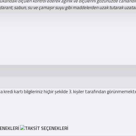
ıdaki ölçüleri kontrol ederek ağırlık ve ölçülerini gözünüzde canlandıra
darant, sabun, su ve çamaşır suyu gibi maddelerden uzak tutarak uzatabi
redi kartı bilgileriniz hiçbir şekilde 3. kişiler tarafından görünmemekte