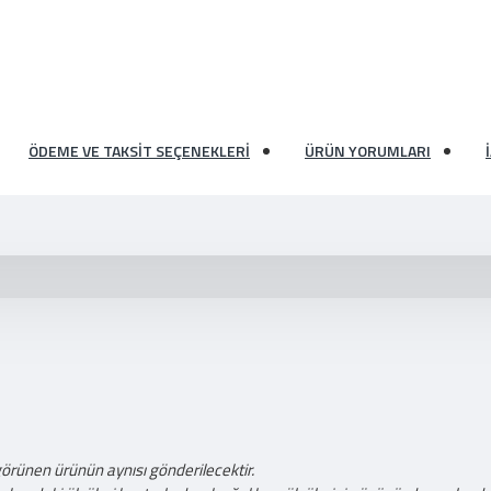
ÖDEME VE TAKSIT SEÇENEKLERI
ÜRÜN YORUMLARI
görünen ürünün aynısı gönderilecektir.