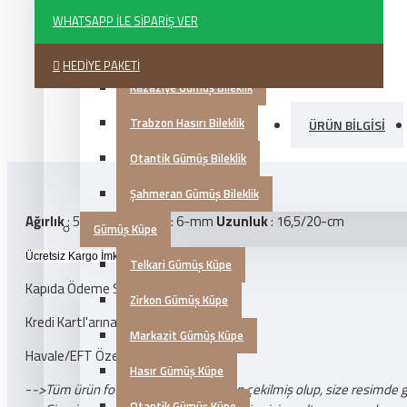
Markazit Gümüş Bileklik
WHATSAPP İLE SIPARIŞ VER
Mardin Hasırı Bileklik
HEDIYE PAKETI
Kazaziye Gümüş Bileklik
Trabzon Hasırı Bileklik
ÜRÜN BILGISI
Otantik Gümüş Bileklik
Şahmeran Gümüş Bileklik
Ağırlık
: 5,80-gr
Genişliği
: 6-mm
Uzunluk
: 16,5/20-cm
Gümüş Küpe
Ücretsiz Kargo İmkanı
Telkari Gümüş Küpe
Kapıda Ödeme Seçeneği
Zirkon Gümüş Küpe
Kredi Kartl'arına 3 Taksit
Markazit Gümüş Küpe
Havale/EFT Özel İndirim
Hasır Gümüş Küpe
-
->Tüm ürün fotoğrafları tarafımızdan çekilmiş olup, size resimde 
Otantik Gümüş Küpe