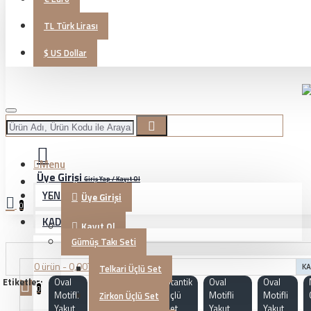
TL
Türk Lirası
$
US Dollar
Menu
Üye Girişi
Giriş Yap / Kayıt Ol
YENİ GELENLER
Üye Girişi
0
KADIN TAKI
Kayıt Ol
Gümüş Takı Seti
0 ürün - 0,00TL
Telkari Üçlü Set
KA
Etiketler:
Oval
KG20230517
Otantik
Oval
Oval
0
Motifli
Üçlü
Motifli
Motifli
Zirkon Üçlü Set
Yakut
Set
Yakut
Yakut