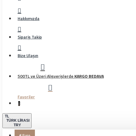
Hakkımızda
Sipariş Takip
Bize Ulaşın
500TL ve Üzeri Alışverişlerde
KARGO BEDAVA
Favoriler
0
TL
TÜRK LIRASI
TRY
€
Euro