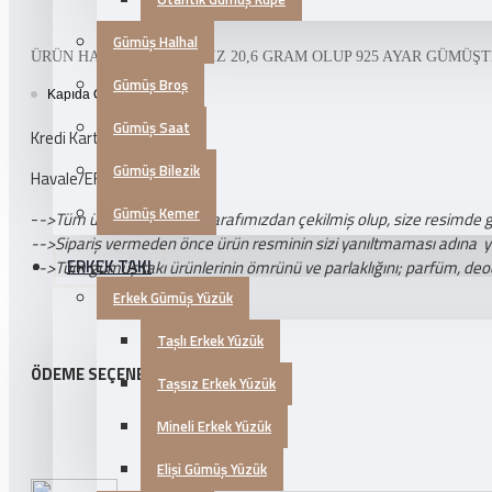
Gümüş Halhal
ÜRÜN HAKKINDA SETİMİZ 20,6 GRAM OLUP 925 AYAR GÜMÜŞT
Gümüş Broş
Kapıda Ödeme Seçeneği
Gümüş Saat
Kredi Kartl'arına 3 Taksit
Gümüş Bilezik
Havale/EFT Özel İndirim
Gümüş Kemer
-
->Tüm ürün fotoğrafları tarafımızdan çekilmiş olup, size resimde 
-->Sipariş vermeden önce ürün resminin sizi yanıltmaması adına yukar
ERKEK TAKI
-->Tüm gümüş takı ürünlerinin ömrünü ve parlaklığını; parfüm, deo
Erkek Gümüş Yüzük
Taşlı Erkek Yüzük
ÖDEME SEÇENEKLERI
Taşsız Erkek Yüzük
Mineli Erkek Yüzük
Elişi Gümüş Yüzük