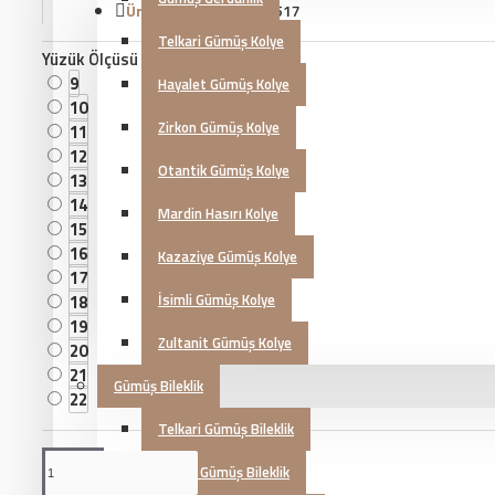
Ürün Kodu::
KG20230517
Telkari Gümüş Kolye
Yüzük Ölçüsü
9
Hayalet Gümüş Kolye
10
Zirkon Gümüş Kolye
11
12
Otantik Gümüş Kolye
13
14
Mardin Hasırı Kolye
15
16
Kazaziye Gümüş Kolye
17
İsimli Gümüş Kolye
18
19
Zultanit Gümüş Kolye
20
21
Gümüş Bileklik
22
Telkari Gümüş Bileklik
Zirkon Gümüş Bileklik