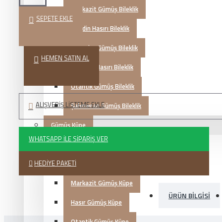
Markazit Gümüş Bileklik
SEPETE EKLE
Mardin Hasırı Bileklik
Kazaziye Gümüş Bileklik
HEMEN SATIN AL
Trabzon Hasırı Bileklik
Otantik Gümüş Bileklik
ALIŞVERIŞ LISTEME EKLE
Şahmeran Gümüş Bileklik
Gümüş Küpe
WHATSAPP İLE SIPARIŞ VER
Telkari Gümüş Küpe
HEDIYE PAKETI
Zirkon Gümüş Küpe
Markazit Gümüş Küpe
ÜRÜN BILGISI
Hasır Gümüş Küpe
Otantik Gümüş Küpe