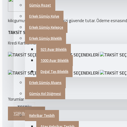
Gümüş Rozet
Erkek Gümüş Kolye
kilicgumus.com ödeme bilgilerinizi güvende tutar. Ödeme esnasında k
Erkek Gümüş Kelepçe
TAKSIT SEÇENEKLERI
Erkek Gümüş Bileklik
Kredi Kartlarına 3 Taksit İmkanı!
925 Ayar Bileklik
1000 Ayar Bileklik
Doğal Taş Bileklik
Erkek Gümüş Alyans
Gümüş Kol Düğmesi
Yorumlar
TESBİH
YORUM YAPINIZ
Kehribar Tesbih
Ateş Kehribar Tesbih