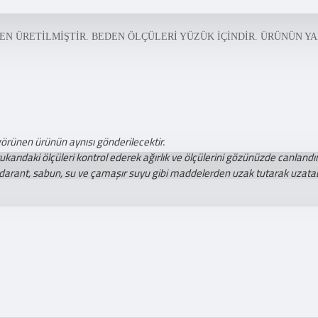
EN ÜRETİLMİŞTİR. BEDEN ÖLÇÜLERİ YÜZÜK İÇİNDİR. ÜRÜNÜN YAN
görünen ürünün aynısı gönderilecektir.
ıdaki ölçüleri kontrol ederek ağırlık ve ölçülerini gözünüzde canlandıra
darant, sabun, su ve çamaşır suyu gibi maddelerden uzak tutarak uzatabi