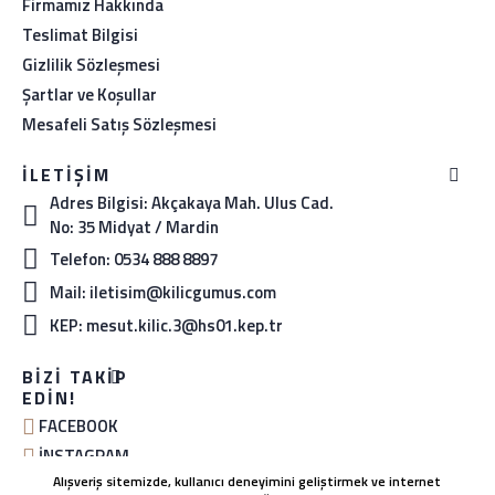
Firmamız Hakkında
Teslimat Bilgisi
Gizlilik Sözleşmesi
Şartlar ve Koşullar
Mesafeli Satış Sözleşmesi
İLETIŞIM
Adres Bilgisi: Akçakaya Mah. Ulus Cad.
No: 35 Midyat / Mardin
Telefon: 0534 888 8897
Mail: iletisim@kilicgumus.com
KEP: mesut.kilic.3@hs01.kep.tr
BIZI TAKIP
EDIN!
FACEBOOK
İNSTAGRAM
Alışveriş sitemizde, kullanıcı deneyimini geliştirmek ve internet
YOUTUBE