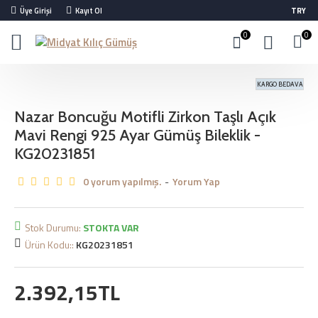
Üye Girişi
Kayıt Ol
TRY
0
0
KARGO BEDAVA
Nazar Boncuğu Motifli Zirkon Taşlı Açık
Mavi Rengi 925 Ayar Gümüş Bileklik -
KG20231851
0 yorum yapılmış.
-
Yorum Yap
Stok Durumu:
STOKTA VAR
Ürün Kodu::
KG20231851
2.392,15TL