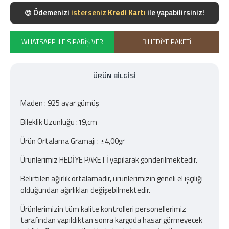
Ödemenizi
isterseniz
Kredi Kartı
ile yapabilirsiniz!
😍
WHATSAPP İLE SIPARIŞ VER
HEDIYE PAKETI
ÜRÜN BILGISI
Maden : 925 ayar gümüş
Bileklik Uzunluğu :19,cm
Ürün Ortalama Gramajı : ±4,00gr
Ürünlerimiz HEDİYE PAKETİ yapılarak gönderilmektedir.
Belirtilen ağırlık ortalamadır, ürünlerimizin geneli el işçiliği
olduğundan ağırlıkları değişebilmektedir.
Ürünlerimizin tüm kalite kontrolleri personellerimiz
tarafından yapıldıktan sonra kargoda hasar görmeyecek