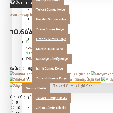
😍
Ödemenizi
ile yapabilirsiniz!
Telkari Gümüş Kolye
0 yorum yapılmış.
-
Yorum Yap
Hayalet Gümüş Kolye
10.644,07TL
Zirkon Gümüş Kolye
Otantik Gümüş Kolye
Stok Durumu:
Mardin Hasırı Kolye
STOKTA VAR
Kazaziye Gümüş Kolye
Ürün Kodu::
KG20230423
Bu Ürünün Diğer Renkleri
İsimli Gümüş Kolye
Zultanit Gümüş Kolye
Gümüş Bileklik
Yüzük Ölçüsü
Telkari Gümüş Bileklik
9
10
Zirkon Gümüş Bileklik