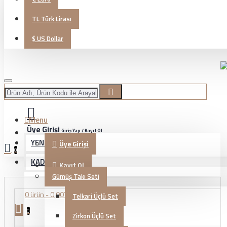
TL
Türk Lirası
$
US Dollar
Menu
Üye Girişi
Giriş Yap / Kayıt Ol
YENİ GELENLER
Üye Girişi
0
KADIN TAKI
Kayıt Ol
Gümüş Takı Seti
0 ürün - 0,00TL
Telkari Üçlü Set
0
Zirkon Üçlü Set