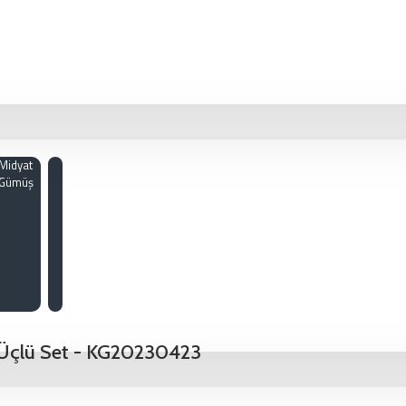
Midyat
Gümüş
ş Üçlü Set - KG20230423