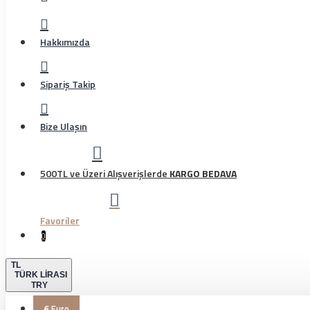
Hakkımızda
Sipariş Takip
Bize Ulaşın
500TL ve Üzeri Alışverişlerde
KARGO BEDAVA
Favoriler
0
TL
TÜRK LIRASI
TRY
€
Euro