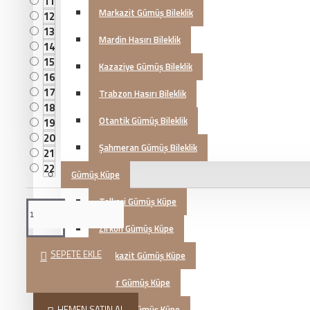
11
Markazit Gümüş Bileklik
12
13
Mardin Hasırı Bileklik
14
15
Kazaziye Gümüş Bileklik
16
17
Trabzon Hasırı Bileklik
18
Otantik Gümüş Bileklik
19
20
Şahmeran Gümüş Bileklik
21
22
Gümüş Küpe
Telkari Gümüş Küpe
Zirkon Gümüş Küpe
SEPETE EKLE
Markazit Gümüş Küpe
Hasır Gümüş Küpe
HEMEN SATIN AL
Otantik Gümüş Küpe