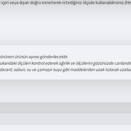
çeri veya dışarı doğru esneterek istediğiniz ölçüde kullanabilirsiniz.(H
görünen ürünün aynısı gönderilecektir.
ıdaki ölçüleri kontrol ederek ağırlık ve ölçülerini gözünüzde canlandıra
darant, sabun, su ve çamaşır suyu gibi maddelerden uzak tutarak uzatabi