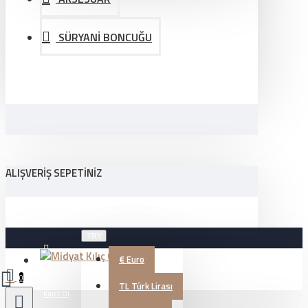
SÜRYANİ BONCUĞU
ALIŞVERIŞ SEPETINIZ
TRY
€
Euro
Üye Girişi
0
TL
Türk Lirası
Kayıt Ol