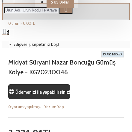
$
US Dollar
0 ürün - 0,00TL
0
Alışveriş sepetiniz boş!
KARGO BEDAVA
Midyat Süryani Nazar Boncuğu Gümüş
Kolye - KG20230046
😍
Ödemenizi
ile yapabilirsiniz!
0 yorum yapılmış.
-
Yorum Yap