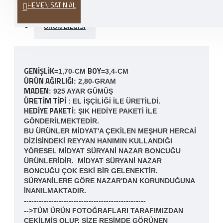
HEMEN SATIN AL
ÜRÜN BILGISI
GENIŞLIK
BOY
=1,70-CM
=3,4-CM
ÜRÜN AĞIRLIĞI
: 2,80-GRAM
MADEN
: 925 AYAR GÜMÜŞ
ÜRETIM TIPI
: EL IŞÇILIĞI ILE ÜRETILDI.
HEDIYE PAKETI
: ŞIK HEDIYE PAKETI ILE
GÖNDERILMEKTEDIR.
BU ÜRÜNLER MIDYAT'A ÇEKILEN MEŞHUR HERCAI
DIZISINDEKI REYYAN HANIMIN KULLANDIĞI
YÖRESEL MIDYAT SÜRYANI NAZAR BONCUĞU
ÜRÜNLERIDIR. MIDYAT SÜRYANI NAZAR
BONCUĞU ÇOK ESKI BIR GELENEKTIR.
SÜRYANILERE GÖRE NAZAR'DAN KORUNDUĞUNA
INANILMAKTADIR.
-------------------------------------------------
-->TÜM ÜRÜN FOTOĞRAFLARI TARAFIMIZDAN
ÇEKILMIŞ OLUP, SIZE RESIMDE GÖRÜNEN