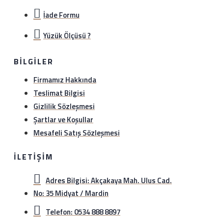
İade Formu
Yüzük Ölçüsü ?
BILGILER
Firmamız Hakkında
Teslimat Bilgisi
Gizlilik Sözleşmesi
Şartlar ve Koşullar
Mesafeli Satış Sözleşmesi
İLETIŞIM
Adres Bilgisi: Akçakaya Mah. Ulus Cad.
No: 35 Midyat / Mardin
Telefon: 0534 888 8897