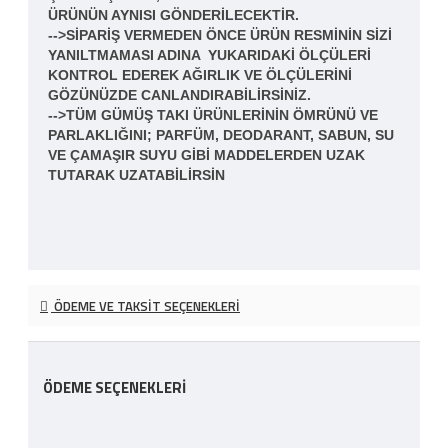
ÜRÜNÜN AYNISI GÖNDERILECEKTIR.
-->SIPARIŞ VERMEDEN ÖNCE ÜRÜN RESMININ SIZI
YANILTMAMASI ADINA YUKARIDAKI ÖLÇÜLERI
KONTROL EDEREK AĞIRLIK VE ÖLÇÜLERINI
GÖZÜNÜZDE CANLANDIRABILIRSINIZ.
-->TÜM GÜMÜŞ TAKI ÜRÜNLERININ ÖMRÜNÜ VE
PARLAKLIĞINI; PARFÜM, DEODARANT, SABUN, SU
VE ÇAMAŞIR SUYU GIBI MADDELERDEN UZAK
TUTARAK UZATABILIRSIN
ÖDEME VE TAKSIT SEÇENEKLERI
ÖDEME SEÇENEKLERI