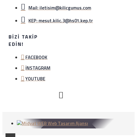
Mail: iletisim@kilicgumus.com
KEP: mesut.kilic.3@hs01.kep.tr
BIZI TAKIP
EDIN!
FACEBOOK
İNSTAGRAM
YOUTUBE