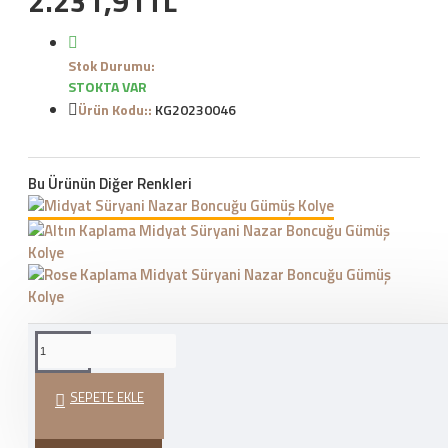
2.231,91TL
Stok Durumu:
STOKTA VAR
Ürün Kodu::
KG20230046
Bu Ürünün Diğer Renkleri
WHATSAPP İLE SIPARIŞ
VER
SEPETE EKLE
HEDIYE PAKETI