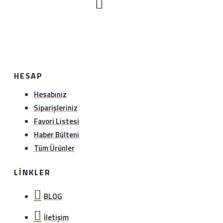
bilgi verebilirsiniz..
HESAP
Hesabınız
Siparişleriniz
Favori Listesi
Haber Bülteni
Tüm Ürünler
LINKLER
BLOG
İletişim