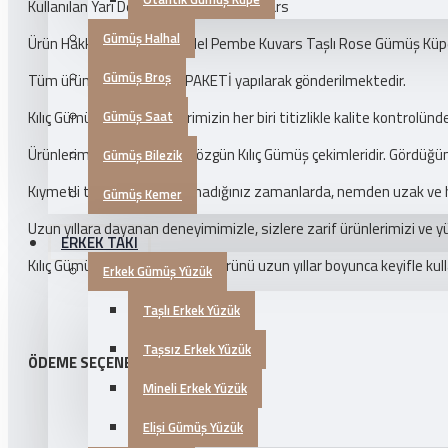
Kullanılan Yarı Değerli Taş : Pembe Kuvars
Gümüş Halhal
Ürün Hakkında : Lotus Model Pembe Kuvars Taşlı Rose Gümüş Kü
Gümüş Broş
Tüm ürünlerimiz HEDİYE PAKETİ yapılarak gönderilmektedir.
Kılıç Gümüş olarak, ürünlerimizin her biri titizlikle kalite kontrolü
Gümüş Saat
Ürünlerimizin fotoğrafları, özgün Kılıç Gümüş çekimleridir. Gördüğünü
Gümüş Bilezik
Kıymetli takılarınızı kullanmadığınız zamanlarda, nemden uzak ve h
Gümüş Kemer
Uzun yıllara dayanan deneyimimizle, sizlere zarif ürünlerimizi ve 
ERKEK TAKI
Kılıç Gümüş'ten alacağınız her ürünü uzun yıllar boyunca keyifle kullan
Erkek Gümüş Yüzük
Taşlı Erkek Yüzük
Taşsız Erkek Yüzük
ÖDEME SEÇENEKLERI
Mineli Erkek Yüzük
Elişi Gümüş Yüzük