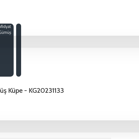
Midyat
Gümüş
üş Küpe - KG20231133