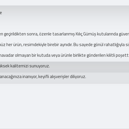
pe
nden geçirildikten sonra, özenle tasarlanmış Kılıç Gümüş kutularında güve
z her ürün, resimdekiyle birebir aynıdır. Bu sayede gönül rahatlığıyla sip
avadar olmayan bir kutuda veya ürünle birlikte gönderilen kilitli poşe
yüksek kalitemizi sunuyoruz.
acağınıza inanıyor, keyifli alışverişler diliyoruz.