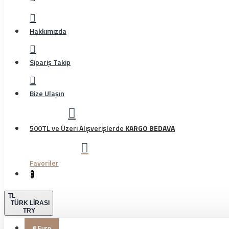
Hakkımızda
Sipariş Takip
Bize Ulaşın
500TL ve Üzeri Alışverişlerde
KARGO BEDAVA
Favoriler
0
TL
TÜRK LIRASI
TRY
€
Euro