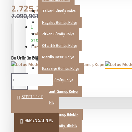
2.725,21TL
Telkari Gümüş Kolye
7.090,96TL
Hayalet Gümüş Kolye
Stok Durumu:
Zirkon Gümüş Kolye
STOKTA VAR
Otantik Gümüş Kolye
Ürün Kodu::
KG20231133
Mardin Hasırı Kolye
Bu Ürünün Diğer Renkleri
Kazaziye Gümüş Kolye
İsimli Gümüş Kolye
Zultanit Gümüş Kolye
SEPETE EKLE
Gümüş Bileklik
Telkari Gümüş Bileklik
HEMEN SATIN AL
Zirkon Gümüş Bileklik