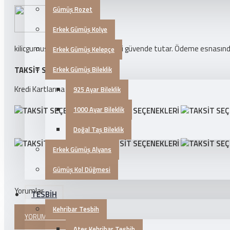
Gümüş Rozet
Erkek Gümüş Kolye
kilicgumus.com ödeme bilgilerinizi güvende tutar. Ödeme esnasında k
Erkek Gümüş Kelepçe
Erkek Gümüş Bileklik
TAKSIT SEÇENEKLERI
Kredi Kartlarına 3 Taksit İmkanı!
925 Ayar Bileklik
1000 Ayar Bileklik
Doğal Taş Bileklik
Erkek Gümüş Alyans
Gümüş Kol Düğmesi
Yorumlar
TESBİH
Kehribar Tesbih
YORUM YAPINIZ
Ateş Kehribar Tesbih