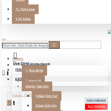
TL
Türk Lirası
$
US Dollar
Menu
Üye Girişi
Giriş Yap / Kayıt Ol
YENİ GELENLER
Üye Girişi
0
KADIN TAKI
Kayıt Ol
Gümüş Takı Seti
0 ürün - 0,00TL
Telkari Üçlü Set
KARGO BEDAVA
0
Zirkon Üçlü Set
%62 İNDIRIM