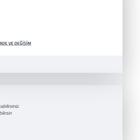
İADE VE DEĞIŞIM
bilirsiniz.
lirsin