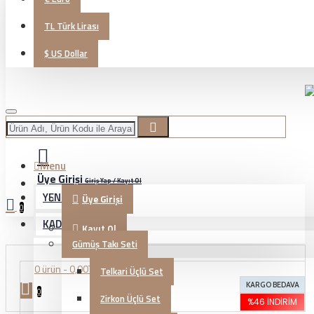
TL
Türk Lirası
$
US Dollar
Menu
Üye Girişi
Giriş Yap / Kayıt Ol
YENİ GELENLER
Üye Girişi
0
KADIN TAKI
Kayıt Ol
Gümüş Takı Seti
0 ürün - 0,00TL
Telkari Üçlü Set
KARGO BEDAVA
0
Zirkon Üçlü Set
%46 İNDIRIM