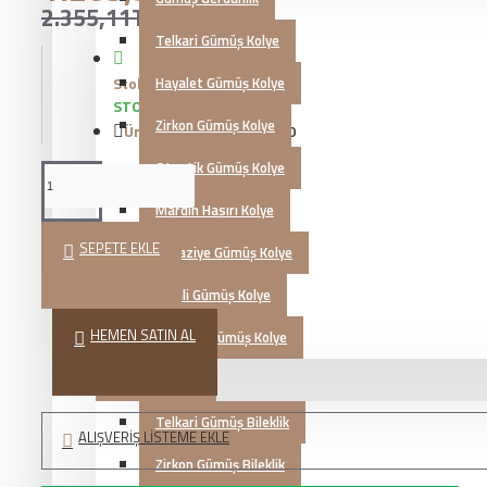
2.355,11TL
Telkari Gümüş Kolye
Stok Durumu:
Hayalet Gümüş Kolye
STOKTA VAR
Zirkon Gümüş Kolye
Ürün Kodu::
KG20230700
Otantik Gümüş Kolye
Mardin Hasırı Kolye
SEPETE EKLE
Kazaziye Gümüş Kolye
İsimli Gümüş Kolye
HEMEN SATIN AL
Zultanit Gümüş Kolye
Gümüş Bileklik
Telkari Gümüş Bileklik
ALIŞVERIŞ LISTEME EKLE
Zirkon Gümüş Bileklik