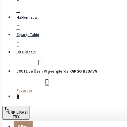
Hakkımızda
Sipariş Takip
Bize Ulaşın
500TL ve Üzeri Alışverişlerde
KARGO BEDAVA
Favoriler
0
TL
TÜRK LIRASI
TRY
€
Euro