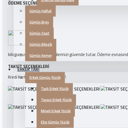
ÖDEME SEÇENEKLERI
Gümüş Halhal
Gümüş Broş
Gümüş Saat
Gümüş Bilezik
kilicgumus.com ödeme bilgilerinizi güvende tutar. Ödeme esnasında k
Gümüş Kemer
TAKSIT SEÇENEKLERI
ERKEK TAKI
Kredi Kartlarına 3 Taksit İmkanı!
Erkek Gümüş Yüzük
Taşlı Erkek Yüzük
Taşsız Erkek Yüzük
Mineli Erkek Yüzük
Elişi Gümüş Yüzük