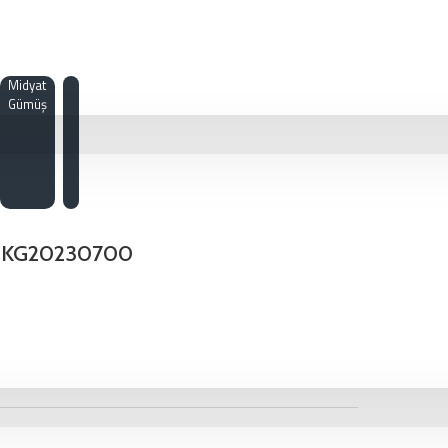
Midyat
Gümüş
 - KG20230700