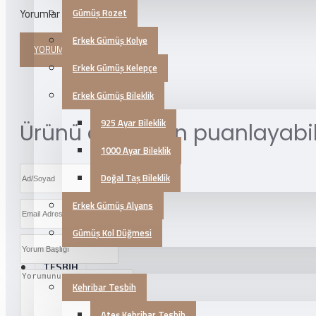
Gümüş Rozet
Yorumlar
Erkek Gümüş Kolye
YORUM YAPINIZ
Erkek Gümüş Kelepçe
Erkek Gümüş Bileklik
925 Ayar Bileklik
Ürünü aşağıdan puanlayabili
1000 Ayar Bileklik
Doğal Taş Bileklik
Erkek Gümüş Alyans
Gümüş Kol Düğmesi
TESBİH
Kehribar Tesbih
Ateş Kehribar Tesbih