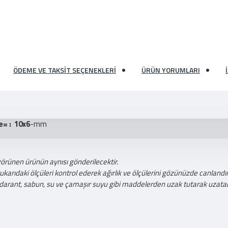
ÖDEME VE TAKSIT SEÇENEKLERI
ÜRÜN YORUMLARI
= : 10x6
-mm
görünen ürünün aynısı gönderilecektir.
ıdaki ölçüleri kontrol ederek ağırlık ve ölçülerini gözünüzde canlandıra
darant, sabun, su ve çamaşır suyu gibi maddelerden uzak tutarak uzatabi