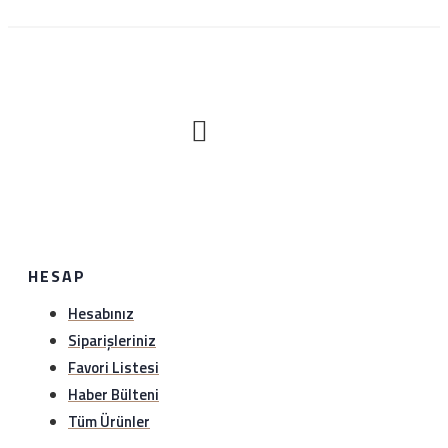
Satın aldığınız ürünü sağlam bir şekilde 1 hafta içerisinde
hiç bir gerekçe olmaksızın iade edebilirsiniz. Sürat kargo
ile anlaşma numaramız üzerinden (1349297978)
gönderebilirsiniz.iade etmeden önce hattımıza (0534
888 8897) veya whatsapp hattımıza (0534 888 8897)
bilgi verebilirsiniz..
HESAP
Hesabınız
Siparişleriniz
Favori Listesi
Haber Bülteni
Tüm Ürünler