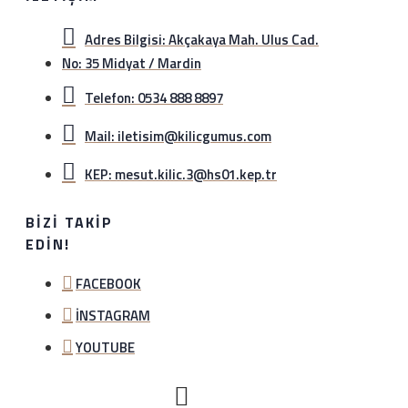
Adres Bilgisi: Akçakaya Mah. Ulus Cad.
No: 35 Midyat / Mardin
Telefon: 0534 888 8897
Mail: iletisim@kilicgumus.com
KEP: mesut.kilic.3@hs01.kep.tr
BIZI TAKIP
EDIN!
FACEBOOK
İNSTAGRAM
YOUTUBE