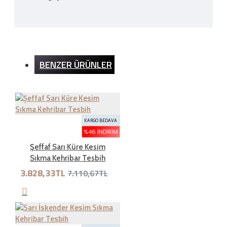
Kargo Ücreti
BENZER ÜRÜNLER
İnternet sitemizden yapılan bütün alışverişlerde 200TL
ve üzeri alışverişlerde kargo ücretsizdir. Ürün bedeli
dışında hiçbir ücret ödemezsiniz.
KARGO BEDAVA
İADE ŞARTLARI
%46 İNDIRIM
Şeffaf Sarı Küre Kesim
Sıkma Kehribar Tesbih
İade süresi kaç gün?
3.828,33TL
7.110,67TL
Genel olarak satın aldığınız ürünleri tahrip etmeden,
kullanmadan ve ürünün tekrar satılabilinirliğini