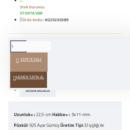
Stok Durumu:
STOKTA VAR
Ürün Kodu::
KG20230389
WHATSAPP İLE SIPARIŞ
VER
SEPETE EKLE
HEDIYE PAKETI
HEMEN SATIN AL
ÜRÜN BILGISI
Uzunluk= :
22,5-cm
Habbe= :
9x11-mm
Püskül
: 925 Ayar Gümüş
Üretim Tipi
: El işçiliği ile