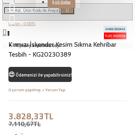
$
US Dollar
0 ürün - 0,00TL
KARGO BEDAVA
0
%46 İNDIRIM
Kırmızı İskender Kesim Sıkma Kehribar
Alışveriş sepetiniz boş!
Tesbih - KG20230389
😍
Ödemenizi
ile yapabilirsiniz!
0 yorum yapılmış.
-
Yorum Yap
3.828,33TL
7.110,67TL