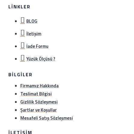
LINKLER
BLOG
İletişim
İade Formu
Yüzük Ölçüsü ?
BILGILER
Firmamız Hakkında
Teslimat Bilgisi
Gizlilik Sözleşmesi
Şartlar ve Koşullar
Mesafeli Satış Sözleşmesi
İLETIŞIM