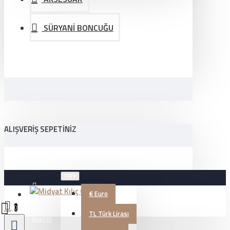
SÜRYANİ BONCUĞU
ALIŞVERIŞ SEPETINIZ
TRY
€
Euro
Üye Girişi
0
TL
Türk Lirası
Kayıt Ol